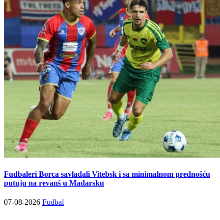
Fudbaleri Borca savladali Vitebsk i sa minimalnom prednošću
putuju na revanš u Mađarsku
07-08-2026
Fudbal