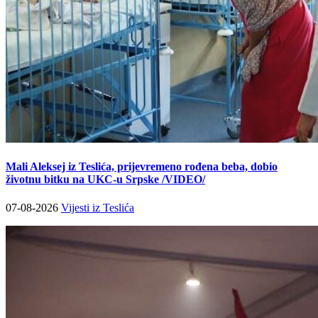
Mali Aleksej iz Teslića, prijevremeno rođena beba, dobio
životnu bitku na UKC-u Srpske /VIDEO/
07-08-2026
Vijesti iz Teslića