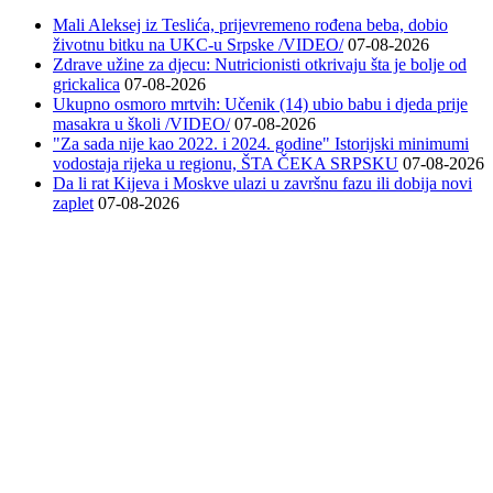
Mali Aleksej iz Teslića, prijevremeno rođena beba, dobio
životnu bitku na UKC-u Srpske /VIDEO/
07-08-2026
Zdrave užine za djecu: Nutricionisti otkrivaju šta je bolje od
grickalica
07-08-2026
Ukupno osmoro mrtvih: Učenik (14) ubio babu i djeda prije
masakra u školi /VIDEO/
07-08-2026
"Za sada nije kao 2022. i 2024. godine" Istorijski minimumi
vodostaja rijeka u regionu, ŠTA ČEKA SRPSKU
07-08-2026
Da li rat Kijeva i Moskve ulazi u završnu fazu ili dobija novi
zaplet
07-08-2026