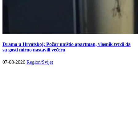
Drama u Hrvatskoj: Požar uništio apartman, vlasnik tvrdi da
su gosti mirno nastavili večeru
07-08-2026
Region/Svijet