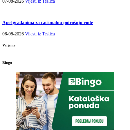
07-08-2026
Vijesti iz Teslića
Apel građanima za racionalnu potrošnju vode
06-08-2026
Vijesti iz Teslića
Vrijeme
Bingo