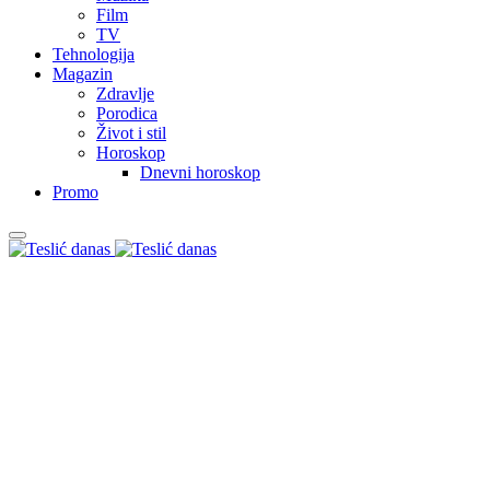
Film
TV
Tehnologija
Magazin
Zdravlje
Porodica
Život i stil
Horoskop
Dnevni horoskop
Promo