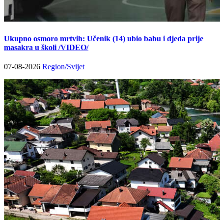
Ukupno osmoro mrtvih: Učenik (14) ubio babu i djeda prije
masakra u školi /VIDEO/
07-08-2026
Region/Svijet