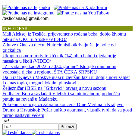
/teslicdanas@gmail.com
INFO DESK
Mali Aleksej iz Teslića, prijevremeno rođena beba, dobio životnu
bitku na UKC-u Srpske /VIDEO/
Zdrave užine za djecu: Nutricionisti otkrivaju šta je bolje od
grickalica
Ukupno osmoro mrtvih: Učenik (14) ubio babu i djeda prije
masakra u školi /VIDEO/
"Za sada nije kao 2022. i 2024. godine" Istorijski minimumi
vodostaja rijeka u regionu, ŠTA ČEKA SRPSKU
Da li rat Kijeva i Moskve ulazi u završnu fazu ili dobija novi zaplet
I danas toplo, mogući lokalni pljuskovi
Željezničar i BSK na "Grbavici" otvaraju novu sezonu
Fudbaleri Borca savladali Vitebsk i sa minimalnom prednošću
putuju na revanš u Mađarsku
Pokrenuta peticija za zabranu koncerta Dine Merlina u Kraljevu
Drama u Hrvatskoj: Požar uništio apartman, vlasnik tvrdi da su gosti
mirno nastavili večeru
traži...
Pretraži