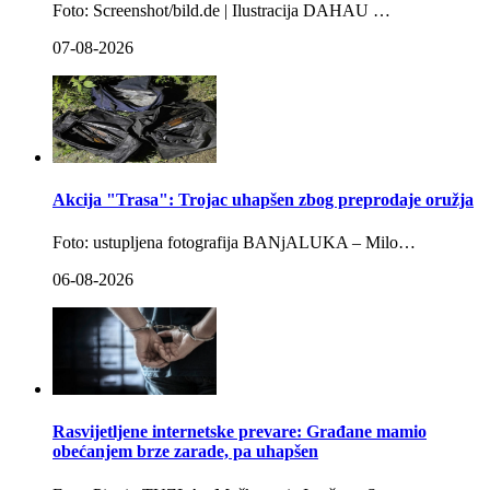
Foto: Screenshot/bild.de | Ilustracija DAHAU …
07-08-2026
Akcija "Trasa": Trojac uhapšen zbog preprodaje oružja
Foto: ustupljena fotografija BANjALUKA – Milo…
06-08-2026
Rasvijetljene internetske prevare: Građane mamio
obećanjem brze zarade, pa uhapšen