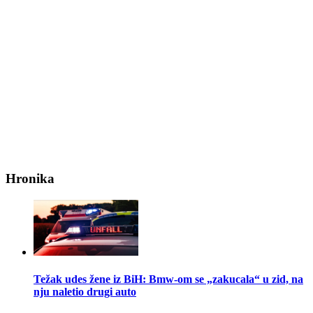
Hronika
Težak udes žene iz BiH: Bmw-om se „zakucala“ u zid, na
nju naletio drugi auto