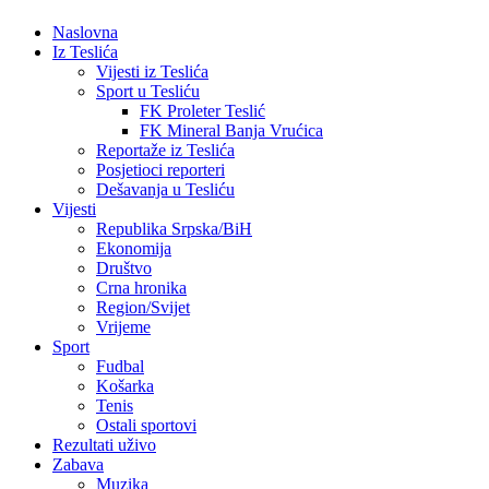
Naslovna
Iz Teslića
Vijesti iz Teslića
Sport u Tesliću
FK Proleter Teslić
FK Mineral Banja Vrućica
Reportaže iz Teslića
Posjetioci reporteri
Dešavanja u Tesliću
Vijesti
Republika Srpska/BiH
Ekonomija
Društvo
Crna hronika
Region/Svijet
Vrijeme
Sport
Fudbal
Košarka
Tenis
Ostali sportovi
Rezultati uživo
Zabava
Muzika