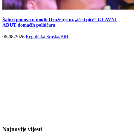
Šatori ponovo u modi: Druženje uz „iće i piće“ GLAVNI
ADUT domaćih političara
06-08-2026
Republika Srpska/BiH
Najnovije vijesti