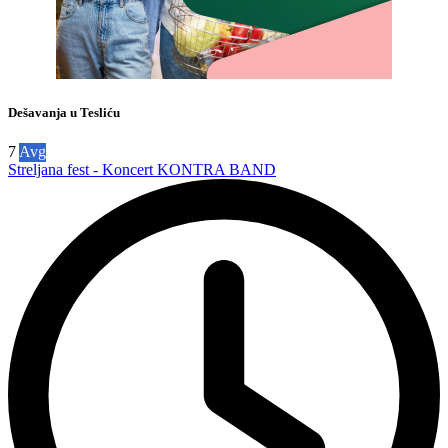
Dešavanja u Tesliću
7
Avg
Streljana fest - Koncert KONTRA BAND