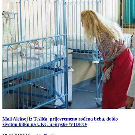
Mali Aleksej iz Teslića, prijevremeno rođena beba, dobio
životnu bitku na UKC-u Srpske /VIDEO/