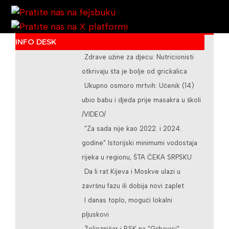
INFO DESK
Zdrave užine za djecu: Nutricionisti
/teslicdanas@gmail.com
otkrivaju šta je bolje od grickalica
Ukupno osmoro mrtvih: Učenik (14)
ubio babu i djeda prije masakra u školi
/VIDEO/
"Za sada nije kao 2022. i 2024.
godine" Istorijski minimumi vodostaja
rijeka u regionu, ŠTA ČEKA SRPSKU
Da li rat Kijeva i Moskve ulazi u
završnu fazu ili dobija novi zaplet
I danas toplo, mogući lokalni
pljuskovi
Željezničar i BSK na "Grbavici"