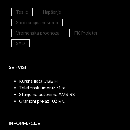
Teslić
Hapšenje
Saobraćajna nesreća
Vremenska prognoza
FK Proleter
SAD
SERVISI
Kursna lista CBBiH
Telefonski imenik M:tel
Stanje na putevima AMS RS
Granični prelazi UŽIVO
INFORMACIJE