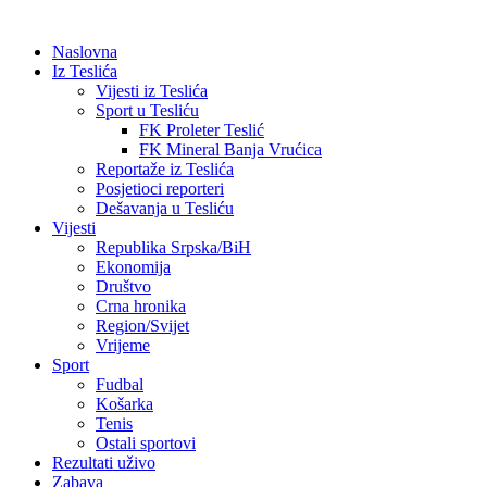
Naslovna
Iz Teslića
Vijesti iz Teslića
Sport u Tesliću
FK Proleter Teslić
FK Mineral Banja Vrućica
Reportaže iz Teslića
Posjetioci reporteri
Dešavanja u Tesliću
Vijesti
Republika Srpska/BiH
Ekonomija
Društvo
Crna hronika
Region/Svijet
Vrijeme
Sport
Fudbal
Košarka
Tenis
Ostali sportovi
Rezultati uživo
Zabava