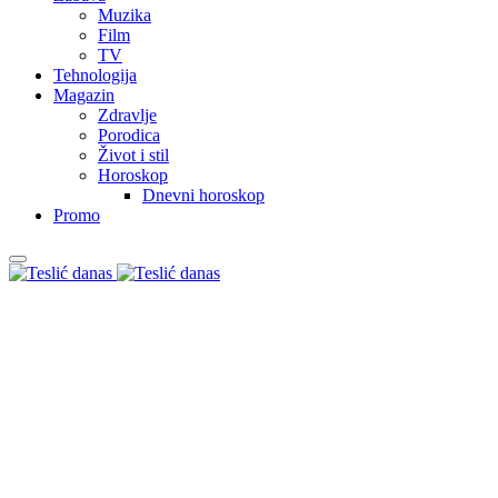
Muzika
Film
TV
Tehnologija
Magazin
Zdravlje
Porodica
Život i stil
Horoskop
Dnevni horoskop
Promo