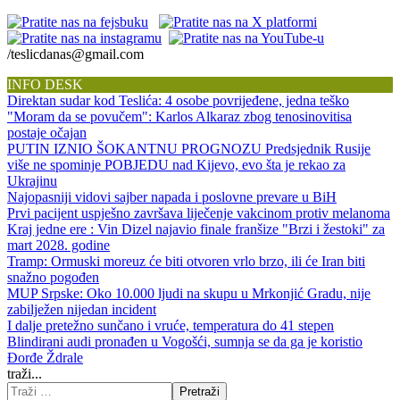
/teslicdanas@gmail.com
INFO DESK
Direktan sudar kod Teslića: 4 osobe povrijeđene, jedna teško
"Moram da se povučem": Karlos Alkaraz zbog tenosinovitisa
postaje očajan
PUTIN IZNIO ŠOKANTNU PROGNOZU Predsjednik Rusije
više ne spominje POBJEDU nad Kijevo, evo šta je rekao za
Ukrajinu
Najopasniji vidovi sajber napada i poslovne prevare u BiH
Prvi pacijent uspješno završava liječenje vakcinom protiv melanoma
Kraj jedne ere : Vin Dizel najavio finale franšize "Brzi i žestoki" za
mart 2028. godine
Tramp: Ormuski moreuz će biti otvoren vrlo brzo, ili će Iran biti
snažno pogođen
MUP Srpske: Oko 10.000 ljudi na skupu u Mrkonjić Gradu, nije
zabilježen nijedan incident
I dalje pretežno sunčano i vruće, temperatura do 41 stepen
Blindirani audi pronađen u Vogošći, sumnja se da ga je koristio
Đorđe Ždrale
traži...
Pretraži