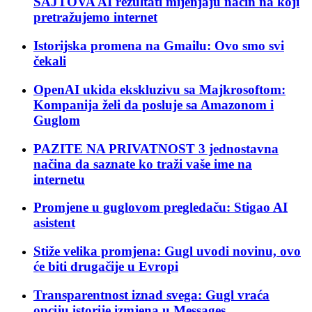
SAJTOVA AI rezultati mijenjaju način na koji
pretražujemo internet
Istorijska promena na Gmailu: Ovo smo svi
čekali
OpenAI ukida ekskluzivu sa Majkrosoftom:
Kompanija želi da posluje sa Amazonom i
Guglom
PAZITE NA PRIVATNOST 3 jednostavna
načina da saznate ko traži vaše ime na
internetu
Promjene u guglovom pregledaču: Stigao AI
asistent
Stiže velika promjena: Gugl uvodi novinu, ovo
će biti drugačije u Evropi
Transparentnost iznad svega: Gugl vraća
opciju istorije izmjena u Messages