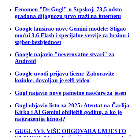
Fenomen "Dr Gugl" u Srpskoj: 73,5 odsto
građana dijagnozu prvo traži na internetu
Google lansirao nove Gemini modele: Stigao
moćni 3.6 Flash i specijalne verzije za brzinu i
sajber-bezbjednost
Google najavio "neverovatne stvari" za
Android
Google uvodi prijavu licem: Zaboravite
lozinke, dovoljan je selfi video
Gugl najavio nove pametne naočare za jesen
Gugl objavio listu za 2025: Atentat na Čarlija
Kirka i AI Gemini obilježili godinu, a ko je
najtraženija ličnost?
GUGL SVE VIŠE ODGOVARA UMJESTO