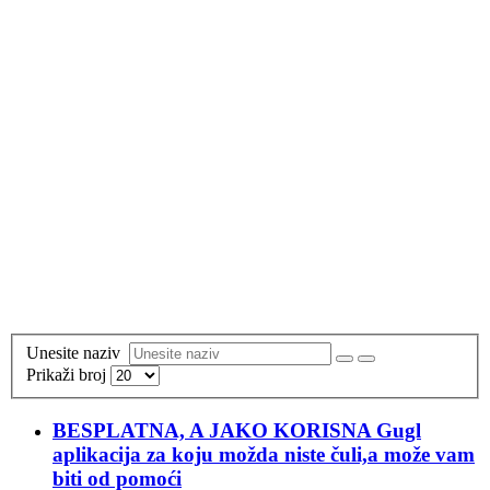
Unesite naziv
Prikaži broj
BESPLATNA, A JAKO KORISNA Gugl
aplikacija za koju možda niste čuli,a može vam
biti od pomoći