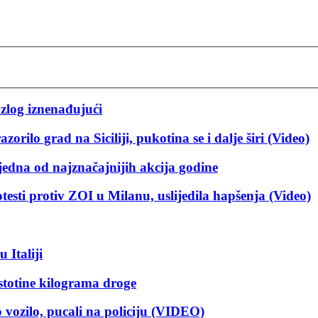
azlog iznenađujući
zorilo grad na Siciliji, pukotina se i dalje širi (Video)
jedna od najznačajnijih akcija godine
testi protiv ZOI u Milanu, uslijedila hapšenja (Video)
 Italiji
stotine kilograma droge
o vozilo, pucali na policiju (VIDEO)