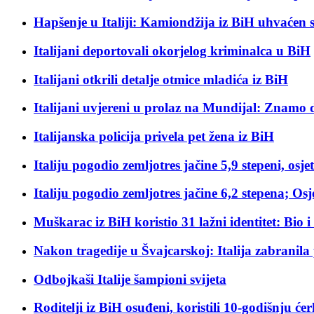
Hapšenje u Italiji: Kamiondžija iz BiH uhvaćen 
Italijani deportovali okorjelog kriminalca u BiH
Italijani otkrili detalje otmice mladića iz BiH
Italijani uvjereni u prolaz na Mundijal: Znamo 
Italijanska policija privela pet žena iz BiH
Italiju pogodio zemljotres jačine 5,9 stepeni, osj
Italiju pogodio zemljotres jačine 6,2 stepena; Osjet
Muškarac iz BiH koristio 31 lažni identitet: Bio
Nakon tragedije u Švajcarskoj: Italija zabranila
Odbojkaši Italije šampioni svijeta
Roditelji iz BiH osuđeni, koristili 10-godišnju će