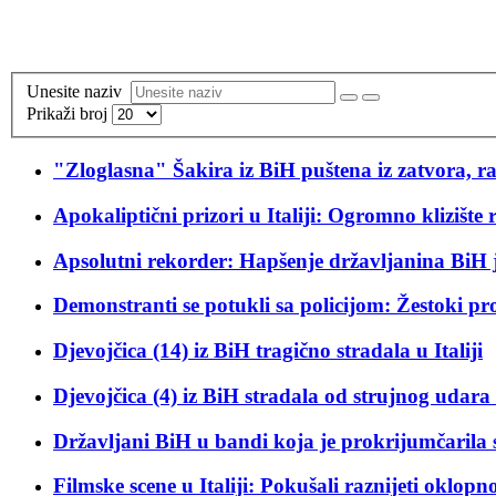
Unesite naziv
Prikaži broj
"Zloglasna" Šakira iz BiH puštena iz zatvora, r
Apokaliptični prizori u Italiji: Ogromno klizište ra
Apsolutni rekorder: Hapšenje državljanina BiH 
Demonstranti se potukli sa policijom: Žestoki pro
Djevojčica (14) iz BiH tragično stradala u Italiji
Djevojčica (4) iz BiH stradala od strujnog udara u
Državljani BiH u bandi koja je prokrijumčarila 
Filmske scene u Italiji: Pokušali raznijeti oklopn