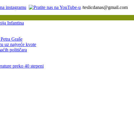
/teslicdanas@gmail.com
ija Infantina
 Petra Graše
azu uz najveće kvote
ćih političara
rature preko 40 stepeni