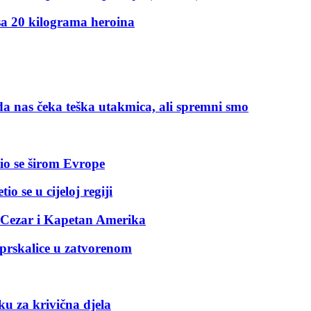
sa 20 kilograma heroina
da nas čeka teška utakmica, ali spremni smo
etio se širom Evrope
io se u cijeloj regiji
 i Cezar i Kapetan Amerika
 prskalice u zatvorenom
rku za krivična djela