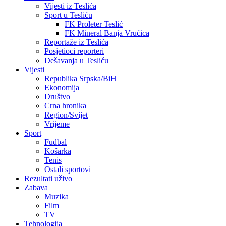
Vijesti iz Teslića
Sport u Tesliću
FK Proleter Teslić
FK Mineral Banja Vrućica
Reportaže iz Teslića
Posjetioci reporteri
Dešavanja u Tesliću
Vijesti
Republika Srpska/BiH
Ekonomija
Društvo
Crna hronika
Region/Svijet
Vrijeme
Sport
Fudbal
Košarka
Tenis
Ostali sportovi
Rezultati uživo
Zabava
Muzika
Film
TV
Tehnologija