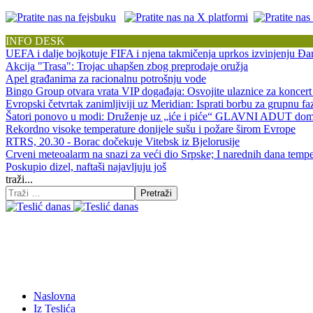
INFO DESK
UEFA i dalje bojkotuje FIFA i njena takmičenja uprkos izvinjenju Đan
Akcija "Trasa": Trojac uhapšen zbog preprodaje oružja
Apel građanima za racionalnu potrošnju vode
Bingo Group otvara vrata VIP događaja: Osvojite ulaznice za koncert
Evropski četvrtak zanimljiviji uz Meridian: Isprati borbu za grupnu f
Šatori ponovo u modi: Druženje uz „iće i piće“ GLAVNI ADUT doma
Rekordno visoke temperature donijele sušu i požare širom Evrope
RTRS, 20.30 - Borac dočekuje Vitebsk iz Bjelorusije
Crveni meteoalarm na snazi za veći dio Srpske; I narednih dana tempe
Poskupio dizel, naftaši najavljuju još
traži...
Pretraži
Naslovna
Iz Teslića