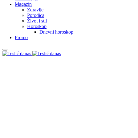
Magazin
Zdravlje
Porodica
Život i stil
Horoskop
Dnevni horoskop
Promo