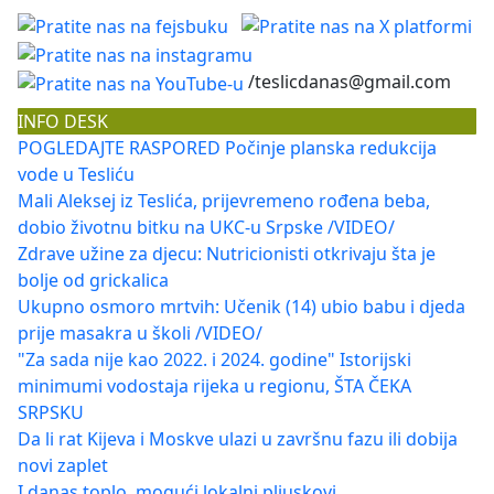
/teslicdanas@gmail.com
INFO DESK
POGLEDAJTE RASPORED Počinje planska redukcija
vode u Tesliću
Mali Aleksej iz Teslića, prijevremeno rođena beba,
dobio životnu bitku na UKC-u Srpske /VIDEO/
Zdrave užine za djecu: Nutricionisti otkrivaju šta je
bolje od grickalica
Ukupno osmoro mrtvih: Učenik (14) ubio babu i djeda
prije masakra u školi /VIDEO/
"Za sada nije kao 2022. i 2024. godine" Istorijski
minimumi vodostaja rijeka u regionu, ŠTA ČEKA
SRPSKU
Da li rat Kijeva i Moskve ulazi u završnu fazu ili dobija
novi zaplet
I danas toplo, mogući lokalni pljuskovi