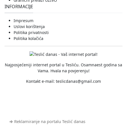
Granični prelazi UŽIVO
INFORMACIJE
Impresum
Uslovi korištenja
Politika privatnosti
Politika kolačića
Najposjećeniji internet portal u Tesliću. Osamnaest godina sa
Vama. Hvala na povjerenju!
Kontakt e-mail:
teslicdanas@gmail.com
© 2026 Dizajn i izrada sajta
Dejan Pozderović - Peja web
design
⇒ Reklamiranje na portalu Teslić danas