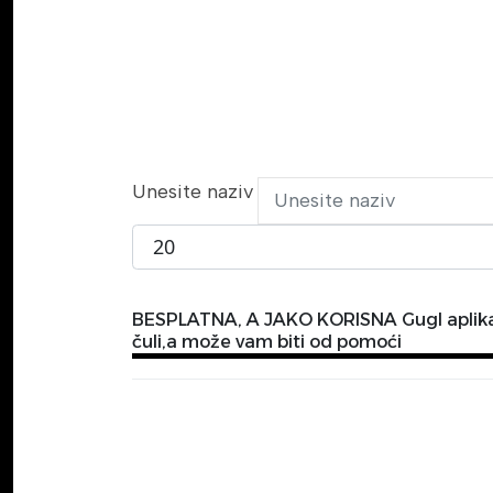
Unesite naziv
Prikaži broj
BESPLATNA, A JAKO KORISNA Gugl aplikac
čuli,a može vam biti od pomoći