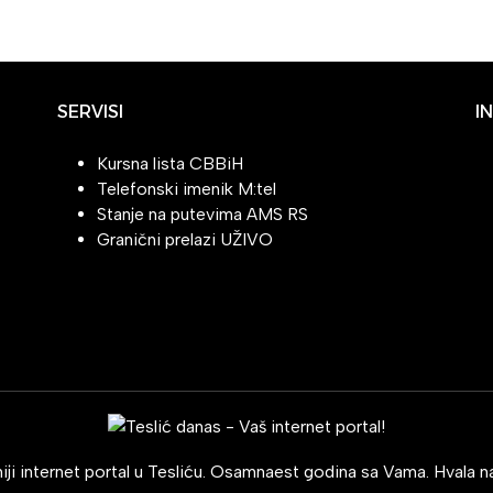
SERVISI
I
Kursna lista CBBiH
Telefonski imenik M:tel
Stanje na putevima AMS RS
Granični prelazi UŽIVO
ji internet portal u Tesliću. Osamnaest godina sa Vama. Hvala na