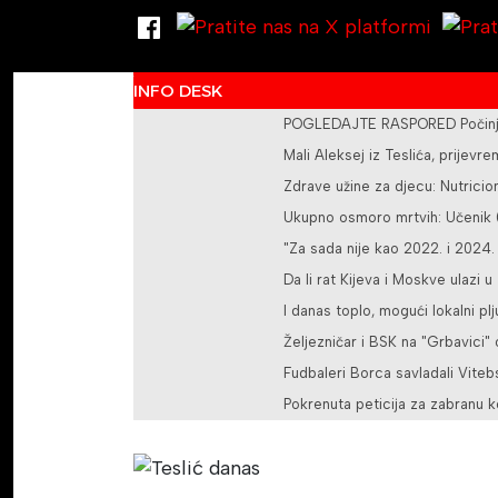
INFO DESK
POGLEDAJTE RASPORED Počinje 
Mali Aleksej iz Teslića, prije
Zdrave užine za djecu: Nutricioni
Ukupno osmoro mrtvih: Učenik (1
"Za sada nije kao 2022. i 2024.
Da li rat Kijeva i Moskve ulazi u
I danas toplo, mogući lokalni pl
Željezničar i BSK na "Grbavici"
Fudbaleri Borca savladali Vite
Pokrenuta peticija za zabranu k