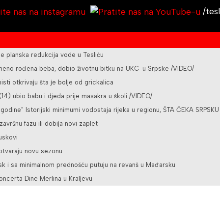
/tes
planska redukcija vode u Tesliću
vremeno rođena beba, dobio životnu bitku na UKC-u Srpske /VIDEO/
sti otkrivaju šta je bolje od grickalica
4) ubio babu i djeda prije masakra u školi /VIDEO/
 godine" Istorijski minimumi vodostaja rijeka u regionu, ŠTA ČEKA SRPSKU
 završnu fazu ili dobija novi zaplet
juskovi
 otvaraju novu sezonu
bsk i sa minimalnom prednošću putuju na revanš u Mađarsku
oncerta Dine Merlina u Kraljevu