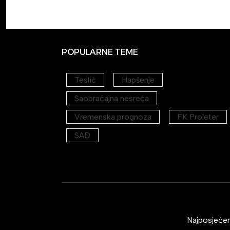
POPULARNE TEME
Teslić
Hapšenje
Saobraćajna nesreća
Vremenska prognoza
FK Proleter
SAD
Najposjećeni