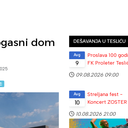
rogasni dom
DEŠAVANJA U TESLIĆU
Proslava 100 god
Avg
FK Proleter Tesli
9
2025
09.08.2026
09:00
ć
Streljana fest -
Avg
Koncert ZOSTER
10
10.08.2026
21:00