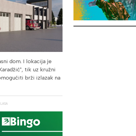
sni dom. I lokacija je
radžić", tik uz kružni
mogućiti brži izlazak na
GLASA