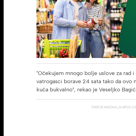
"Očekujem mnogo bolje uslove za rad i 
vatrogasci borave 24 sata tako da ovo 
kuća bukvalno", rekao je Veseljko Bagić,
TEKST SE NASTAVLJA ISPOD O