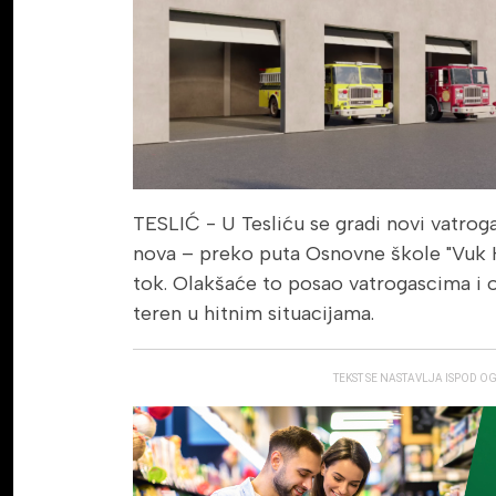
TESLIĆ - U Tesliću se gradi novi vatroga
nova – preko puta Osnovne škole "Vuk Ka
tok. Olakšaće to posao vatrogascima i o
teren u hitnim situacijama.
TEKST SE NASTAVLJA ISPOD O