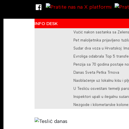
INFO DESK
Vučić nakon sastanka sa Zelens
Pet maloljetnika prijavljeno tuž
Sudar dva voza u Hrvatskoj: Im
Evroliga odabrala Top 5 transfer
Penzija sa 70 godina postaje no
Danas Sveta Petka Trnova
Naoblačenje uz lokalnu kišu i pl
U Tesliću osveštani temelji pa
Inspektori upali u ilegalnu sušar
Nezgode i kilometarske kolone: