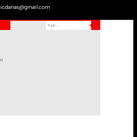
licdanas@gmail.com
ći