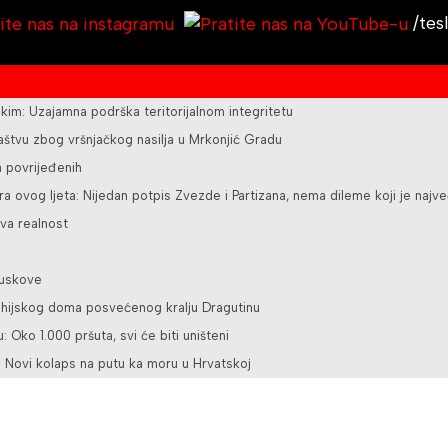
/tes
kim: Uzajamna podrška teritorijalnom integritetu
ilaštvu zbog vršnjačkog nasilja u Mrkonjić Gradu
a povrijeđenih
a ovog ljeta: Nijedan potpis Zvezde i Partizana, nema dileme koji je najve
va realnost
juskove
rohijskog doma posvećenog kralju Dragutinu
u: Oko 1.000 pršuta, svi će biti uništeni
 Novi kolaps na putu ka moru u Hrvatskoj