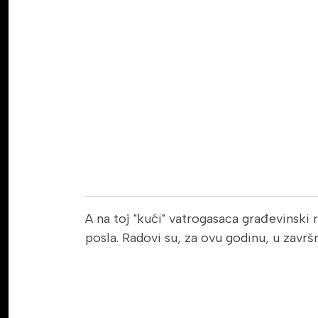
A na toj "kući" vatrogasaca građevinski r
posla. Radovi su, za ovu godinu, u završn