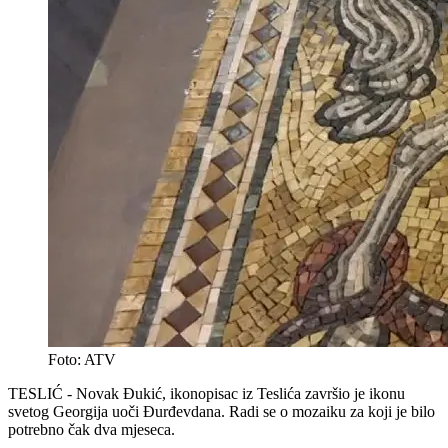
Foto: ATV
TESLIĆ - Novak Đukić, ikonopisac iz Teslića završio je ikonu
svetog Georgija uoči Đurđevdana. Radi se o mozaiku za koji je bilo
potrebno čak dva mjeseca.