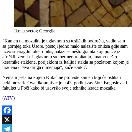
Ikona svetog Georgija
"Kamen na mozaiku je uglavnom sa teslićkih područja, vadio sam
sa gornjeg toka Usore, postoji jedno malo nalazište oniksa gdje sam
uzeo smaragdni oker oniks, nalazi se nešto granita koji potiče iz
afričkih zemlja. Uglavnom su mermeri u pitanju, imamo nešto
keramike staklene, porijeklom iz Italije i stakla sa pozlatom kojom je
urađena čitava druga dimenzija", kaže Đukić.
Nema mjesta na kojem Đukić ne pronađe kamen koji će oslikati
neki mozaik. Ovaj ikonopisac je u 45. godini završio i Bogoslovski
fakultet u Foči kako bi usavršio svoje tehnike izrade mozaika.
(
ATV
)
Facebook
X