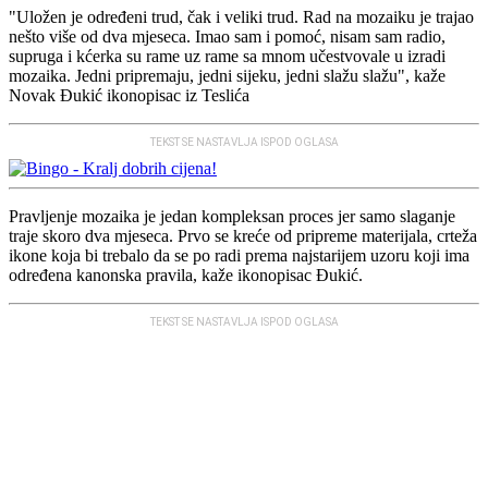
"Uložen je određeni trud, čak i veliki trud. Rad na mozaiku je trajao
nešto više od dva mjeseca. Imao sam i pomoć, nisam sam radio,
supruga i kćerka su rame uz rame sa mnom učestvovale u izradi
mozaika. Jedni pripremaju, jedni sijeku, jedni slažu slažu", kaže
Novak Đukić ikonopisac iz Teslića
TEKST SE NASTAVLJA ISPOD OGLASA
Pravljenje mozaika je jedan kompleksan proces jer samo slaganje
traje skoro dva mjeseca. Prvo se kreće od pripreme materijala, crteža
ikone koja bi trebalo da se po radi prema najstarijem uzoru koji ima
određena kanonska pravila, kaže ikonopisac Đukić.
TEKST SE NASTAVLJA ISPOD OGLASA