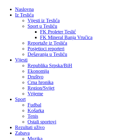
Naslovna
Iz Teslića
Vijesti iz Teslića
Sport u Tesliću
FK Proleter Teslić
FK Mineral Banja Vrućica
Reportaže iz Teslića
Posjetioci reporteri
Dešavanja u Tesliću
Vijesti
Republika Srpska/BiH
Ekonomija
Društvo
Crna hronika
Region/Svijet
Vrijeme
Sport
Fudbal
Košarka
Tenis
Ostali sportovi
Rezultati uživo
Zabava
Muzika