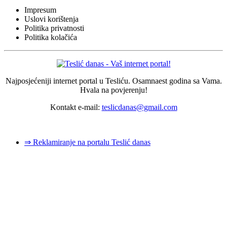
Impresum
Uslovi korištenja
Politika privatnosti
Politika kolačića
Najposjećeniji internet portal u Tesliću. Osamnaest godina sa Vama.
Hvala na povjerenju!
Kontakt e-mail:
teslicdanas@gmail.com
© 2026 Dizajn i izrada sajta
Dejan Pozderović - Peja web design
⇒ Reklamiranje na portalu Teslić danas