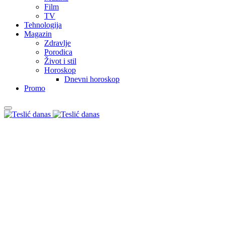
Film
TV
Tehnologija
Magazin
Zdravlje
Porodica
Život i stil
Horoskop
Dnevni horoskop
Promo