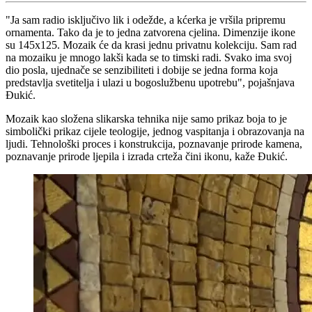
"Ja sam radio isključivo lik i odežde, a kćerka je vršila pripremu
ornamenta. Tako da je to jedna zatvorena cjelina. Dimenzije ikone
su 145x125. Mozaik će da krasi jednu privatnu kolekciju. Sam rad
na mozaiku je mnogo lakši kada se to timski radi. Svako ima svoj
dio posla, ujednače se senzibiliteti i dobije se jedna forma koja
predstavlja svetitelja i ulazi u bogoslužbenu upotrebu", pojašnjava
Đukić.
Mozaik kao složena slikarska tehnika nije samo prikaz boja to je
simbolički prikaz cijele teologije, jednog vaspitanja i obrazovanja na
ljudi. Tehnološki proces i konstrukcija, poznavanje prirode kamena,
poznavanje prirode ljepila i izrada crteža čini ikonu, kaže Đukić.