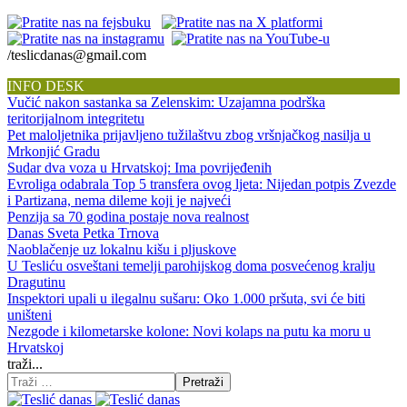
/teslicdanas@gmail.com
INFO DESK
Vučić nakon sastanka sa Zelenskim: Uzajamna podrška
teritorijalnom integritetu
Pet maloljetnika prijavljeno tužilaštvu zbog vršnjačkog nasilja u
Mrkonjić Gradu
Sudar dva voza u Hrvatskoj: Ima povrijeđenih
Evroliga odabrala Top 5 transfera ovog ljeta: Nijedan potpis Zvezde
i Partizana, nema dileme koji je najveći
Penzija sa 70 godina postaje nova realnost
Danas Sveta Petka Trnova
Naoblačenje uz lokalnu kišu i pljuskove
U Tesliću osveštani temelji parohijskog doma posvećenog kralju
Dragutinu
Inspektori upali u ilegalnu sušaru: Oko 1.000 pršuta, svi će biti
uništeni
Nezgode i kilometarske kolone: Novi kolaps na putu ka moru u
Hrvatskoj
traži...
Pretraži