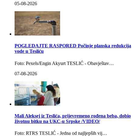
05-08-2026
POGLEDAJTE RASPORED Počinje planska redukcija
vode u Tesliću
Foto: Pexels/Engin Akyurt TESLIĆ - Obavještav…
07-08-2026
Mali Aleksej iz Teslića, prijevremeno rođena beba, dobio
životnu bitku na UKC-u Srpske /VIDEO/
Foto: RTRS TESLIĆ - Jedna od najljepših vij…