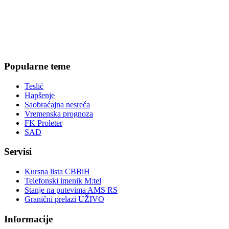
Popularne teme
Teslić
Hapšenje
Saobraćajna nesreća
Vremenska prognoza
FK Proleter
SAD
Servisi
Kursna lista CBBiH
Telefonski imenik M:tel
Stanje na putevima AMS RS
Granični prelazi UŽIVO
Informacije