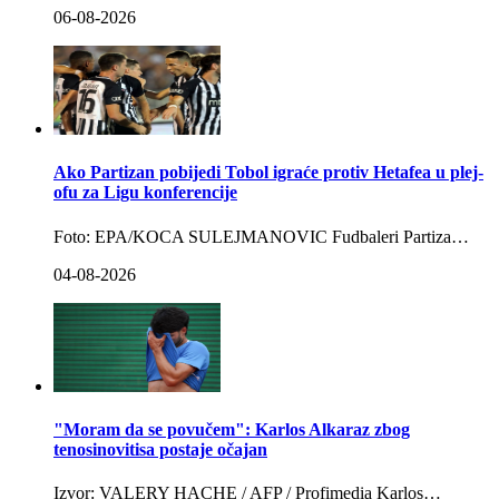
06-08-2026
Ako Partizan pobijedi Tobol igraće protiv Hetafea u plej-
ofu za Ligu konferencije
Foto: EPA/KOCA SULEJMANOVIC Fudbaleri Partiza…
04-08-2026
"Moram da se povučem": Karlos Alkaraz zbog
tenosinovitisa postaje očajan
Izvor: VALERY HACHE / AFP / Profimedia Karlos…