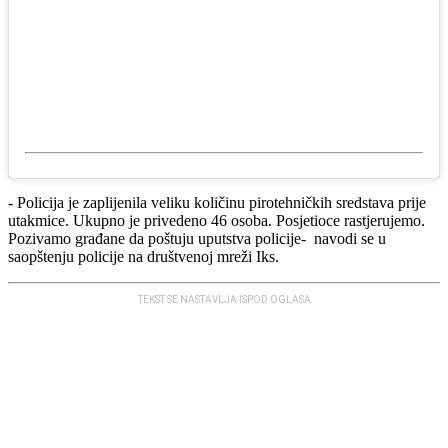
- Policija je zaplijenila veliku količinu pirotehničkih sredstava prije
utakmice. Ukupno je privedeno 46 osoba. Posjetioce rastjerujemo.
Pozivamo građane da poštuju uputstva policije- navodi se u
saopštenju policije na društvenoj mreži Iks.
TEKST SE NASTAVLJA ISPOD OGLASA