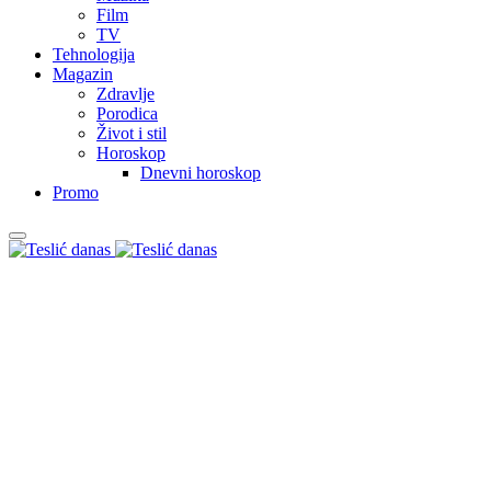
Film
TV
Tehnologija
Magazin
Zdravlje
Porodica
Život i stil
Horoskop
Dnevni horoskop
Promo