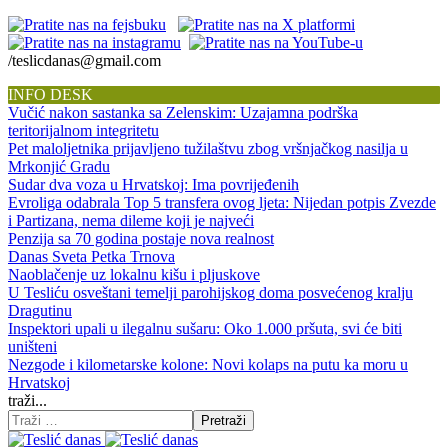
/teslicdanas@gmail.com
INFO DESK
Vučić nakon sastanka sa Zelenskim: Uzajamna podrška
teritorijalnom integritetu
Pet maloljetnika prijavljeno tužilaštvu zbog vršnjačkog nasilja u
Mrkonjić Gradu
Sudar dva voza u Hrvatskoj: Ima povrijeđenih
Evroliga odabrala Top 5 transfera ovog ljeta: Nijedan potpis Zvezde
i Partizana, nema dileme koji je najveći
Penzija sa 70 godina postaje nova realnost
Danas Sveta Petka Trnova
Naoblačenje uz lokalnu kišu i pljuskove
U Tesliću osveštani temelji parohijskog doma posvećenog kralju
Dragutinu
Inspektori upali u ilegalnu sušaru: Oko 1.000 pršuta, svi će biti
uništeni
Nezgode i kilometarske kolone: Novi kolaps na putu ka moru u
Hrvatskoj
traži...
Pretraži