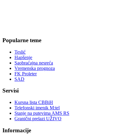
Popularne teme
Teslić
Hapšenje
Saobraćajna nesreća
Vremenska prognoza
FK Proleter
SAD
Servisi
Kursna lista CBBiH
Telefonski imenik M:tel
Stanje na putevima AMS RS
Granični prelazi UŽIVO
Informacije