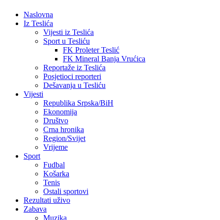
Naslovna
Iz Teslića
Vijesti iz Teslića
Sport u Tesliću
FK Proleter Teslić
FK Mineral Banja Vrućica
Reportaže iz Teslića
Posjetioci reporteri
Dešavanja u Tesliću
Vijesti
Republika Srpska/BiH
Ekonomija
Društvo
Crna hronika
Region/Svijet
Vrijeme
Sport
Fudbal
Košarka
Tenis
Ostali sportovi
Rezultati uživo
Zabava
Muzika