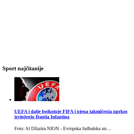
Sport najčitanije
UEFA i dalje bojkotuje FIFA i njena takmičenja uprkos
izvinjenju Đanija Infantina
Foto: Al Džazira NION - Evropska fudbalska un…