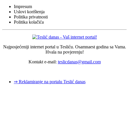
Impresum
Uslovi korištenja
Politika privatnosti
Politika kolačića
Najposjećeniji internet portal u Tesliću. Osamnaest godina sa Vama.
Hvala na povjerenju!
Kontakt e-mail:
teslicdanas@gmail.com
© 2026 Dizajn i izrada sajta
Dejan Pozderović - Peja web design
⇒ Reklamiranje na portalu Teslić danas