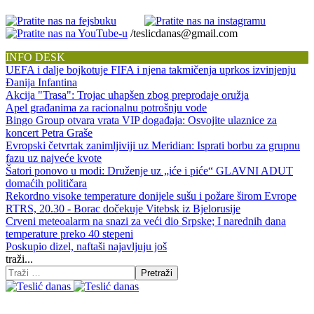
/teslicdanas@gmail.com
INFO DESK
UEFA i dalje bojkotuje FIFA i njena takmičenja uprkos izvinjenju
Đanija Infantina
Akcija "Trasa": Trojac uhapšen zbog preprodaje oružja
Apel građanima za racionalnu potrošnju vode
Bingo Group otvara vrata VIP događaja: Osvojite ulaznice za
koncert Petra Graše
Evropski četvrtak zanimljiviji uz Meridian: Isprati borbu za grupnu
fazu uz najveće kvote
Šatori ponovo u modi: Druženje uz „iće i piće“ GLAVNI ADUT
domaćih političara
Rekordno visoke temperature donijele sušu i požare širom Evrope
RTRS, 20.30 - Borac dočekuje Vitebsk iz Bjelorusije
Crveni meteoalarm na snazi za veći dio Srpske; I narednih dana
temperature preko 40 stepeni
Poskupio dizel, naftaši najavljuju još
traži...
Pretraži