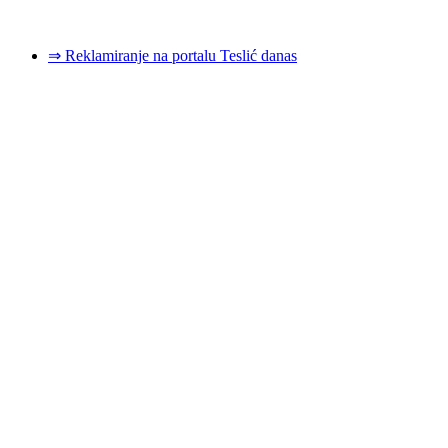
© 2026 Dizajn i izrada sajta
Dejan Pozderović - Peja web design
⇒ Reklamiranje na portalu Teslić danas