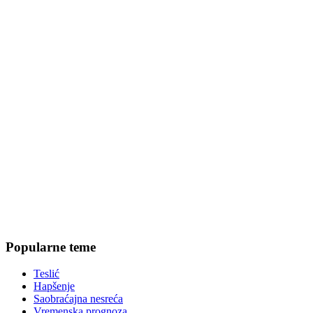
Popularne teme
Teslić
Hapšenje
Saobraćajna nesreća
Vremenska prognoza