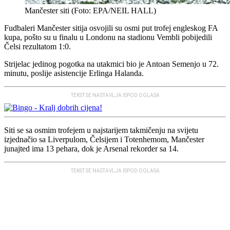
Mančester siti (Foto: EPA/NEIL HALL)
Fudbaleri Mančester sitija osvojili su osmi put trofej engleskog FA
kupa, pošto su u finalu u Londonu na stadionu Vembli pobijedili
Čelsi rezultatom 1:0.
Strijelac jedinog pogotka na utakmici bio je Antoan Semenjo u 72.
minutu, poslije asistencije Erlinga Halanda.
TEKST SE NASTAVLJA ISPOD OGLASA
Siti se sa osmim trofejem u najstarijem takmičenju na svijetu
izjednačio sa Liverpulom, Čelsijem i Totenhemom, Mančester
junajted ima 13 pehara, dok je Arsenal rekorder sa 14.
TEKST SE NASTAVLJA ISPOD OGLASA