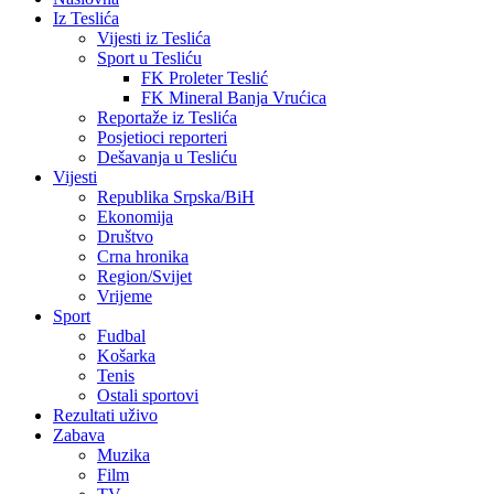
Iz Teslića
Vijesti iz Teslića
Sport u Tesliću
FK Proleter Teslić
FK Mineral Banja Vrućica
Reportaže iz Teslića
Posjetioci reporteri
Dešavanja u Tesliću
Vijesti
Republika Srpska/BiH
Ekonomija
Društvo
Crna hronika
Region/Svijet
Vrijeme
Sport
Fudbal
Košarka
Tenis
Ostali sportovi
Rezultati uživo
Zabava
Muzika
Film