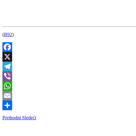
(
B92
)
Facebook
X
Telegram
Viber
WhatsApp
Email
Share
Prethodni
Sledeći