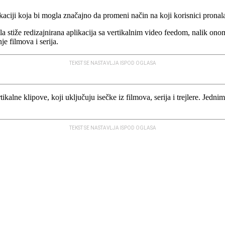
aciji koja bi mogla značajno da promeni način na koji korisnici pronala
la stiže redizajnirana aplikacija sa vertikalnim video feedom, nalik on
je filmova i serija.
TEKST SE NASTAVLJA ISPOD OGLASA
tikalne klipove, koji uključuju isečke iz filmova, serija i trejlere. Je
TEKST SE NASTAVLJA ISPOD OGLASA