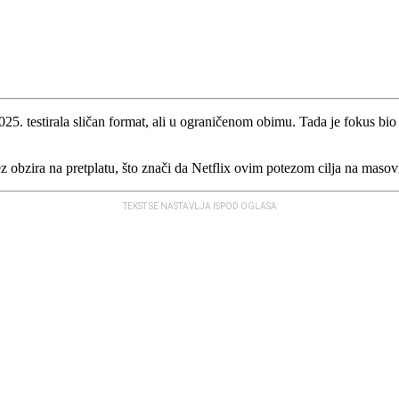
25. testirala sličan format, ali u ograničenom obimu. Tada je fokus b
bez obzira na pretplatu, što znači da Netflix ovim potezom cilja na mas
TEKST SE NASTAVLJA ISPOD OGLASA