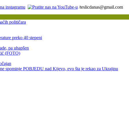
/teslicdanas@gmail.com
ćih političara
rature preko 40 stepeni
rade, pa uhapšen
užić (FOTO)
očajan
ominje POBJEDU nad Kijevo, evo šta je rekao za Ukrajinu