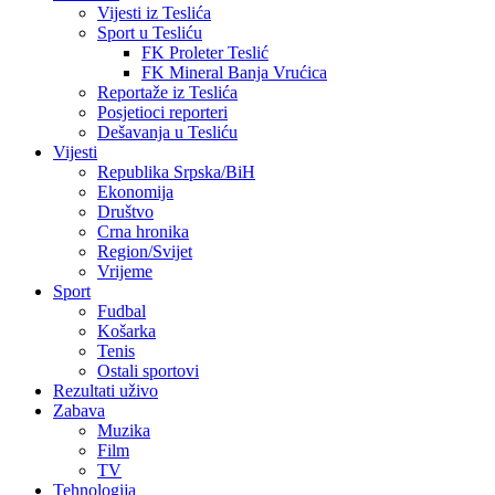
Vijesti iz Teslića
Sport u Tesliću
FK Proleter Teslić
FK Mineral Banja Vrućica
Reportaže iz Teslića
Posjetioci reporteri
Dešavanja u Tesliću
Vijesti
Republika Srpska/BiH
Ekonomija
Društvo
Crna hronika
Region/Svijet
Vrijeme
Sport
Fudbal
Košarka
Tenis
Ostali sportovi
Rezultati uživo
Zabava
Muzika
Film
TV
Tehnologija