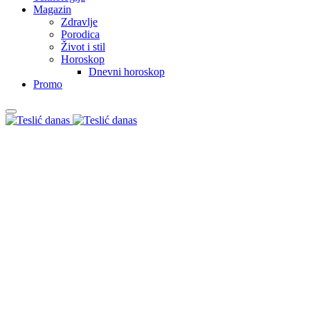
Magazin
Zdravlje
Porodica
Život i stil
Horoskop
Dnevni horoskop
Promo