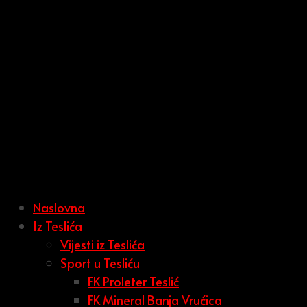
Naslovna
Iz Teslića
Vijesti iz Teslića
Sport u Tesliću
FK Proleter Teslić
FK Mineral Banja Vrućica