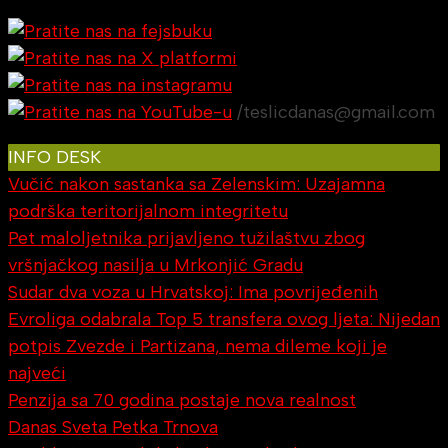
/teslicdanas@gmail.com
INFO DESK
Vučić nakon sastanka sa Zelenskim: Uzajamna
podrška teritorijalnom integritetu
Pet maloljetnika prijavljeno tužilaštvu zbog
vršnjačkog nasilja u Mrkonjić Gradu
Sudar dva voza u Hrvatskoj: Ima povrijeđenih
Evroliga odabrala Top 5 transfera ovog ljeta: Nijedan
potpis Zvezde i Partizana, nema dileme koji je
najveći
Penzija sa 70 godina postaje nova realnost
Danas Sveta Petka Trnova