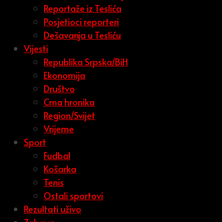
Reportaže iz Teslića
Posjetioci reporteri
Dešavanja u Tesliću
Vijesti
Republika Srpska/BiH
Ekonomija
Društvo
Crna hronika
Region/Svijet
Vrijeme
Sport
Fudbal
Košarka
Tenis
Ostali sportovi
Rezultati uživo