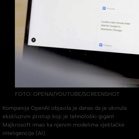
FOTO: OPENAI/YOUTUBE/SCREENSHOT
Kompanija OpenAI objavila je danas da je ukinula
ekskluzivni pristup koji je tehnološki gigant
Majkrosoft imao ka njenim modelima vještačke
inteligencije (AI).