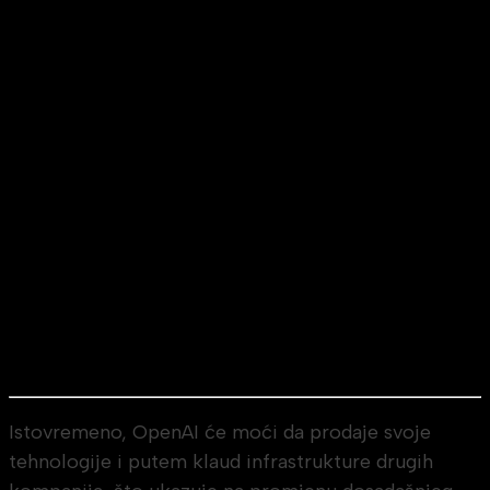
Istovremeno, OpenAI će moći da prodaje svoje
tehnologije i putem klaud infrastrukture drugih