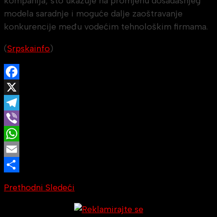
kompanija, što ukazuje na promjenu dosadašnjeg
modela saradnje i moguće dalje zaoštravanje
konkurencije među vodećim tehnološkim firmama.
(
Srpskainfo
)
Facebook
X
Telegram
Viber
WhatsApp
Email
Share
Prethodni
Sledeći