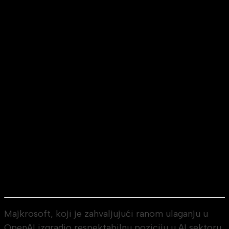
Majkrosoft, koji je zahvaljujući ranom ulaganju u
OpenAI izgradio respektabilnu poziciju u AI sektoru,