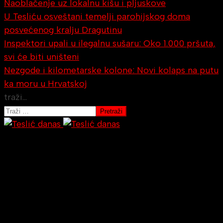
Naoblačenje uz lokalnu kišu i pljuskove
U Tesliću osveštani temelji parohijskog doma
posvećenog kralju Dragutinu
Inspektori upali u ilegalnu sušaru: Oko 1.000 pršuta,
svi će biti uništeni
Nezgode i kilometarske kolone: Novi kolaps na putu
ka moru u Hrvatskoj
traži...
Pretraži