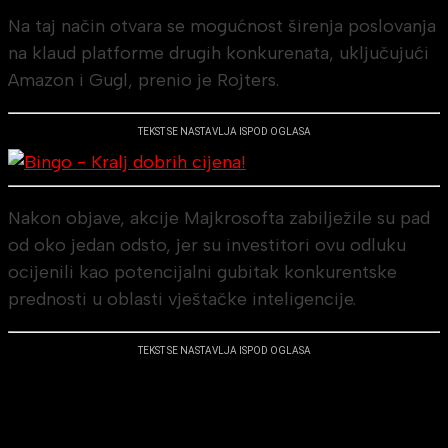
Na taj način otvara se mogućnost širenja poslovanja
na klaud platforme drugih konkurenata, uključujući
Amazon i Gugl, prenio je Rojters.
TEKST SE NASTAVLJA ISPOD OGLASA
Nakon objave, akcije Majkrosofta zabilježile su pad
od oko jedan odsto, jer su investitori ovu odluku
ocijenili kao potencijalni gubitak konkurentske
prednosti u oblasti vještačke inteligencije.
TEKST SE NASTAVLJA ISPOD OGLASA