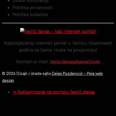
Uslovi korištenja
Politika privatnosti
Politika kolačića
Najposjećeniji internet portal u Tesliću. Osamnaest
godina sa Vama. Hvala na povjerenju!
Kontakt e-mail:
teslicdanas@gmail.com
© 2026 Dizajn i izrada sajta
Dejan Pozderović - Peja web
design
⇒ Reklamiranje na portalu Teslić danas