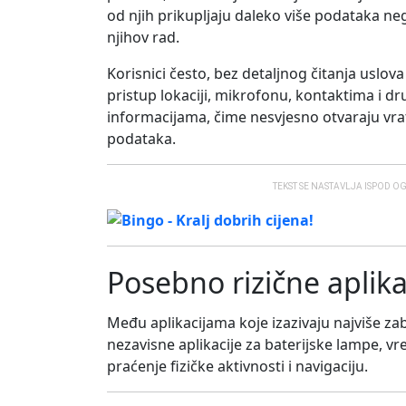
od njih prikupljaju daleko više podataka n
njihov rad.
Korisnici često, bez detaljnog čitanja uslov
pristup lokaciji, mikrofonu, kontaktima i dr
informacijama, čime nesvjesno otvaraju vr
podataka.
TEKST SE NASTAVLJA ISPOD O
Posebno rizične aplika
Među aplikacijama koje izazivaju najviše zab
nezavisne aplikacije za baterijske lampe, 
praćenje fizičke aktivnosti i navigaciju.