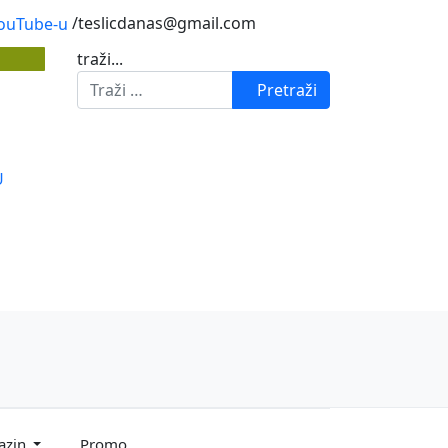
/teslicdanas@gmail.com
traži...
Pretraži
U
azin
Promo