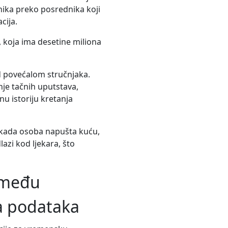
snika preko posrednika koji
cija.
, koja ima desetine miliona
d povećalom stručnjaka.
nje tačnih uputstava,
u istoriju kretanja
 kada osoba napušta kuću,
lazi kod ljekara, što
 među
a podataka