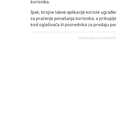
korisnika.
Ipak, brojne takve aplikacije koriste ugrađ
za praćenje ponašanja korisnika, a prikuplj
kod oglašivača ili posrednika za prodaju po
TEKST SE NASTAVLJA ISPOD O