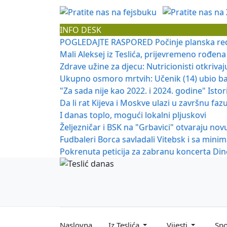
INFO DESK
POGLEDAJTE RASPORED Počinje planska redu
Mali Aleksej iz Teslića, prijevremeno rođen
Zdrave užine za djecu: Nutricionisti otkrivaju
Ukupno osmoro mrtvih: Učenik (14) ubio bab
"Za sada nije kao 2022. i 2024. godine" Ist
Da li rat Kijeva i Moskve ulazi u završnu fazu
I danas toplo, mogući lokalni pljuskovi
Željezničar i BSK na "Grbavici" otvaraju no
Fudbaleri Borca savladali Vitebsk i sa mi
Pokrenuta peticija za zabranu koncerta Din
Naslovna
Iz Teslića
Vijesti
Spo