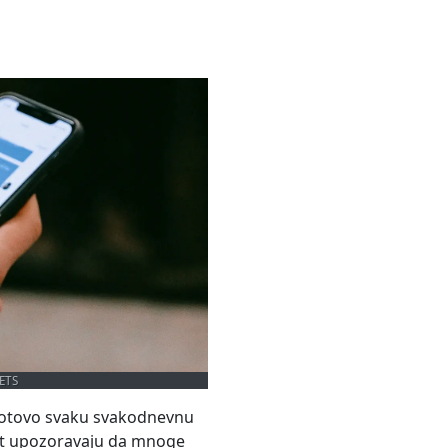
ETS
 gotovo svaku svakodnevnu
ost upozoravaju da mnoge