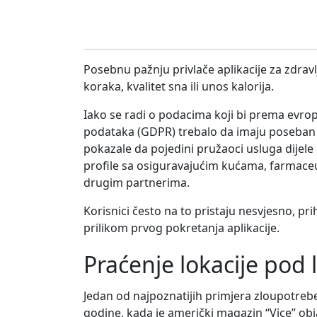
Posebnu pažnju privlače aplikacije za zdravlje
koraka, kvalitet sna ili unos kalorija.
Iako se radi o podacima koji bi prema evrop
podataka (GDPR) trebalo da imaju poseban n
pokazale da pojedini pružaoci usluga dijele
profile sa osiguravajućim kućama, farmac
drugim partnerima.
Korisnici često na to pristaju nesvjesno, pri
prilikom prvog pokretanja aplikacije.
Praćenje lokacije pod
Jedan od najpoznatijih primjera zloupotreb
godine, kada je američki magazin “Vice” ob