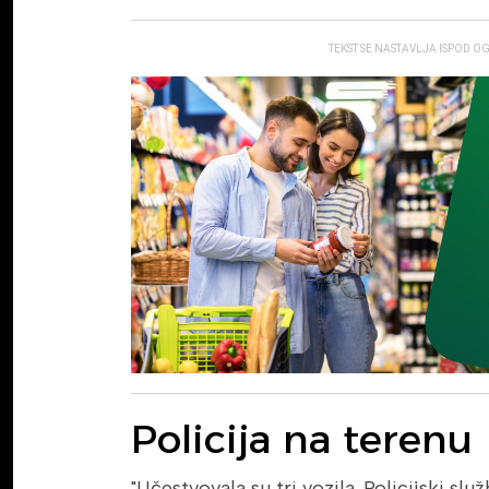
TEKST SE NASTAVLJA ISPOD O
Policija na terenu
"Učestvovala su tri vozila. Policijski slu