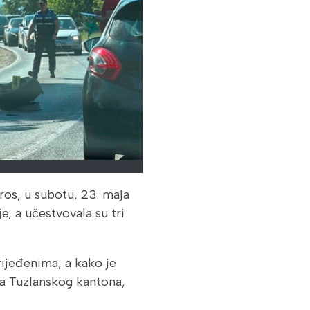
ros, u subotu, 23. maja
, a učestvovala su tri
ijeđenima, a kako je
a Tuzlanskog kantona,