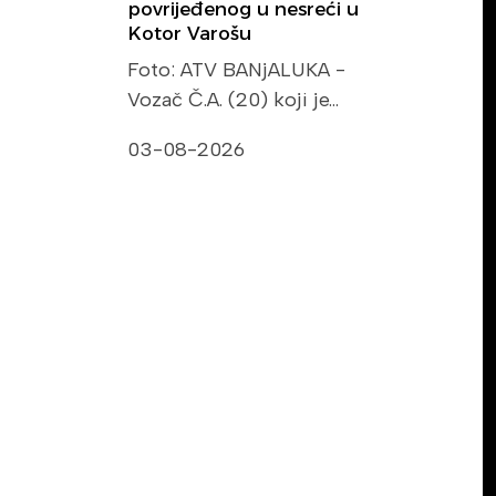
povrijeđenog u nesreći u
Kotor Varošu
Foto: ATV BANjALUKA -
Vozač Č.A. (20) koji je…
03-08-2026