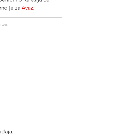
eno je za
Avaz
.
GLASA
iđaja.