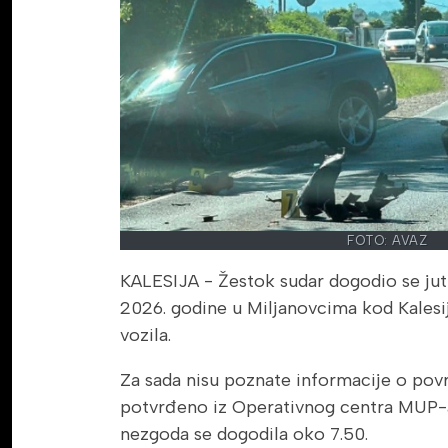
FOTO: AVAZ
KALESIJA - Žestok sudar dogodio se jut
2026. godine u Miljanovcima kod Kalesije
vozila.
Za sada nisu poznate informacije o povr
potvrđeno iz Operativnog centra MUP-
nezgoda se dogodila oko 7.50.