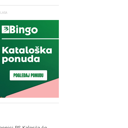
GLASA
žbenici PS Kalesija će