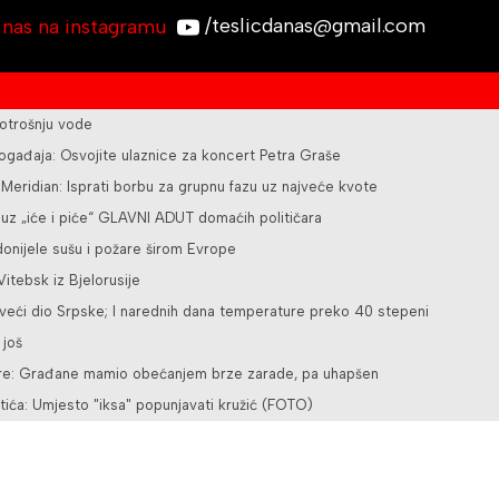
/teslicdanas@gmail.com
otrošnju vode
ogađaja: Osvojite ulaznice za koncert Petra Graše
z Meridian: Isprati borbu za grupnu fazu uz najveće kvote
 uz „iće i piće“ GLAVNI ADUT domaćih političara
nijele sušu i požare širom Evrope
itebsk iz Bjelorusije
veći dio Srpske; I narednih dana temperature preko 40 stepeni
 još
vare: Građane mamio obećanjem brze zarade, pa uhapšen
stića: Umjesto "iksa" popunjavati kružić (FOTO)