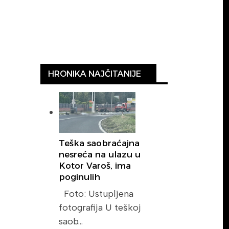
HRONIKA NAJČITANIJE
Teška saobraćajna
nesreća na ulazu u
Kotor Varoš, ima
poginulih
Foto: Ustupljena
fotografija U teškoj
saob…