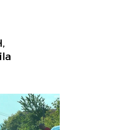
,
ila