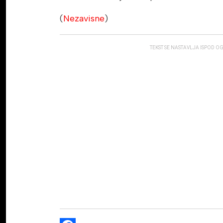
(
Nezavisne
)
TEKST SE NASTAVLJA ISPOD O