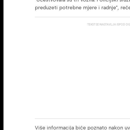
preduzeti potrebne mjere i radnje", reč
TEKST SE NASTAVLJA ISPOD O
Više informacija biće poznato nakon uv