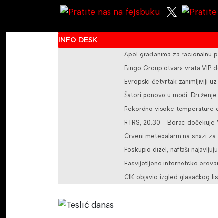
INFO DESK
Apel građanima za racionalnu p
Bingo Group otvara vrata VIP d
Evropski četvrtak zanimljiviji u
Šatori ponovo u modi: Druženje
Rekordno visoke temperature do
RTRS, 20.30 - Borac dočekuje V
Crveni meteoalarm na snazi za 
Poskupio dizel, naftaši najavljuju
Rasvijetljene internetske pre
CIK objavio izgled glasačkog li