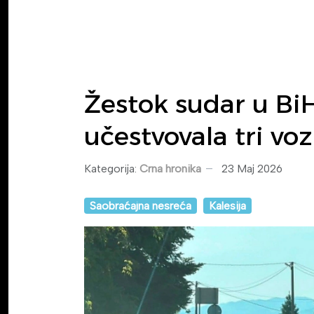
Žestok sudar u BiH
učestvovala tri voz
Kategorija:
Crna hronika
23 Maj 2026
Saobraćajna nesreća
Kalesija