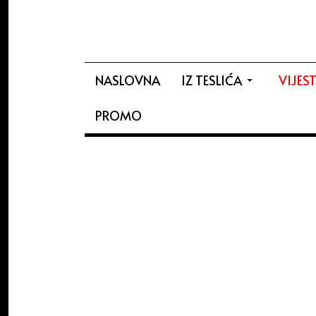
NASLOVNA
IZ TESLIĆA
VIJEST
PROMO