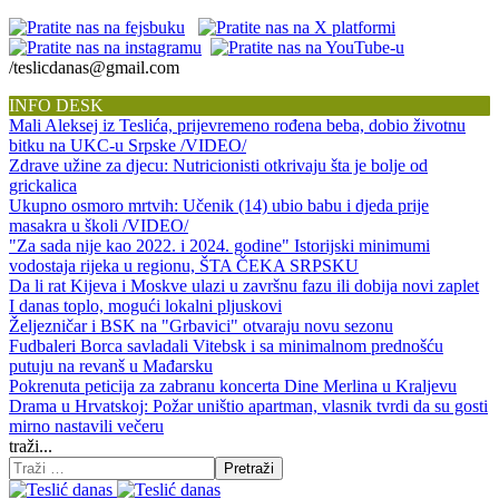
/teslicdanas@gmail.com
INFO DESK
Mali Aleksej iz Teslića, prijevremeno rođena beba, dobio životnu
bitku na UKC-u Srpske /VIDEO/
Zdrave užine za djecu: Nutricionisti otkrivaju šta je bolje od
grickalica
Ukupno osmoro mrtvih: Učenik (14) ubio babu i djeda prije
masakra u školi /VIDEO/
"Za sada nije kao 2022. i 2024. godine" Istorijski minimumi
vodostaja rijeka u regionu, ŠTA ČEKA SRPSKU
Da li rat Kijeva i Moskve ulazi u završnu fazu ili dobija novi zaplet
I danas toplo, mogući lokalni pljuskovi
Željezničar i BSK na "Grbavici" otvaraju novu sezonu
Fudbaleri Borca savladali Vitebsk i sa minimalnom prednošću
putuju na revanš u Mađarsku
Pokrenuta peticija za zabranu koncerta Dine Merlina u Kraljevu
Drama u Hrvatskoj: Požar uništio apartman, vlasnik tvrdi da su gosti
mirno nastavili večeru
traži...
Pretraži