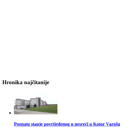
Hronika najčitanije
Poznato stanje povrijeđenog u nesreći u Kotor Varošu