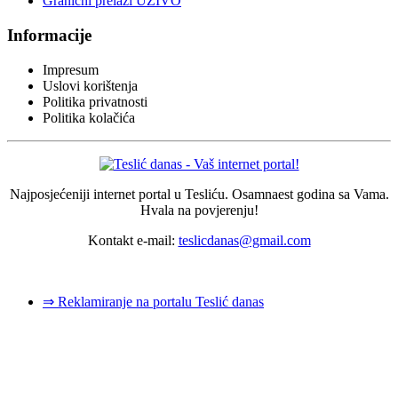
Granični prelazi UŽIVO
Informacije
Impresum
Uslovi korištenja
Politika privatnosti
Politika kolačića
Najposjećeniji internet portal u Tesliću. Osamnaest godina sa Vama.
Hvala na povjerenju!
Kontakt e-mail:
teslicdanas@gmail.com
© 2026 Dizajn i izrada sajta
Dejan Pozderović - Peja web design
⇒ Reklamiranje na portalu Teslić danas