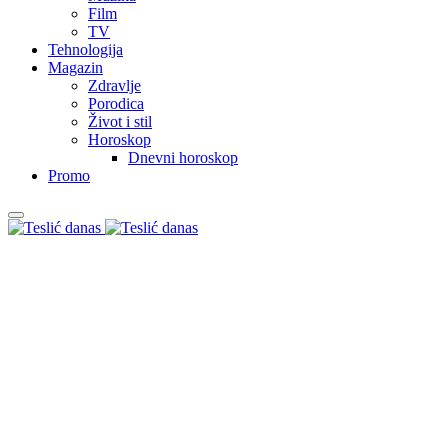
Film
TV
Tehnologija
Magazin
Zdravlje
Porodica
Život i stil
Horoskop
Dnevni horoskop
Promo