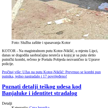
Foto: Služba zaštite i spasavanja Kotor
KOTOR - Na magistralnom putu Kotor-Nikšić, u mjestu Lipci,
danas se dogodila saobraćajna nesreća u kojoj je sa puta sletio
putnički kombi, rečeno je Portalu Pobjeda nezvanično iz Uprave
policije.
Pročitaj više: Užas na putu Kotor-Nikšić: Prevrnuo se kombi pun
putnika, jedno nastradalo i 17 povrijeđeno!
Poznati detalji teškog udesa kod
Banjaluke i identitet stradalog
Detalji
Kategorija:
Crna hronika