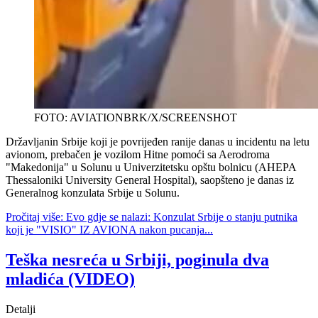
FOTO: AVIATIONBRK/X/SCREENSHOT
Državljanin Srbije koji je povrijeđen ranije danas u incidentu na letu
avionom, prebačen je vozilom Hitne pomoći sa Aerodroma
"Makedonija" u Solunu u Univerzitetsku opštu bolnicu (AHEPA
Thessaloniki University General Hospital), saopšteno je danas iz
Generalnog konzulata Srbije u Solunu.
Pročitaj više: Evo gdje se nalazi: Konzulat Srbije o stanju putnika
koji je "VISIO" IZ AVIONA nakon pucanja...
Teška nesreća u Srbiji, poginula dva
mladića (VIDEO)
Detalji