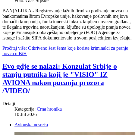
Foto: Glas Srpske
BANjALUKA - Registrovanje lažnih firmi za podizanje novca na
bankomatima širom Evropske unije, hakovanje poslovnih mejlova
domaćih kompanija, funkcionerski luksuz kupljen novcem građana,
te ilegalna trgovina naoružanjem, ključne su tipologije pranja novca
koje je Finansijsko-obavještajno odjeljenje (FOO) Agencije za
istrage i zaštitu SIPA dokumentovalo u svom posljednjem izvještaju.
Pročitaj više: Otkriveno šest šema koje koriste kriminalci za pranje
novca u BiH
Evo gdje se nalazi: Konzulat Srbije o
stanju putnika koji je "VISIO" IZ
AVIONA nakon pucanja prozora
/VIDEO/
Detalji
Kategorija:
Crna hronika
10 Jul 2026
Avionska nesreća