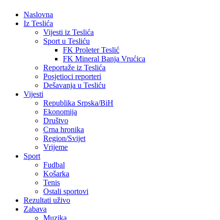
Naslovna
Iz Teslića
Vijesti iz Teslića
Sport u Tesliću
FK Proleter Teslić
FK Mineral Banja Vrućica
Reportaže iz Teslića
Posjetioci reporteri
Dešavanja u Tesliću
Vijesti
Republika Srpska/BiH
Ekonomija
Društvo
Crna hronika
Region/Svijet
Vrijeme
Sport
Fudbal
Košarka
Tenis
Ostali sportovi
Rezultati uživo
Zabava
Muzika