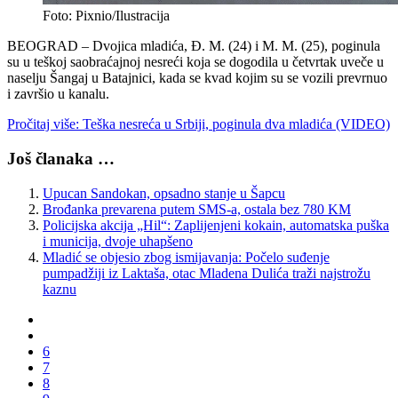
Foto: Pixnio/Ilustracija
BEOGRAD – Dvojica mladića, Đ. M. (24) i M. M. (25), poginula
su u teškoj saobraćajnoj nesreći koja se dogodila u četvrtak uveče u
naselju Šangaj u Batajnici, kada se kvad kojim su se vozili prevrnuo
i završio u kanalu.
Pročitaj više: Teška nesreća u Srbiji, poginula dva mladića (VIDEO)
Još članaka …
Upucan Sandokan, opsadno stanje u Šapcu
Brođanka prevarena putem SMS-a, ostala bez 780 KM
Policijska akcija „Hil“: Zaplijenjeni kokain, automatska puška
i municija, dvoje uhapšeno
Mladić se objesio zbog ismijavanja: Počelo suđenje
pumpadžiji iz Laktaša, otac Mladena Dulića traži najstrožu
kaznu
6
7
8