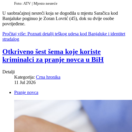
Foto: ATV
| Mjesto nesreće
U saobraćajnoj nesreći koja se dogodila u mjestu Saračica kod
Banjaluke poginuo je Zoran Lovrić (45), dok su dvije osobe
povrijeđene.
Pročitaj više: Poznati detalji teškog udesa kod Banjaluke i identitet
stradalog
Otkriveno šest šema koje koriste
kriminalci za pranje novca u BiH
Detalji
Kategorija:
Crna hronika
11 Jul 2026
Pranje novca