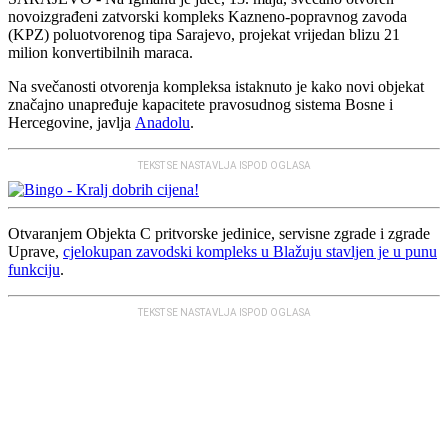
novoizgrađeni zatvorski kompleks Kazneno-popravnog zavoda
(KPZ) poluotvorenog tipa Sarajevo, projekat vrijedan blizu 21
milion konvertibilnih maraca.
Na svečanosti otvorenja kompleksa istaknuto je kako novi objekat
značajno unapređuje kapacitete pravosudnog sistema Bosne i
Hercegovine, javlja
Anadolu
.
TEKST SE NASTAVLJA ISPOD OGLASA
Otvaranjem Objekta C pritvorske jedinice, servisne zgrade i zgrade
Uprave,
cjelokupan zavodski kompleks u Blažuju stavljen je u punu
funkciju
.
TEKST SE NASTAVLJA ISPOD OGLASA