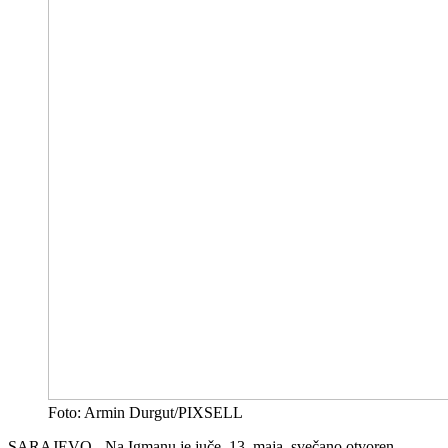
Foto: Armin Durgut/PIXSELL
SARAJEVO - Na Igmanu je juče, 13. maja, svečano otvoren