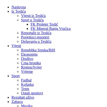
Naslovna
Iz Teslića
Vijesti iz Teslića
Sport u Tesliću
FK Proleter Teslić
FK Mineral Banja Vrućica
Reportaže iz Teslića
Posjetioci reporteri
Dešavanja u Tesliću
Vijesti
Republika Srpska/BiH
Ekonomija
Društvo
Crna hronika
Region/Svijet
Vrijeme
Sport
Fudbal
Košarka
Tenis
Ostali sportovi
Rezultati uživo
Zabava
Muzika