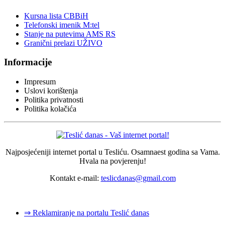
Kursna lista CBBiH
Telefonski imenik M:tel
Stanje na putevima AMS RS
Granični prelazi UŽIVO
Informacije
Impresum
Uslovi korištenja
Politika privatnosti
Politika kolačića
Najposjećeniji internet portal u Tesliću. Osamnaest godina sa Vama.
Hvala na povjerenju!
Kontakt e-mail:
teslicdanas@gmail.com
© 2026 Dizajn i izrada sajta
Dejan Pozderović - Peja web design
⇒ Reklamiranje na portalu Teslić danas