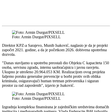
Foto: Armin Durgut/PIXSELL
Direktor KPZ-a Sarajevo, Munib Isaković, naglasio je da je projekt
započet 2021. godine, a da je početkom 2026. dobivena upotrebna
dozvola.
"Danas stavljamo u upotrebu preostali dio Objekta C kapaciteta 150
osoba, servisnu zgradu, internu saobraćajnicu i javnu rasvjetu.
Ukupno je utrošeno 20.964.053 KM. Realizacijom ovog projekta
šaljemo poruku generalne prevencije u borbi protiv svih oblika
kriminala, osiguravajući human tretman pritvorenika i siguran
prostor za rad zaposlenih", izjavio je Isaković.
Foto: Armin Durgut/PIXSELL
Izgradnja kompleksa finansirana je zajedničkim sredstvima domaćih
institucija i međunarodnih partnera. Vlada Federacije BiH izdvojila