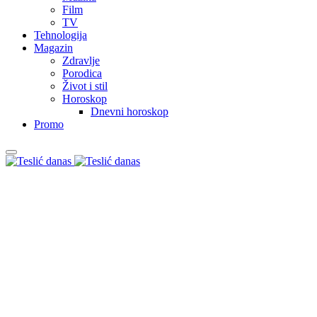
Film
TV
Tehnologija
Magazin
Zdravlje
Porodica
Život i stil
Horoskop
Dnevni horoskop
Promo