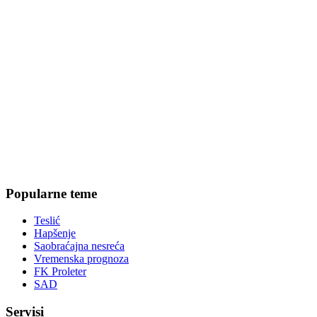
Popularne teme
Teslić
Hapšenje
Saobraćajna nesreća
Vremenska prognoza
FK Proleter
SAD
Servisi