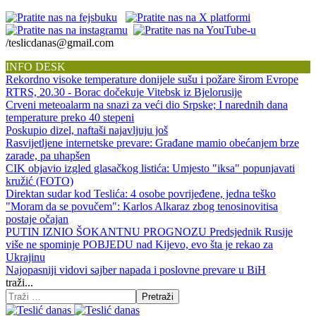
/teslicdanas@gmail.com
INFO DESK
Rekordno visoke temperature donijele sušu i požare širom Evrope
RTRS, 20.30 - Borac dočekuje Vitebsk iz Bjelorusije
Crveni meteoalarm na snazi za veći dio Srpske; I narednih dana
temperature preko 40 stepeni
Poskupio dizel, naftaši najavljuju još
Rasvijetljene internetske prevare: Građane mamio obećanjem brze
zarade, pa uhapšen
CIK objavio izgled glasačkog listića: Umjesto "iksa" popunjavati
kružić (FOTO)
Direktan sudar kod Teslića: 4 osobe povrijeđene, jedna teško
"Moram da se povučem": Karlos Alkaraz zbog tenosinovitisa
postaje očajan
PUTIN IZNIO ŠOKANTNU PROGNOZU Predsjednik Rusije
više ne spominje POBJEDU nad Kijevo, evo šta je rekao za
Ukrajinu
Najopasniji vidovi sajber napada i poslovne prevare u BiH
traži...
Pretraži