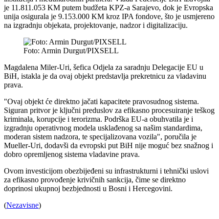
je 11.811.053 KM putem budžeta KPZ-a Sarajevo, dok je Evropska
unija osigurala je 9.153.000 KM kroz IPA fondove, što je usmjereno
na izgradnju objekata, projektovanje, nadzor i digitalizaciju.
Foto: Armin Durgut/PIXSELL
Magdalena Miler-Uri, šefica Odjela za saradnju Delegacije EU u
BiH, istakla je da ovaj objekt predstavlja prekretnicu za vladavinu
prava.
"Ovaj objekt će direktno jačati kapacitete pravosudnog sistema.
Siguran pritvor je ključni preduslov za efikasno procesuiranje teškog
kriminala, korupcije i terorizma. Podrška EU-a obuhvatila je i
izgradnju operativnog modela usklađenog sa našim standardima,
moderan sistem nadzora, te specijalizovana vozila", poručila je
Mueller-Uri, dodavši da evropski put BiH nije moguć bez snažnog i
dobro opremljenog sistema vladavine prava.
Ovom investicijom obezbijeđeni su infrastrukturni i tehnički uslovi
za efikasno provođenje krivičnih sankcija, čime se direktno
doprinosi ukupnoj bezbjednosti u Bosni i Hercegovini.
(
Nezavisne
)