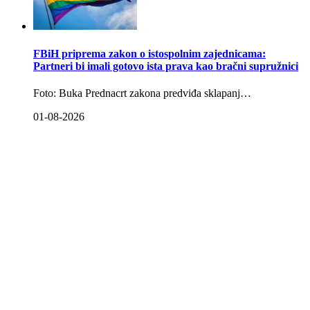
FBiH priprema zakon o istospolnim zajednicama:
Partneri bi imali gotovo ista prava kao bračni supružnici
Foto: Buka Prednacrt zakona predviđa sklapanj…
01-08-2026