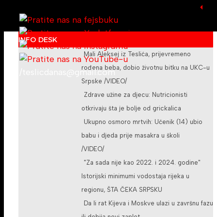
INFO DESK
Mali Aleksej iz Teslića, prijevremeno
rođena beba, dobio životnu bitku na UKC-u
/teslicdanas@gmail.com
Srpske /VIDEO/
Zdrave užine za djecu: Nutricionisti
otkrivaju šta je bolje od grickalica
Ukupno osmoro mrtvih: Učenik (14) ubio
babu i djeda prije masakra u školi
/VIDEO/
"Za sada nije kao 2022. i 2024. godine"
Istorijski minimumi vodostaja rijeka u
regionu, ŠTA ČEKA SRPSKU
Da li rat Kijeva i Moskve ulazi u završnu fazu
ili dobija novi zaplet