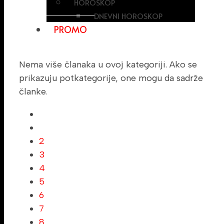
HOROSKOP
DNEVNI HOROSKOP
PROMO
Nema više članaka u ovoj kategoriji. Ako se
prikazuju potkategorije, one mogu da sadrže
članke.
2
3
4
5
6
7
8