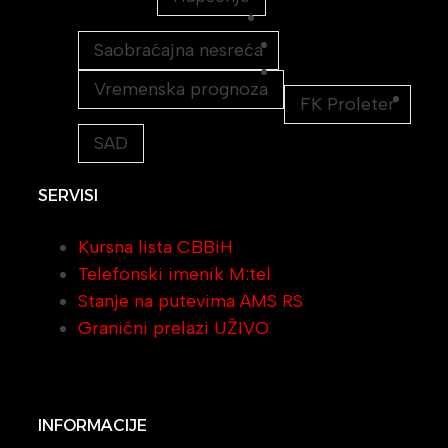
Saobraćajna nesreća
Vremenska prognoza
FK Proleter
SAD
SERVISI
Kursna lista CBBiH
Telefonski imenik M:tel
Stanje na putevima AMS RS
Granični prelazi UŽIVO
INFORMACIJE