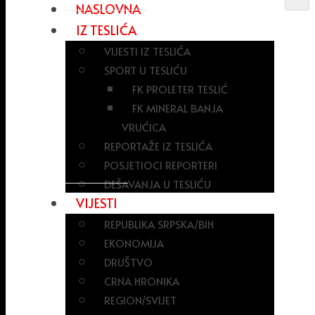
NASLOVNA
IZ TESLIĆA
VIJESTI IZ TESLIĆA
SPORT U TESLIĆU
FK PROLETER TESLIĆ
FK MINERAL BANJA
VRUĆICA
REPORTAŽE IZ TESLIĆA
POSJETIOCI REPORTERI
DEŠAVANJA U TESLIĆU
VIJESTI
REPUBLIKA SRPSKA/BIH
EKONOMIJA
DRUŠTVO
CRNA HRONIKA
REGION/SVIJET