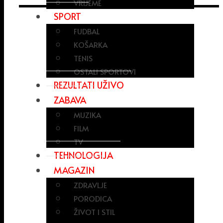
VRIJEME
SPORT
FUDBAL
KOŠARKA
TENIS
OSTALI SPORTOVI
REZULTATI UŽIVO
ZABAVA
MUZIKA
FILM
TV
TEHNOLOGIJA
MAGAZIN
ZDRAVLJE
PORODICA
ŽIVOT I STIL