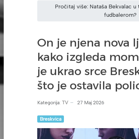
Pročitaj više: Nataša Bekvalac u 
fudbalerom?
On je njena nova l
kako izgleda moma
je ukrao srce Bres
što je ostavila poli
Kategorija:
TV
27 Maj 2026
Breskvica