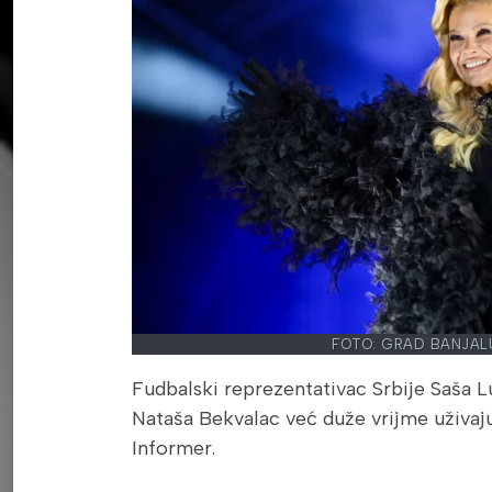
FOTO: GRAD BANJAL
Fudbalski reprezentativac Srbije Saša L
Nataša Bekvalac već duže vrijme uživaju
Informer.