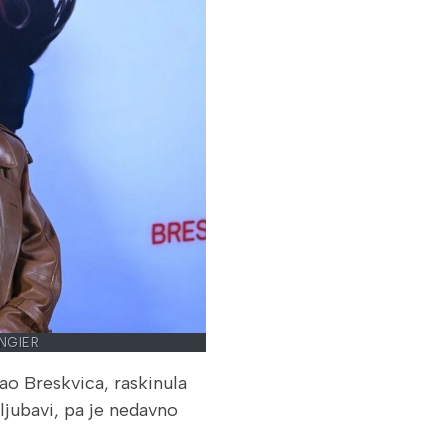
NGIER
ao Breskvica, raskinula
jubavi, pa je nedavno