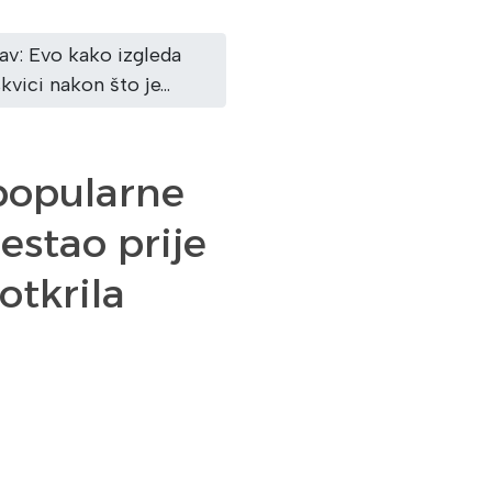
bav: Evo kako izgleda
vici nakon što je...
popularne
Nestao prije
otkrila