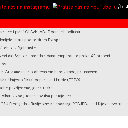
/tes
 uz „iće i piće“ GLAVNI ADUT domaćih političara
nijele sušu i požare širom Evrope
itebsk iz Bjelorusije
veći dio Srpske; I narednih dana temperature preko 40 stepeni
 još
vare: Građane mamio obećanjem brze zarade, pa uhapšen
stića: Umjesto "iksa" popunjavati kružić (FOTO)
osobe povrijeđene, jedna teško
Alkaraz zbog tenosinovitisa postaje očajan
U Predsjednik Rusije više ne spominje POBJEDU nad Kijevo, evo šta je