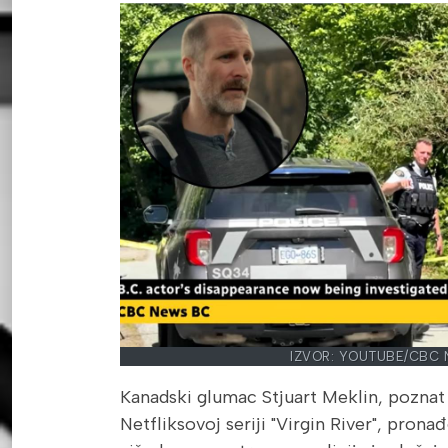
IZVOR: YOUTUBE/CBC
Kanadski glumac Stjuart Meklin, poznat
Netfliksovoj seriji "Virgin River", pron