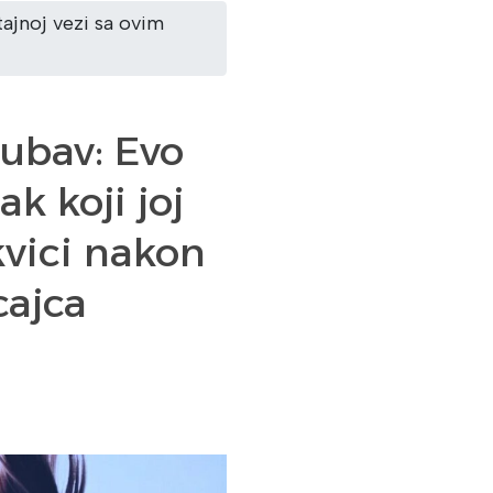
tajnoj vezi sa ovim
jubav: Evo
k koji joj
kvici nakon
cajca