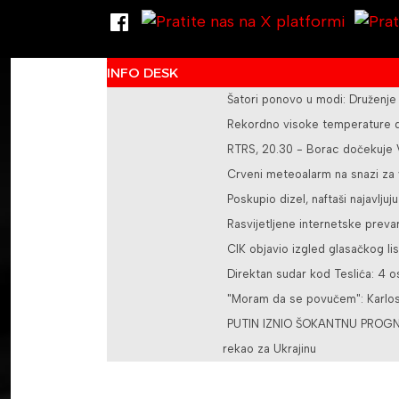
INFO DESK
Šatori ponovo u modi: Druženje
Rekordno visoke temperature do
RTRS, 20.30 - Borac dočekuje V
Crveni meteoalarm na snazi za 
Poskupio dizel, naftaši najavljuju
Rasvijetljene internetske pre
CIK objavio izgled glasačkog li
Direktan sudar kod Teslića: 4 
"Moram da se povučem": Karlos 
PUTIN IZNIO ŠOKANTNU PROGNOZ
rekao za Ukrajinu