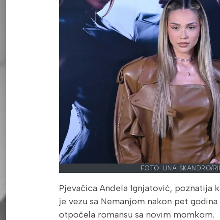
FOTO: UNA ŠKANDRO/RI
Pjevačica Anđela Ignjatović, poznatija k
je vezu sa Nemanjom nakon pet godina l
otpočela romansu sa novim momkom.