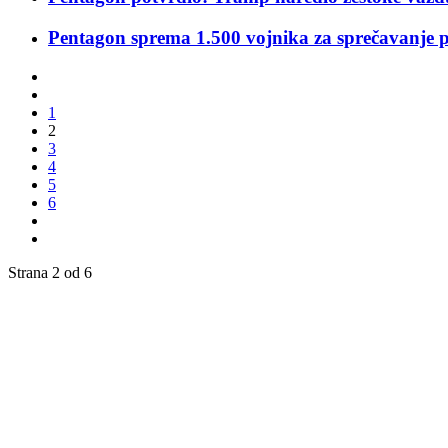
Pentagon sprema 1.500 vojnika za sprečavanje 
1
2
3
4
5
6
Strana 2 od 6