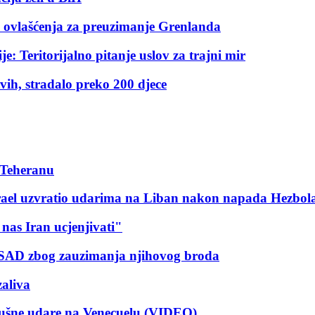
 ovlašćenja za preuzimanje Grenlanda
: Teritorijalno pitanje uslov za trajni mir
vih, stradalo preko 200 djece
 Teheranu
Izrael uzvratio udarima na Liban nakon napada Hezbol
nas Iran ucjenjivati"
i SAD zbog zauzimanja njihovog broda
zaliva
dušne udare na Venecuelu (VIDEO)