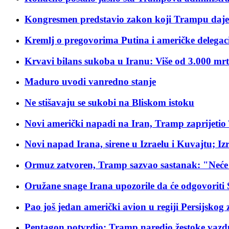
Kongresmen predstavio zakon koji Trampu daje
Kremlj o pregovorima Putina i američke delegacije
Krvavi bilans sukoba u Iranu: Više od 3.000 mrt
Maduro uvodi vanredno stanje
Ne stišavaju se sukobi na Bliskom istoku
Novi američki napadi na Iran, Tramp zaprijetio
Novi napad Irana, sirene u Izraelu i Kuvajtu; 
Ormuz zatvoren, Tramp sazvao sastanak: "Neće 
Oružane snage Irana upozorile da će odgovorit
Pao još jedan američki avion u regiji Persijskog 
Pentagon potvrdio: Tramp naredio žestoke vaz