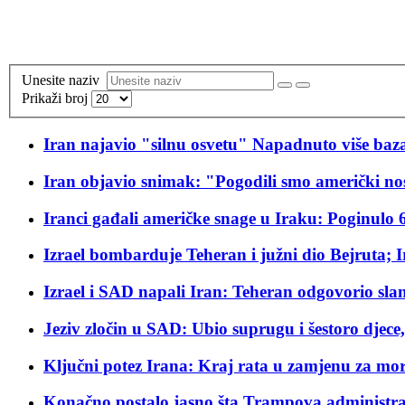
Unesite naziv
Prikaži broj
Iran najavio "silnu osvetu" Napadnuto više
Iran objavio snimak: "Pogodili smo američki 
Iranci gađali američke snage u Iraku: Poginulo 6
Izrael bombarduje Teheran i južni dio Bejruta; I
Izrael i SAD napali Iran: Teheran odgovorio sla
Jeziv zločin u SAD: Ubio suprugu i šestoro djece
Ključni potez Irana: Kraj rata u zamjenu za mo
Konačno postalo jasno šta Trampova administrac