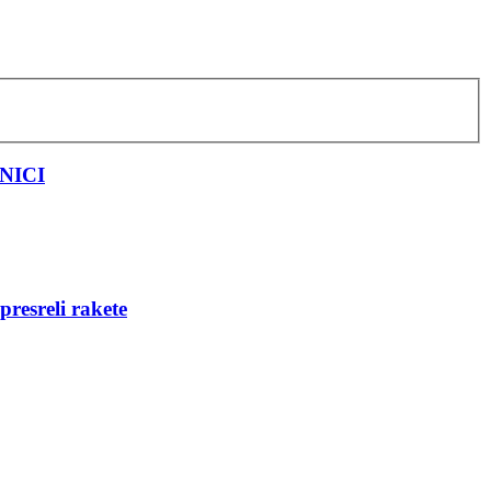
JNICI
resreli rakete