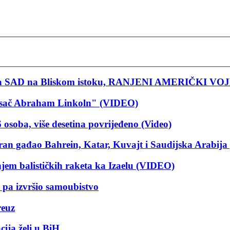
 baza SAD na Bliskom istoku, RANJENI AMERIČKI VO
nosač Abraham Linkoln" (VIDEO)
 osoba, više desetina povrijeđeno (Video)
ran gađao Bahrein, Katar, Kuvajt i Saudijska Arabija p
njem balističkih raketa ka Izaelu (VIDEO)
, pa izvršio samoubistvo
reuz
ija želi u BiH