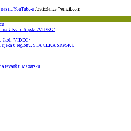
/teslicdanas@gmail.com
ću
bitku na UKC-u Srpske /VIDEO/
a
 u školi /VIDEO/
taja rijeka u regionu, ŠTA ČEKA SRPSKU
 na revanš u Mađarsku