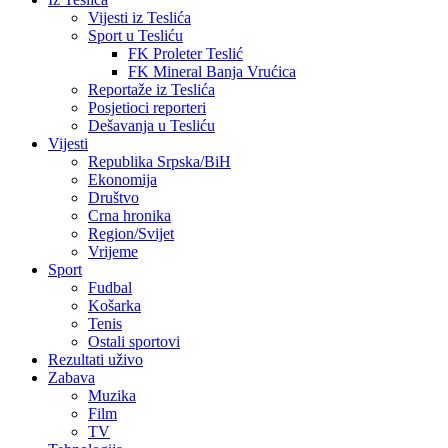
Vijesti iz Teslića
Sport u Tesliću
FK Proleter Teslić
FK Mineral Banja Vrućica
Reportaže iz Teslića
Posjetioci reporteri
Dešavanja u Tesliću
Vijesti
Republika Srpska/BiH
Ekonomija
Društvo
Crna hronika
Region/Svijet
Vrijeme
Sport
Fudbal
Košarka
Tenis
Ostali sportovi
Rezultati uživo
Zabava
Muzika
Film
TV