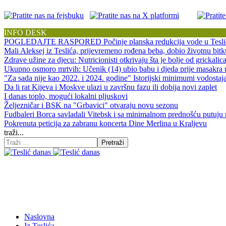
INFO DESK
POGLEDAJTE RASPORED Počinje planska redukcija vode u Tesli
Mali Aleksej iz Teslića, prijevremeno rođena beba, dobio životnu 
Zdrave užine za djecu: Nutricionisti otkrivaju šta je bolje od grickalic
Ukupno osmoro mrtvih: Učenik (14) ubio babu i djeda prije masakra
"Za sada nije kao 2022. i 2024. godine" Istorijski minimumi vodos
Da li rat Kijeva i Moskve ulazi u završnu fazu ili dobija novi zaplet
I danas toplo, mogući lokalni pljuskovi
Željezničar i BSK na "Grbavici" otvaraju novu sezonu
Fudbaleri Borca savladali Vitebsk i sa minimalnom prednošću putuju
Pokrenuta peticija za zabranu koncerta Dine Merlina u Kraljevu
traži...
Pretraži
Naslovna
Iz Teslića