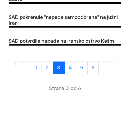
SAD pokrenule "napade samoodbrane" na južni
Iran
SAD potvrdile napade na iransko ostrvo Kešm
1
2
3
4
5
6
Strana 3 od 6