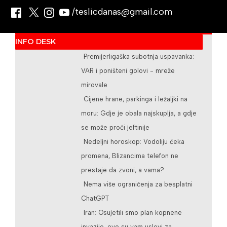
/teslicdanas@gmail.com
INFO DESK
Premijerligaška subotnja uspavanka:
VAR i poništeni golovi - mreže
mirovale
Cijene hrane, parkinga i ležaljki na
moru: Gdje je obala najskuplja, a gdje
se može proći jeftinije
Nedeljni horoskop: Vodoliju čeka
promena, Blizancima telefon ne
prestaje da zvoni, a vama?
Nema više ograničenja za besplatni
ChatGPT
Iran: Osujetili smo plan kopnene
invazije, ovo su vam uslovi za