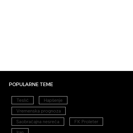
POPULARNE TEME
Teslić
Hapšenje
Vremenska prognoza
Saobraćajna nesreća
FK Proleter
Iran