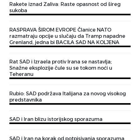
Rakete iznad Zaliva: Raste opasnost od šireg
sukoba
RASPRAVA ŠIROM EVROPE Članice NATO
razmatraju opcije u slučaju da Tramp napadne
Grenland, jedna bi BACILA SAD NA KOLJENA
Rat SAD i Izraela protiv Irana se nastavlja;
Snažne eksplozije čule su se tokom noći u
Teheranu
Rubio: SAD podržava Italijana za novog visokog
predstavnika
SAD i Iran blizu istorijskog sporazuma
SAD i Iran na korak od potpisivanja sporazuma