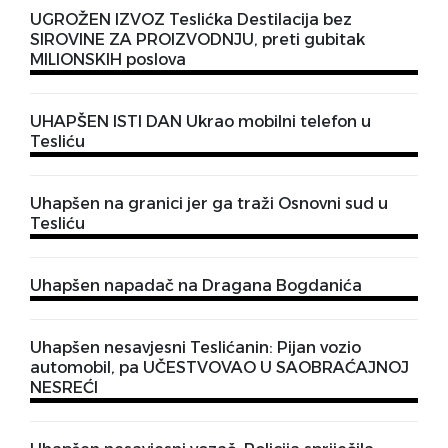
UGROŽEN IZVOZ Teslićka Destilacija bez
SIROVINE ZA PROIZVODNJU, preti gubitak
MILIONSKIH poslova
UHAPŠEN ISTI DAN Ukrao mobilni telefon u
Tesliću
Uhapšen na granici jer ga traži Osnovni sud u
Tesliću
Uhapšen napadač na Dragana Bogdanića
Uhapšen nesavjesni Teslićanin: Pijan vozio
automobil, pa UČESTVOVAO U SAOBRAĆAJNOJ
NESREĆI