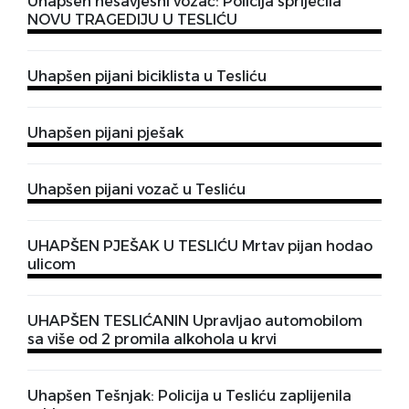
Uhapšen nesavjesni vozač: Policija spriječila
NOVU TRAGEDIJU U TESLIĆU
Uhapšen pijani biciklista u Tesliću
Uhapšen pijani pješak
Uhapšen pijani vozač u Tesliću
UHAPŠEN PJEŠAK U TESLIĆU Mrtav pijan hodao
ulicom
UHAPŠEN TESLIĆANIN Upravljao automobilom
sa više od 2 promila alkohola u krvi
Uhapšen Tešnjak: Policija u Tesliću zaplijenila