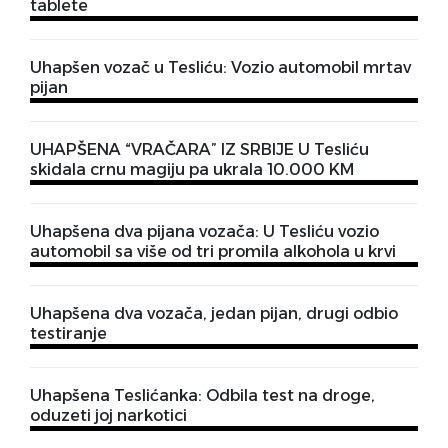
tablete
Uhapšen vozač u Tesliću: Vozio automobil mrtav
pijan
UHAPŠENA “VRAČARA” IZ SRBIJE U Tesliću
skidala crnu magiju pa ukrala 10.000 KM
Uhapšena dva pijana vozača: U Tesliću vozio
automobil sa više od tri promila alkohola u krvi
Uhapšena dva vozača, jedan pijan, drugi odbio
testiranje
Uhapšena Teslićanka: Odbila test na droge,
oduzeti joj narkotici