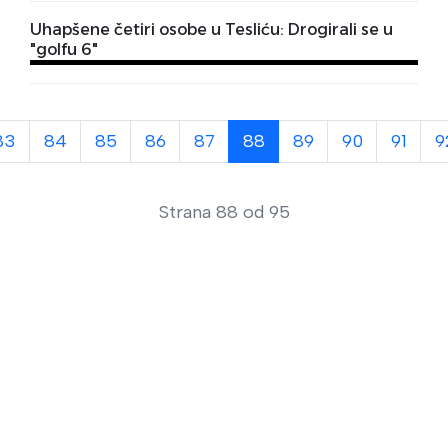
Uhapšene četiri osobe u Tesliću: Drogirali se u
"golfu 6"
83
84
85
86
87
88
89
90
91
9
Strana 88 od 95