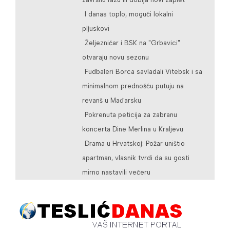
I danas toplo, mogući lokalni
pljuskovi
Željezničar i BSK na "Grbavici"
otvaraju novu sezonu
Fudbaleri Borca savladali Vitebsk i sa
minimalnom prednošću putuju na
revanš u Mađarsku
Pokrenuta peticija za zabranu
koncerta Dine Merlina u Kraljevu
Drama u Hrvatskoj: Požar uništio
apartman, vlasnik tvrdi da su gosti
mirno nastavili večeru