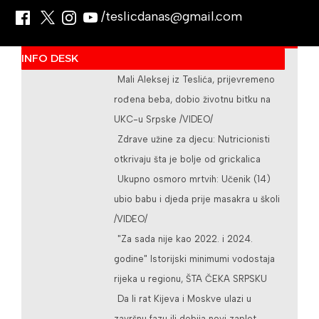
/teslicdanas@gmail.com
INFO DESK
Mali Aleksej iz Teslića, prijevremeno
rođena beba, dobio životnu bitku na
UKC-u Srpske /VIDEO/
Zdrave užine za djecu: Nutricionisti
otkrivaju šta je bolje od grickalica
Ukupno osmoro mrtvih: Učenik (14)
ubio babu i djeda prije masakra u školi
/VIDEO/
"Za sada nije kao 2022. i 2024.
godine" Istorijski minimumi vodostaja
rijeka u regionu, ŠTA ČEKA SRPSKU
Da li rat Kijeva i Moskve ulazi u
završnu fazu ili dobija novi zaplet