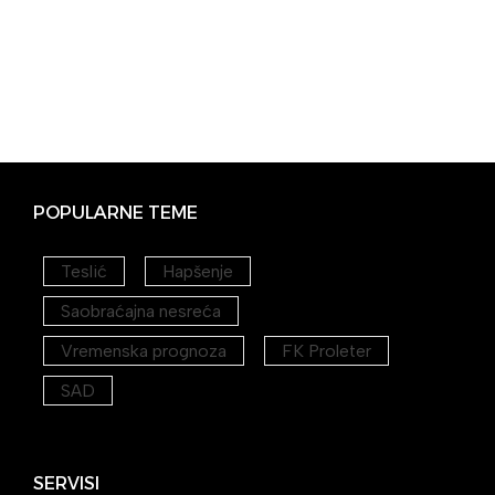
POPULARNE TEME
Teslić
Hapšenje
Saobraćajna nesreća
Vremenska prognoza
FK Proleter
SAD
SERVISI