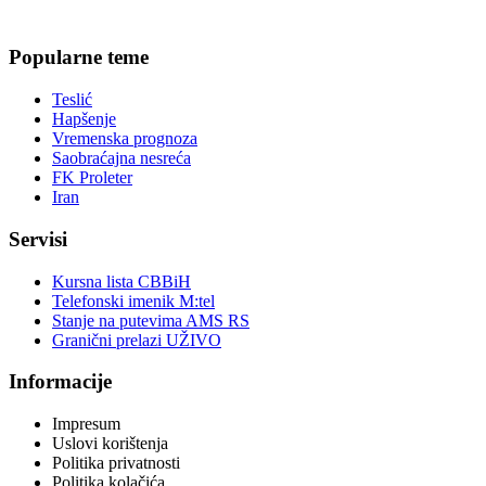
Popularne teme
Teslić
Hapšenje
Vremenska prognoza
Saobraćajna nesreća
FK Proleter
Iran
Servisi
Kursna lista CBBiH
Telefonski imenik M:tel
Stanje na putevima AMS RS
Granični prelazi UŽIVO
Informacije
Impresum
Uslovi korištenja
Politika privatnosti
Politika kolačića