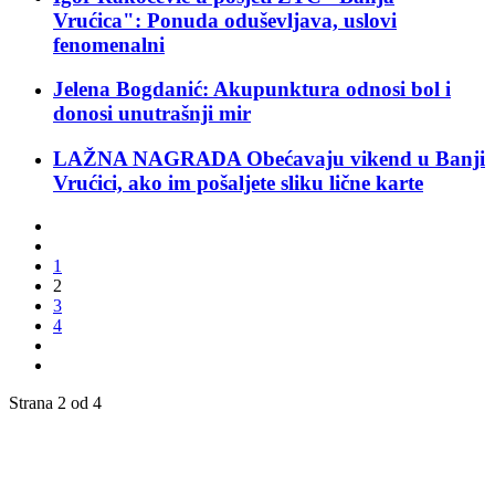
Vrućica": Ponuda oduševljava, uslovi
fenomenalni
Jelena Bogdanić: Akupunktura odnosi bol i
donosi unutrašnji mir
LAŽNA NAGRADA Obećavaju vikend u Banji
Vrućici, ako im pošaljete sliku lične karte
1
2
3
4
Strana 2 od 4