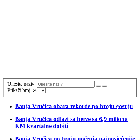
Unesite naziv
Prikaži broj
Banja Vrućica obara rekorde po broju gostiju
Banja Vrućica odlazi sa berze sa 6,9 miliona
KM kvartalne dobiti
Banja Vrućica po broju noćenja najposjećenije