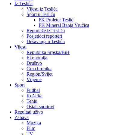
Iz Teslića
Vijesti iz Teslića
Sport u Tesliću
FK Proleter Teslić
FK Mineral Banja Vrućica
Reportaže iz Teslića
Posjetioci reporteri
Dešavanja u Tesliću
Vijesti
Republika Srpska/BiH
Ekonomija
Društvo
Crna hronika
Region/Svijet
Vrijeme
Sport
Fudbal
Košarka
Tenis
Ostali sportovi
Rezultati uživo
Zabava
Muzika
Film
TV