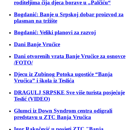
roditeljima čija djeca borave u „Palčiću“
Bogdanić: Banje u Srpskoj dobar proizvod za
plasman na tržište
Bogdanić: Veliki planovi za razvoj
Dani Banje Vrućice
Dani otvorenih vrata Banje Vrućice za osnovce
/FOTO/
Djecu iz Zubinog Potoka ugostiće “Banja
Vrućica” i škola iz Teslića
DRAGULJ SRPSKE Sve više turista posjećuje
Teslić (VIDEO)
Glumci iz Down Syndrom centra odigrali
predstavu u ZTC Banja Vrućica
Igor Rakočević u posjeti ZTC "Banja