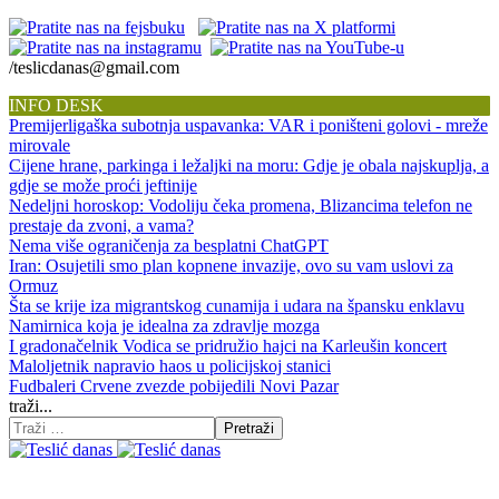
/teslicdanas@gmail.com
INFO DESK
Premijerligaška subotnja uspavanka: VAR i poništeni golovi - mreže
mirovale
Cijene hrane, parkinga i ležaljki na moru: Gdje je obala najskuplja, a
gdje se može proći jeftinije
Nedeljni horoskop: Vodoliju čeka promena, Blizancima telefon ne
prestaje da zvoni, a vama?
Nema više ograničenja za besplatni ChatGPT
Iran: Osujetili smo plan kopnene invazije, ovo su vam uslovi za
Ormuz
Šta se krije iza migrantskog cunamija i udara na špansku enklavu
Namirnica koja je idealna za zdravlje mozga
I gradonačelnik Vodica se pridružio hajci na Karleušin koncert
Maloljetnik napravio haos u policijskoj stanici
Fudbaleri Crvene zvezde pobijedili Novi Pazar
traži...
Pretraži