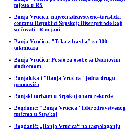
mjesto u RS
Banja Vrućica, najveći zdravstveno-turistički
centar u Republici Srpskoj: Biser prirode koji
su čuvali i Rimljani
Banja Vrućica: "Trka zdravlja" sa 300
takmičara
Banja Vrućica: Posao za osobe sa Daunovim
sindromom
Banjaluka i "Banja Vrućica" jedna drugu
promovišu
Banjski turizam u Srpskoj obara rekorde
Bogdanić: "Banja Vrućica" lider zdravstvenog
turizma u Srpskoj
Bogdanić: „Banja Vrućica“ na raspolaganju