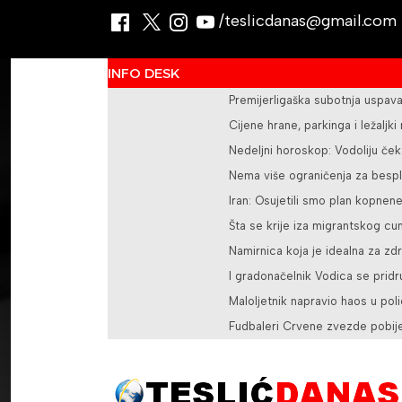
/teslicdanas@gmail.com
INFO DESK
Premijerligaška subotnja uspava
Cijene hrane, parkinga i ležaljki
Nedeljni horoskop: Vodoliju če
Nema više ograničenja za besp
Iran: Osujetili smo plan kopnen
Šta se krije iza migrantskog cu
Namirnica koja je idealna za zd
I gradonačelnik Vodica se pridr
Maloljetnik napravio haos u polic
Fudbaleri Crvene zvezde pobijed