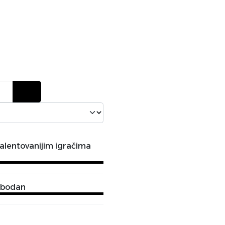
lentovanijim igračima
lobodan