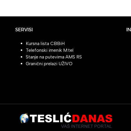
SERVISI
I
Kursna lista CBBiH
Telefonski imenik M:tel
Stanje na putevima AMS RS
Granični prelazi UŽIVO