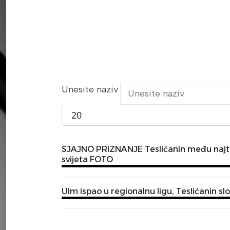
Unesite naziv
Prikaži broj
SJAJNO PRIZNANJE Teslićanin među najta
svijeta FOTO
Ulm ispao u regionalnu ligu, Teslićanin s