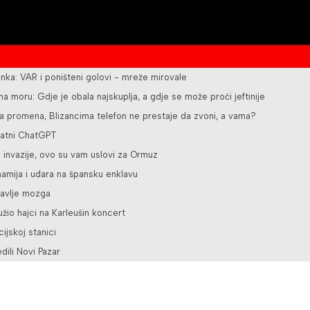
nka: VAR i poništeni golovi - mreže mirovale
 na moru: Gdje je obala najskuplja, a gdje se može proći jeftinije
ka promena, Blizancima telefon ne prestaje da zvoni, a vama?
latni ChatGPT
e invazije, ovo su vam uslovi za Ormuz
namija i udara na špansku enklavu
ravlje mozga
užio hajci na Karleušin koncert
ijskoj stanici
ili Novi Pazar