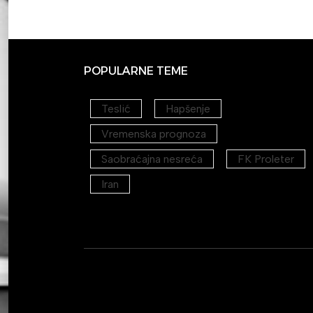
POPULARNE TEME
Teslić
Hapšenje
Vremenska prognoza
Saobraćajna nesreća
FK Proleter
Iran