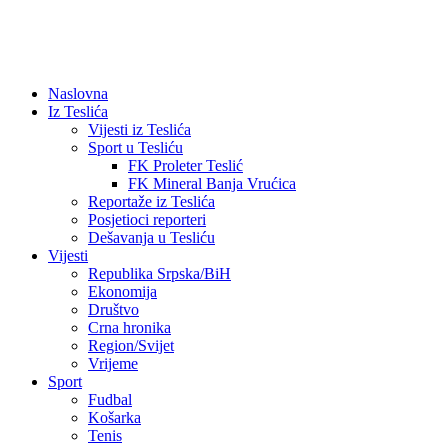
Naslovna
Iz Teslića
Vijesti iz Teslića
Sport u Tesliću
FK Proleter Teslić
FK Mineral Banja Vrućica
Reportaže iz Teslića
Posjetioci reporteri
Dešavanja u Tesliću
Vijesti
Republika Srpska/BiH
Ekonomija
Društvo
Crna hronika
Region/Svijet
Vrijeme
Sport
Fudbal
Košarka
Tenis