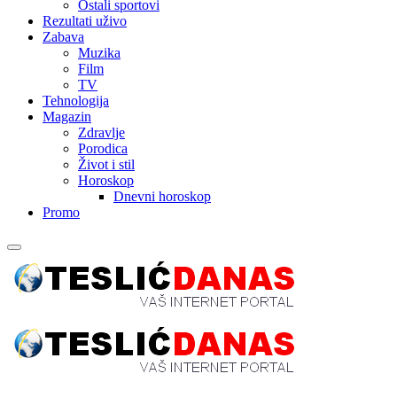
Ostali sportovi
Rezultati uživo
Zabava
Muzika
Film
TV
Tehnologija
Magazin
Zdravlje
Porodica
Život i stil
Horoskop
Dnevni horoskop
Promo