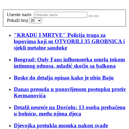
Unesite naziv
Prikaži broj
"KRADU I MRTVE" Policija traga za
lopovima koji su OTVORILI 35 GROBNICA i
sjekli metalne sanduke
Beograd: Only Fans influenserka umrla tokom
intimnog odnosa, mladić skočio sa balkona
Boske do detalja opisao kako je ubio Baju
Danas presuda u ponovljenom postupku protiv
Kecmanovića
Detalji nesreće na Dorćolu: 13 osoba prebačeno
u bolnicu, među njima djeca
Djevojka pretukla momka nakon svađe