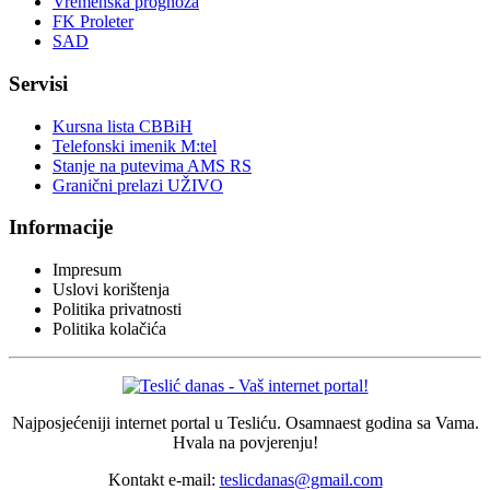
Vremenska prognoza
FK Proleter
SAD
Servisi
Kursna lista CBBiH
Telefonski imenik M:tel
Stanje na putevima AMS RS
Granični prelazi UŽIVO
Informacije
Impresum
Uslovi korištenja
Politika privatnosti
Politika kolačića
Najposjećeniji internet portal u Tesliću. Osamnaest godina sa Vama.
Hvala na povjerenju!
Kontakt e-mail:
teslicdanas@gmail.com