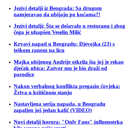
Jezivi detalji iz Beograda: Sa drugom
namjeravao da ubijaju po kućama?!
Jezivi detalji: Šta se dešavalo u restoranu i zbog
čega je uhapšen Veselin Milić
Krvavi napad u Beogradu: Djevojka (23) s
teškom ranom na licu
Majka ubijenog Andrije otkrila šta joj je rekao
dječak ubica: Zatvor mu je bio draži od
porodice
Nakon verbalnog konflikta pregazio čovjeka:
Žrtva u kritičnom stanju
Nastavljena serija napada, u Beogradu
zapaljen još jedan kafić (VIDEO)
Novi detalji horora: "Only Fans" influenserka