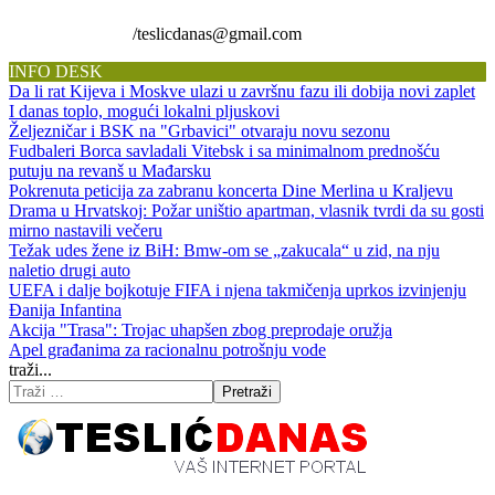
/teslicdanas@gmail.com
INFO DESK
Da li rat Kijeva i Moskve ulazi u završnu fazu ili dobija novi zaplet
I danas toplo, mogući lokalni pljuskovi
Željezničar i BSK na "Grbavici" otvaraju novu sezonu
Fudbaleri Borca savladali Vitebsk i sa minimalnom prednošću
putuju na revanš u Mađarsku
Pokrenuta peticija za zabranu koncerta Dine Merlina u Kraljevu
Drama u Hrvatskoj: Požar uništio apartman, vlasnik tvrdi da su gosti
mirno nastavili večeru
Težak udes žene iz BiH: Bmw-om se „zakucala“ u zid, na nju
naletio drugi auto
UEFA i dalje bojkotuje FIFA i njena takmičenja uprkos izvinjenju
Đanija Infantina
Akcija "Trasa": Trojac uhapšen zbog preprodaje oružja
Apel građanima za racionalnu potrošnju vode
traži...
Pretraži