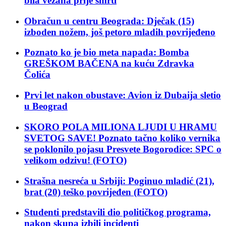
bila vezana prije smrti
Obračun u centru Beograda: Dječak (15)
izboden nožem, još petoro mladih povrijeđeno
Poznato ko je bio meta napada: Bomba
GREŠKOM BAČENA na kuću Zdravka
Čolića
Prvi let nakon obustave: Avion iz Dubaija sletio
u Beograd
SKORO POLA MILIONA LJUDI U HRAMU
SVETOG SAVE! Poznato tačno koliko vernika
se poklonilo pojasu Presvete Bogorodice: SPC o
velikom odzivu! (FOTO)
Strašna nesreća u Srbiji: Poginuo mladić (21),
brat (20) teško povrijeđen (FOTO)
Studenti predstavili dio političkog programa,
nakon skupa izbili incidenti