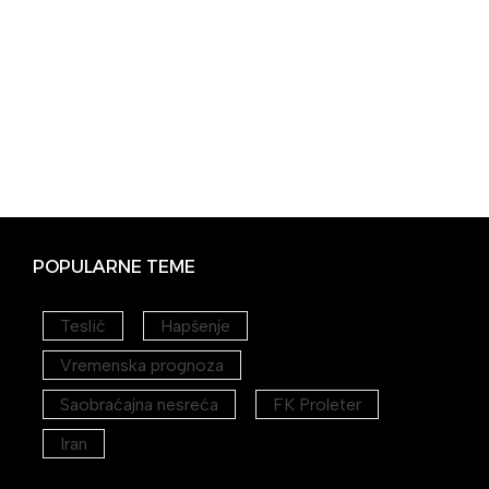
POPULARNE TEME
Teslić
Hapšenje
Vremenska prognoza
Saobraćajna nesreća
FK Proleter
Iran