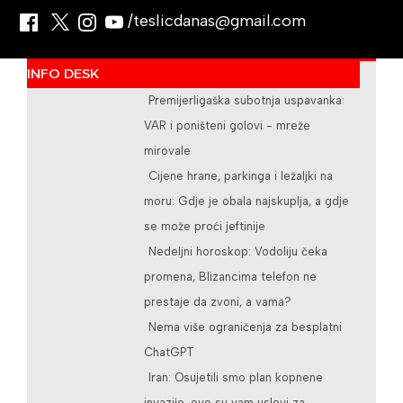
/teslicdanas@gmail.com
INFO DESK
Premijerligaška subotnja uspavanka:
VAR i poništeni golovi - mreže
mirovale
Cijene hrane, parkinga i ležaljki na
moru: Gdje je obala najskuplja, a gdje
se može proći jeftinije
Nedeljni horoskop: Vodoliju čeka
promena, Blizancima telefon ne
prestaje da zvoni, a vama?
Nema više ograničenja za besplatni
ChatGPT
Iran: Osujetili smo plan kopnene
invazije, ovo su vam uslovi za