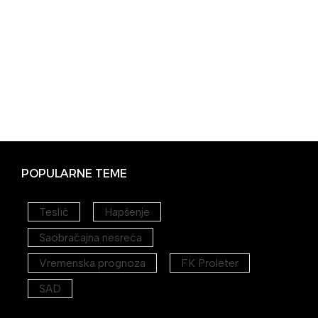
POPULARNE TEME
Teslić
Hapšenje
Saobraćajna nesreća
Vremenska prognoza
FK Proleter
SAD