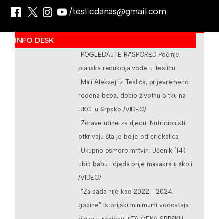
/teslicdanas@gmail.com
INFO DESK
POGLEDAJTE RASPORED Počinje
planska redukcija vode u Tesliću
Mali Aleksej iz Teslića, prijevremeno
rođena beba, dobio životnu bitku na
UKC-u Srpske /VIDEO/
Zdrave užine za djecu: Nutricionisti
otkrivaju šta je bolje od grickalica
Ukupno osmoro mrtvih: Učenik (14)
ubio babu i djeda prije masakra u školi
/VIDEO/
"Za sada nije kao 2022. i 2024.
godine" Istorijski minimumi vodostaja
rijeka u regionu, ŠTA ČEKA SRPSKU