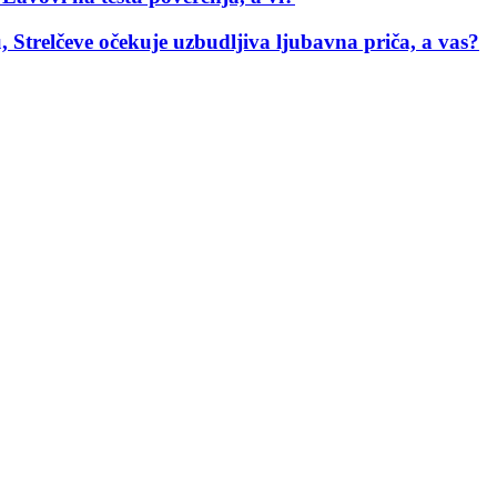
, Strelčeve očekuje uzbudljiva ljubavna priča, a vas?