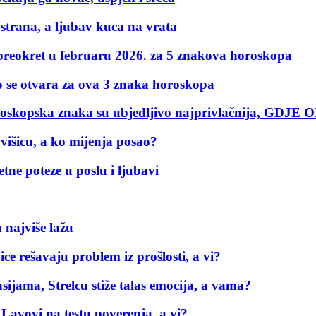
 strana, a ljubav kuca na vrata
i preokret u februaru 2026. za 5 znakova horoskopa
 otvara za ova 3 znaka horoskopa
 horoskopska znaka su ubjedljivo najprivlačnija, G
višicu, a ko mijenja posao?
ne poteze u poslu i ljubavi
 najviše lažu
ice rešavaju problem iz prošlosti, a vi?
ijama, Strelcu stiže talas emocija, a vama?
Lavovi na testu poverenja, a vi?