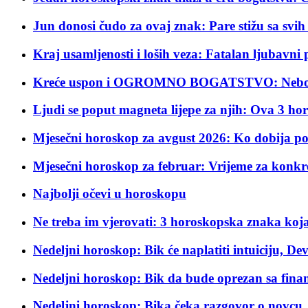
Jun donosi čudo za ovaj znak: Pare stižu sa svih
Kraj usamljenosti i loših veza: Fatalan ljubavn
Kreće uspon i OGROMNO BOGATSTVO: Nebo se
Ljudi se poput magneta lijepe za njih: Ova 3
Mjesečni horoskop za avgust 2026: Ko dobija po
Mjesečni horoskop za februar: Vrijeme za konkret
Najbolji očevi u horoskopu
Ne treba im vjerovati: 3 horoskopska znaka koja
Nedeljni horoskop: Bik će naplatiti intuiciju, Dev
Nedeljni horoskop: Bik da bude oprezan sa finans
Nedeljni horoskop: Bika čeka razgovor o novcu, 