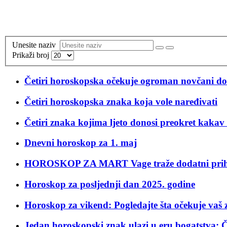
Unesite naziv
Prikaži broj
Četiri horoskopska očekuje ogroman novčani do
Četiri horoskopska znaka koja vole naređivati
Četiri znaka kojima ljeto donosi preokret kakav s
Dnevni horoskop za 1. maj
HOROSKOP ZA MART Vage traže dodatni prihod
Horoskop za posljednji dan 2025. godine
Horoskop za vikend: Pogledajte šta očekuje vaš
Jedan horoskopski znak ulazi u eru bogatstva: Č