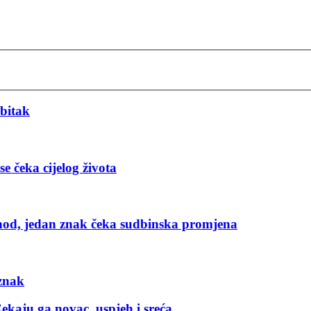
bitak
e čeka cijelog života
, jedan znak čeka sudbinska promjena
 znak
ekaju ga novac, uspjeh i sreća