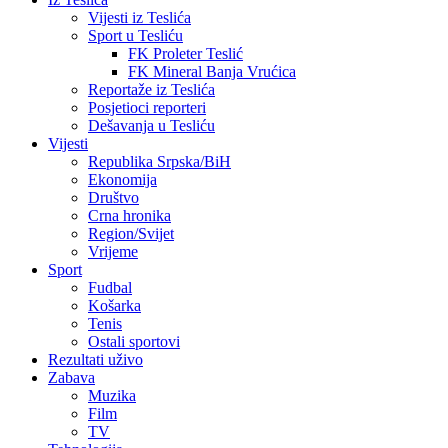
Vijesti iz Teslića
Sport u Tesliću
FK Proleter Teslić
FK Mineral Banja Vrućica
Reportaže iz Teslića
Posjetioci reporteri
Dešavanja u Tesliću
Vijesti
Republika Srpska/BiH
Ekonomija
Društvo
Crna hronika
Region/Svijet
Vrijeme
Sport
Fudbal
Košarka
Tenis
Ostali sportovi
Rezultati uživo
Zabava
Muzika
Film
TV