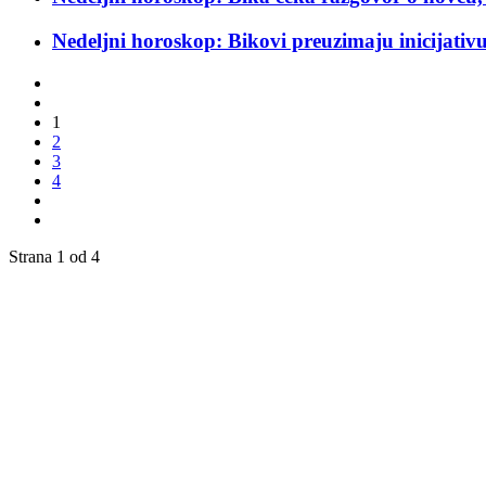
Nedeljni horoskop: Bikovi preuzimaju inicijativu
1
2
3
4
Strana 1 od 4