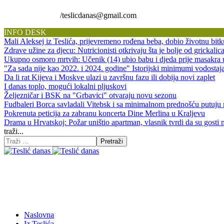
/teslicdanas@gmail.com
INFO DESK
Mali Aleksej iz Teslića, prijevremeno rođena beba, dobio životnu 
Zdrave užine za djecu: Nutricionisti otkrivaju šta je bolje od grickalic
Ukupno osmoro mrtvih: Učenik (14) ubio babu i djeda prije masakra
"Za sada nije kao 2022. i 2024. godine" Istorijski minimumi vodos
Da li rat Kijeva i Moskve ulazi u završnu fazu ili dobija novi zaplet
I danas toplo, mogući lokalni pljuskovi
Željezničar i BSK na "Grbavici" otvaraju novu sezonu
Fudbaleri Borca savladali Vitebsk i sa minimalnom prednošću putuju
Pokrenuta peticija za zabranu koncerta Dine Merlina u Kraljevu
Drama u Hrvatskoj: Požar uništio apartman, vlasnik tvrdi da su gosti 
traži...
Pretraži
Naslovna
Iz Teslića