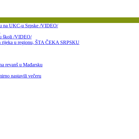
bitku na UKC-u Srpske /VIDEO/
a
 u školi /VIDEO/
taja rijeka u regionu, ŠTA ČEKA SRPSKU
 na revanš u Mađarsku
mirno nastavili večeru