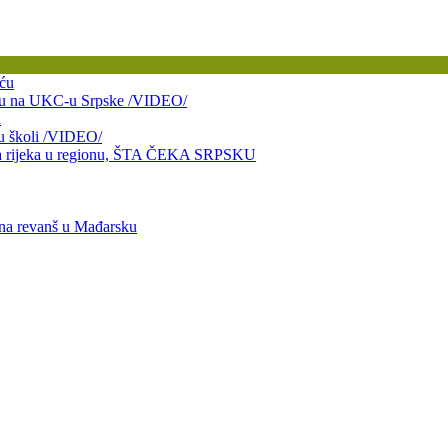
ću
bitku na UKC-u Srpske /VIDEO/
a
 u školi /VIDEO/
taja rijeka u regionu, ŠTA ČEKA SRPSKU
 na revanš u Mađarsku