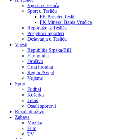
Vijesti iz Teslića
Sport u Tesliću
FK Proleter Teslić
FK Mineral Banja Vrućica
Reportaže iz Teslića
Posjetioci reporteri
Dešavanja u Tesliću
Vijesti
Republika Srpska/BiH
Ekonomija
Društvo
Crna hronika
Region/Svijet
Vrijeme
Sport
Fudbal
Košarka
Tenis
Ostali sportovi
Rezultati uživo
Zabava
Muzika
Film
TV