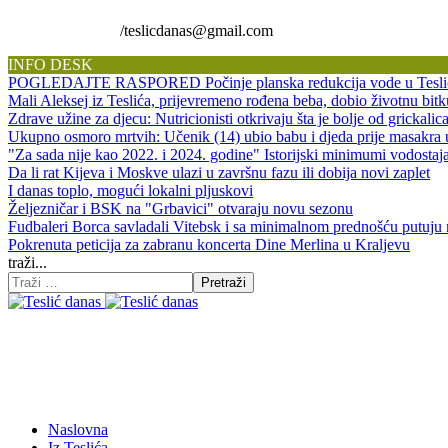
/teslicdanas@gmail.com
INFO DESK
POGLEDAJTE RASPORED Počinje planska redukcija vode u Tesli
Mali Aleksej iz Teslića, prijevremeno rođena beba, dobio životnu 
Zdrave užine za djecu: Nutricionisti otkrivaju šta je bolje od grickalic
Ukupno osmoro mrtvih: Učenik (14) ubio babu i djeda prije masakra
"Za sada nije kao 2022. i 2024. godine" Istorijski minimumi vodos
Da li rat Kijeva i Moskve ulazi u završnu fazu ili dobija novi zaplet
I danas toplo, mogući lokalni pljuskovi
Željezničar i BSK na "Grbavici" otvaraju novu sezonu
Fudbaleri Borca savladali Vitebsk i sa minimalnom prednošću putuju
Pokrenuta peticija za zabranu koncerta Dine Merlina u Kraljevu
traži...
Pretraži
Naslovna
Iz Teslića