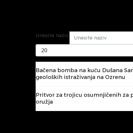
Unesite naziv
Prikaži broj
Bačena bomba na kuću Dušana Sari
geoloških istraživanja na Ozrenu
Pritvor za trojicu osumnjičenih za
oružja