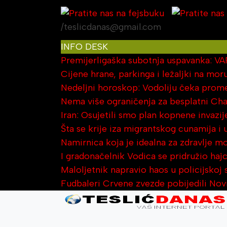
/teslicdanas@gmail.com
INFO DESK
Premijerligaška subotnja uspavanka: VA
Cijene hrane, parkinga i ležaljki na moru
Nedeljni horoskop: Vodoliju čeka prome
Nema više ograničenja za besplatni Ch
Iran: Osujetili smo plan kopnene invazi
Šta se krije iza migrantskog cunamija i
Namirnica koja je idealna za zdravlje m
I gradonačelnik Vodica se pridružio haj
Maloljetnik napravio haos u policijskoj 
Fudbaleri Crvene zvezde pobijedili Nov