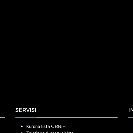
SERVISI
I
Kursna lista CBBiH