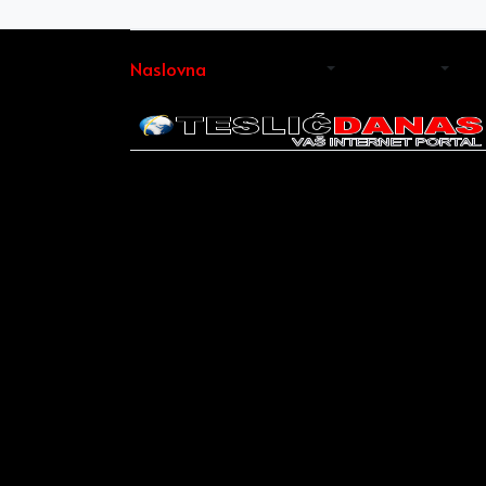
Naslovna
Iz Teslića
Vijesti