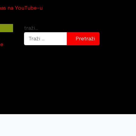
traži...
Pretraži
je