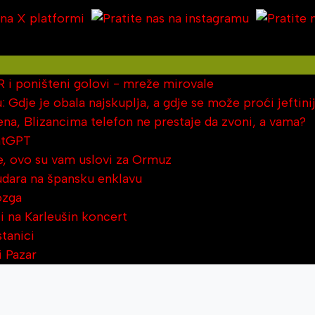
R i poništeni golovi - mreže mirovale
: Gdje je obala najskuplja, a gdje se može proći jeftini
na, Blizancima telefon ne prestaje da zvoni, a vama?
atGPT
je, ovo su vam uslovi za Ormuz
 udara na špansku enklavu
ozga
ci na Karleušin koncert
stanici
i Pazar