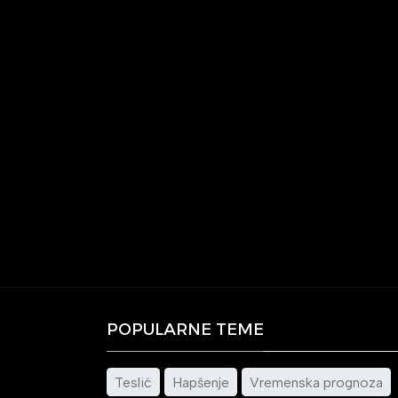
POPULARNE TEME
Teslić
Hapšenje
Vremenska prognoza