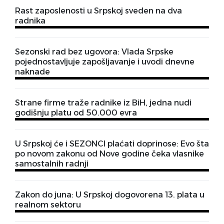
Rast zaposlenosti u Srpskoj sveden na dva
radnika
Sezonski rad bez ugovora: Vlada Srpske
pojednostavljuje zapošljavanje i uvodi dnevne
naknade
Strane firme traže radnike iz BiH, jedna nudi
godišnju platu od 50.000 evra
U Srpskoj će i SEZONCI plaćati doprinose: Evo šta
po novom zakonu od Nove godine čeka vlasnike
samostalnih radnji
Zakon do juna: U Srpskoj dogovorena 13. plata u
realnom sektoru