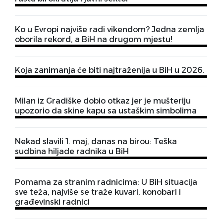
Ko u Evropi najviše radi vikendom? Jedna zemlja
oborila rekord, a BiH na drugom mjestu!
Koja zanimanja će biti najtraženija u BiH u 2026.
Milan iz Gradiške dobio otkaz jer je mušteriju
upozorio da skine kapu sa ustaškim simbolima
Nekad slavili 1. maj, danas na birou: Teška
sudbina hiljade radnika u BiH
Pomama za stranim radnicima: U BiH situacija
sve teža, najviše se traže kuvari, konobari i
građevinski radnici