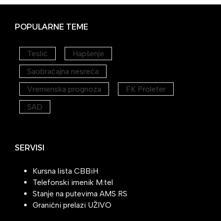
POPULARNE TEME
Teslić
Hapšenje
Saobraćajna nesreća
Vremenska prognoza
FK Proleter
SAD
SERVISI
Kursna lista CBBiH
Telefonski imenik M:tel
Stanje na putevima AMS RS
Granični prelazi UŽIVO