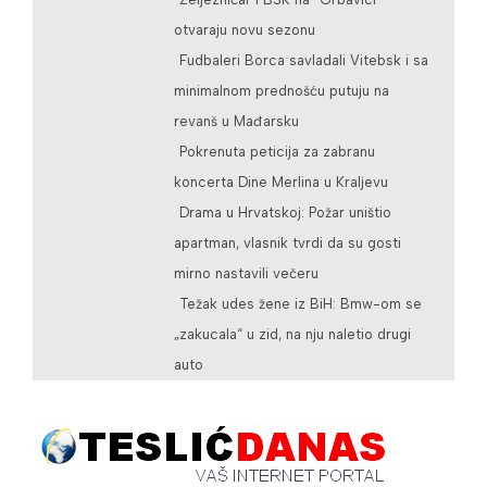
otvaraju novu sezonu
Fudbaleri Borca savladali Vitebsk i sa
minimalnom prednošću putuju na
revanš u Mađarsku
Pokrenuta peticija za zabranu
koncerta Dine Merlina u Kraljevu
Drama u Hrvatskoj: Požar uništio
apartman, vlasnik tvrdi da su gosti
mirno nastavili večeru
Težak udes žene iz BiH: Bmw-om se
„zakucala“ u zid, na nju naletio drugi
auto