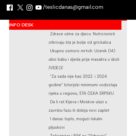
/teslicdanas@gmail.com
INFO DESK
Zdrave užine za djecu: Nutricionisti
otkrivaju šta je bolje od grickalica
Ukupno osmoro mrtvih: Učenik (14)
ubio babu i djeda prije masakra u školi
/VIDEO/
"Za sada nije kao 2022. i 2024.
godine" Istorijski minimumi vodostaja
rijeka u regionu, ŠTA ČEKA SRPSKU
Da li rat Kijeva i Moskve ulazi u
završnu fazu ili dobija novi zaplet
I danas toplo, mogući lokalni
pljuskovi
Željezničar i BSK na "Grbavici"