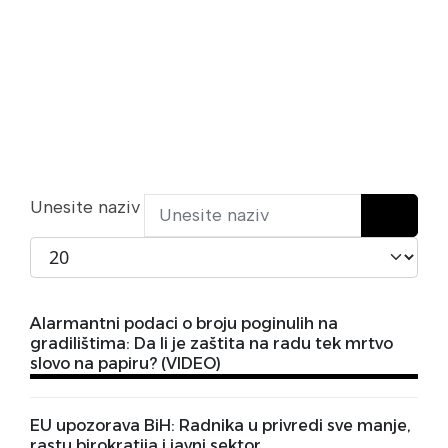
Unesite naziv
Prikaži broj
Alarmantni podaci o broju poginulih na
gradilištima: Da li je zaštita na radu tek mrtvo
slovo na papiru? (VIDEO)
EU upozorava BiH: Radnika u privredi sve manje,
rastu birokratija i javni sektor