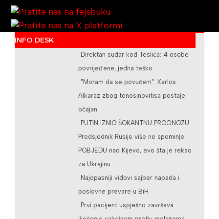
INFO DESK
Direktan sudar kod Teslića: 4 osobe
/teslicdanas@gmail.com
povrijeđene, jedna teško
"Moram da se povučem": Karlos
Alkaraz zbog tenosinovitisa postaje
očajan
PUTIN IZNIO ŠOKANTNU PROGNOZU
Predsjednik Rusije više ne spominje
POBJEDU nad Kijevo, evo šta je rekao
za Ukrajinu
Najopasniji vidovi sajber napada i
poslovne prevare u BiH
Prvi pacijent uspješno završava
liječenje vakcinom protiv melanoma