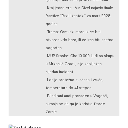
Kraj jedne ere : Vin Dizel najavio finale
franšize "Brzi i žestoki" za mart 2028.
godine
Tramp: Ormuski moreuz će biti
otvoren vrlo brzo, ili će Iran biti snažno
pogođen
MUP Srpske: Oko 10.000 ljudi na skupu
u Mrkonjić Gradu, nije zabilježen
nijedan incident
I dalje pretežno sunčano i vruće,
temperatura do 41 stepen
Blindirani audi pronađen u Vogošći,
sumnja se da ga je koristio Đorđe
Ždrale