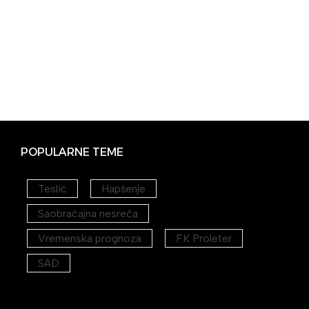
POPULARNE TEME
Teslić
Hapšenje
Saobraćajna nesreća
Vremenska prognoza
FK Proleter
SAD