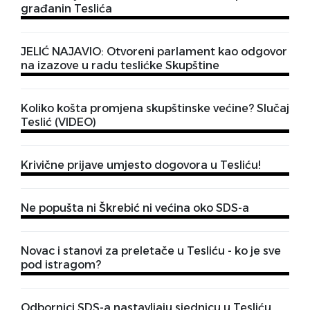
građanin Teslića
JELIĆ NAJAVIO: Otvoreni parlament kao odgovor
na izazove u radu teslićke Skupštine
Koliko košta promjena skupštinske većine? Slučaj
Teslić (VIDEO)
Krivične prijave umjesto dogovora u Tesliću!
Ne popušta ni Škrebić ni većina oko SDS-a
Novac i stanovi za preletače u Tesliću - ko je sve
pod istragom?
Odbornici SDS-a nastavljaju sjednicu u Tesliću