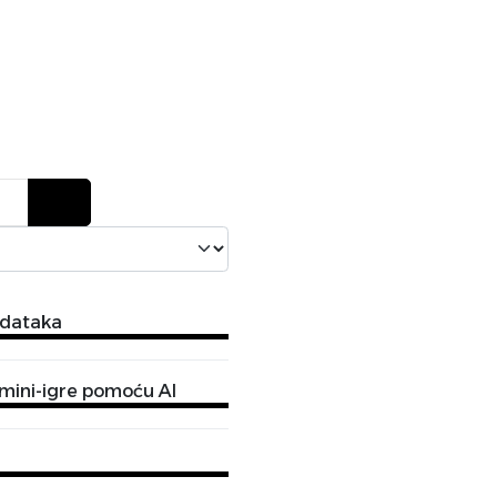
odataka
 mini-igre pomoću AI