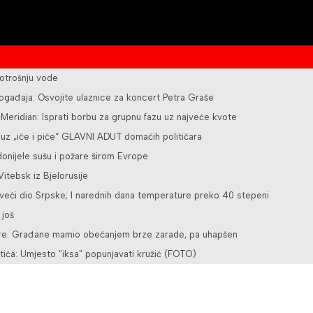
otrošnju vode
ogađaja: Osvojite ulaznice za koncert Petra Graše
z Meridian: Isprati borbu za grupnu fazu uz najveće kvote
 uz „iće i piće“ GLAVNI ADUT domaćih političara
nijele sušu i požare širom Evrope
itebsk iz Bjelorusije
veći dio Srpske; I narednih dana temperature preko 40 stepeni
 još
vare: Građane mamio obećanjem brze zarade, pa uhapšen
stića: Umjesto "iksa" popunjavati kružić (FOTO)