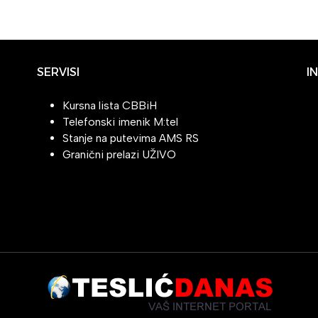
SERVISI
I
Kursna lista CBBiH
Telefonski imenik M:tel
Stanje na putevima AMS RS
Granični prelazi UŽIVO