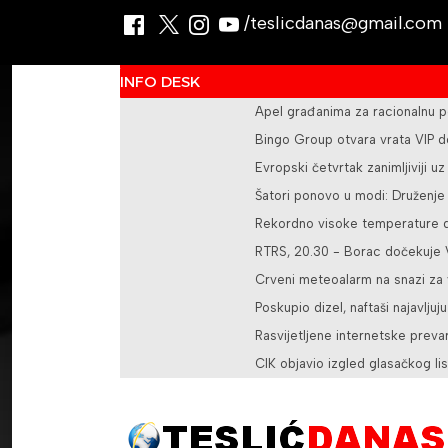
/teslicdanas@gmail.com
INFO DESK
Apel građanima za racionalnu p
Bingo Group otvara vrata VIP d
Evropski četvrtak zanimljiviji u
Šatori ponovo u modi: Druženje
Rekordno visoke temperature do
RTRS, 20.30 - Borac dočekuje V
Crveni meteoalarm na snazi za 
Poskupio dizel, naftaši najavljuju
Rasvijetljene internetske pre
CIK objavio izgled glasačkog li