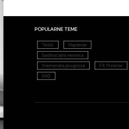
POPULARNE TEME
Teslić
Hapšenje
Saobraćajna nesreća
Vremenska prognoza
FK Proleter
SAD