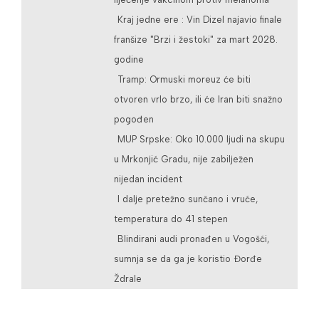
Kraj jedne ere : Vin Dizel najavio finale
franšize "Brzi i žestoki" za mart 2028.
godine
Tramp: Ormuski moreuz će biti
otvoren vrlo brzo, ili će Iran biti snažno
pogođen
MUP Srpske: Oko 10.000 ljudi na skupu
u Mrkonjić Gradu, nije zabilježen
nijedan incident
I dalje pretežno sunčano i vruće,
temperatura do 41 stepen
Blindirani audi pronađen u Vogošći,
sumnja se da ga je koristio Đorđe
Ždrale