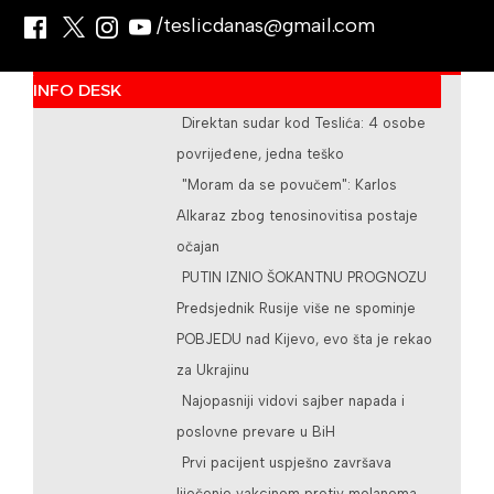
/teslicdanas@gmail.com
INFO DESK
Direktan sudar kod Teslića: 4 osobe
povrijeđene, jedna teško
"Moram da se povučem": Karlos
Alkaraz zbog tenosinovitisa postaje
očajan
PUTIN IZNIO ŠOKANTNU PROGNOZU
Predsjednik Rusije više ne spominje
POBJEDU nad Kijevo, evo šta je rekao
za Ukrajinu
Najopasniji vidovi sajber napada i
poslovne prevare u BiH
Prvi pacijent uspješno završava
liječenje vakcinom protiv melanoma