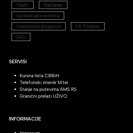
Teslić
Hapšenje
Saobraćajna nesreća
Vremenska prognoza
FK Proleter
SAD
SERVISI
Kursna lista CBBiH
Telefonski imenik M:tel
Stanje na putevima AMS RS
Granični prelazi UŽIVO
INFORMACIJE
Impresum