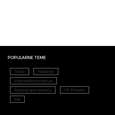
POPULARNE TEME
Teslić
Hapšenje
Vremenska prognoza
Saobraćajna nesreća
FK Proleter
Iran