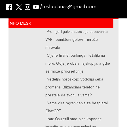
/teslicdanas@gmail.com
INFO DESK
Premijerligaška subotnja uspavanka:
VAR i poništeni golovi - mreže
mirovale
Cijene hrane, parkinga i ležaljki na
moru: Gdje je obala najskuplja, a gdje
se može proći jeftinije
Nedeljni horoskop: Vodoliju čeka
promena, Blizancima telefon ne
prestaje da zvoni, a vama?
Nema više ograničenja za besplatni
ChatGPT
Iran: Osujetili smo plan kopnene
invazije, ovo su vam uslovi za