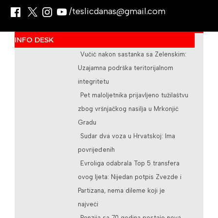
/teslicdanas@gmail.com
INFO DESK
Vučić nakon sastanka sa Zelenskim:
Uzajamna podrška teritorijalnom
integritetu
Pet maloljetnika prijavljeno tužilaštvu
zbog vršnjačkog nasilja u Mrkonjić
Gradu
Sudar dva voza u Hrvatskoj: Ima
povrijeđenih
Evroliga odabrala Top 5 transfera
ovog ljeta: Nijedan potpis Zvezde i
Partizana, nema dileme koji je
najveći
Penzija sa 70 godina postaje nova