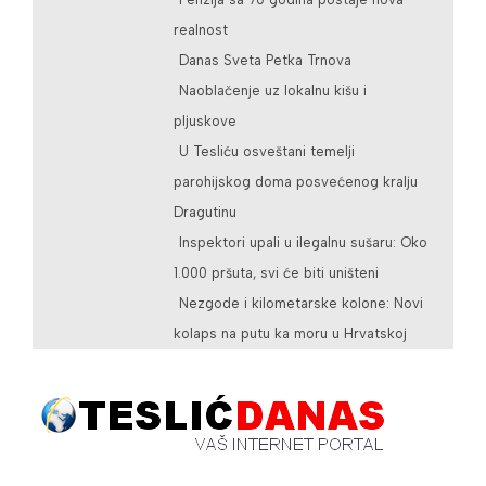
realnost
Danas Sveta Petka Trnova
Naoblačenje uz lokalnu kišu i
pljuskove
U Tesliću osveštani temelji
parohijskog doma posvećenog kralju
Dragutinu
Inspektori upali u ilegalnu sušaru: Oko
1.000 pršuta, svi će biti uništeni
Nezgode i kilometarske kolone: Novi
kolaps na putu ka moru u Hrvatskoj