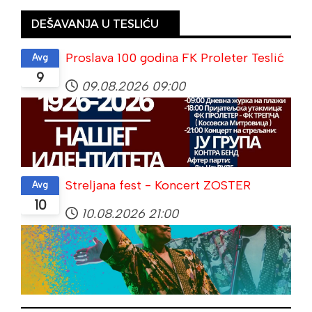
DEŠAVANJA U TESLIĆU
Proslava 100 godina FK Proleter Teslić
Avg
9
09.08.2026
09:00
Streljana fest - Koncert ZOSTER
Avg
10
10.08.2026
21:00