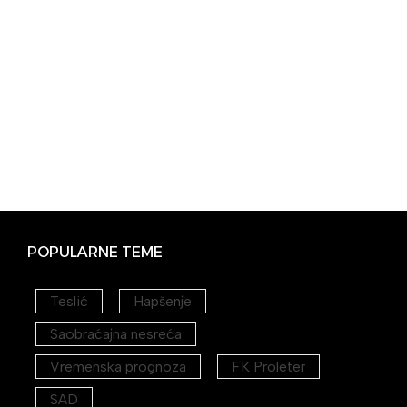
POPULARNE TEME
Teslić
Hapšenje
Saobraćajna nesreća
Vremenska prognoza
FK Proleter
SAD