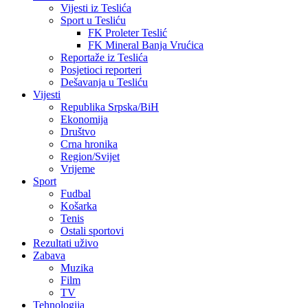
Vijesti iz Teslića
Sport u Tesliću
FK Proleter Teslić
FK Mineral Banja Vrućica
Reportaže iz Teslića
Posjetioci reporteri
Dešavanja u Tesliću
Vijesti
Republika Srpska/BiH
Ekonomija
Društvo
Crna hronika
Region/Svijet
Vrijeme
Sport
Fudbal
Košarka
Tenis
Ostali sportovi
Rezultati uživo
Zabava
Muzika
Film
TV
Tehnologija