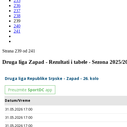
235
236
237
238
239
240
241
Strana 239 od 241
Druga liga Zapad - Rezultati i tabele - Sezona 2025/2