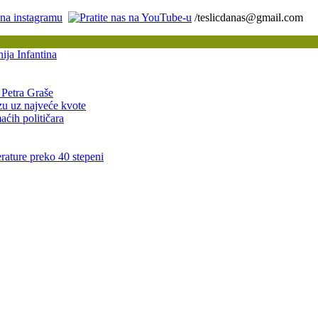
/teslicdanas@gmail.com
ija Infantina
 Petra Graše
azu uz najveće kvote
ćih političara
rature preko 40 stepeni