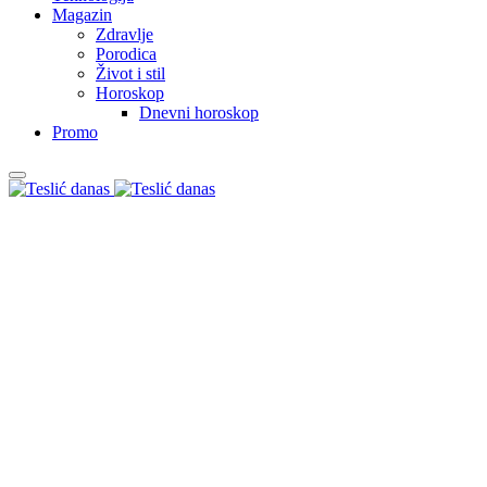
Magazin
Zdravlje
Porodica
Život i stil
Horoskop
Dnevni horoskop
Promo