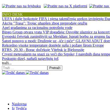
INFO DESK
UEFA i dalje bojkotuje FIFA i njena takmičenja uprkos izvinjenju Đan
Akcija "Trasa": Trojac uhapšen zbog preprodaje oružja
Apel građanima za racionalnu potrošnju vode
Bingo Group otvara vrata VIP događaja: Osvojite ulaznice za koncert
Evropski četvrtak zanimljiviji uz Meridian: Isprati borbu za grupnu f
Šatori ponovo u modi: Druženje uz „iće i piće“ GLAVNI ADUT doma
Rekordno visoke temperature donijele sušu i požare širom Evrope
RTRS, 20.30 - Borac dočekuje Vitebsk iz Bjelorusije
Crveni meteoalarm na snazi za veći dio Srpske; I narednih dana tempe
Poskupio dizel, naftaši najavljuju još
traži...
Pretraži
Naslovna
Iz Teslića