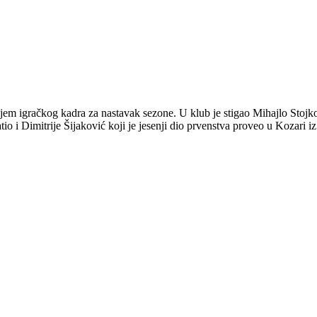
njem igračkog kadra za nastavak sezone. U klub je stigao Mihajlo Stojkov
tio i Dimitrije Šijaković koji je jesenji dio prvenstva proveo u Kozari i