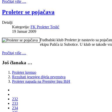
Pročitaj više …
Proleter se pojačava
Detalji
Kategorija:
FK Proleter Teslić
19 Januar 2009
Fudbalski klub Proleter je nastavio sa pojača
ekipu Palića iz Subotice. U klub se takođe vra
Pročitaj više …
Još članaka …
Proleter krenuo
Rezultati jesenjeg dijela prvenstva
Proleter napada na Premijer ligu BiH
232
233
234