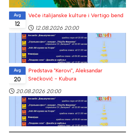
Veče italijanske kulture i Vertigo bend
Avg
12
12.08.2026
20:00
Predstava "Kerovi", Aleksandar
Avg
Srećković - Kubura
20
20.08.2026
20:00