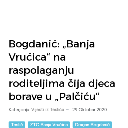
Bogdanić: „Banja
Vrućica“ na
raspolaganju
roditeljima čija djeca
borave u „Palčiću“
Kategorija:
Vijesti iz Teslića
29 Oktobar 2020
Teslić
ZTC Banja Vrućica
Dragan Bogdanić