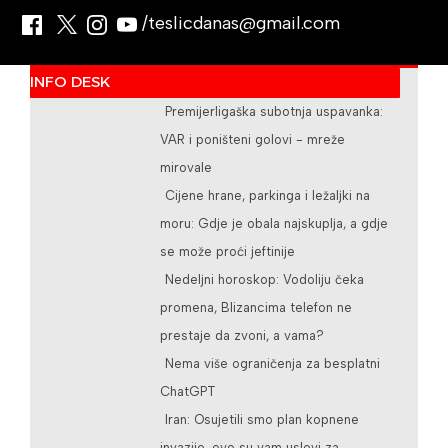
/teslicdanas@gmail.com
INFO DESK
Premijerligaška subotnja uspavanka:
VAR i poništeni golovi - mreže
mirovale
Cijene hrane, parkinga i ležaljki na
moru: Gdje je obala najskuplja, a gdje
se može proći jeftinije
Nedeljni horoskop: Vodoliju čeka
promena, Blizancima telefon ne
prestaje da zvoni, a vama?
Nema više ograničenja za besplatni
ChatGPT
Iran: Osujetili smo plan kopnene
invazije, ovo su vam uslovi za