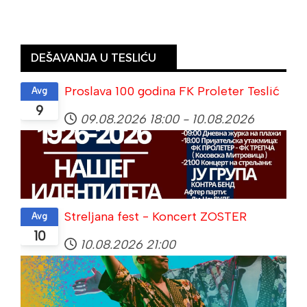
DEŠAVANJA U TESLIĆU
Proslava 100 godina FK Proleter Teslić
Avg
9
09.08.2026
18:00
-
10.08.2026
Streljana fest - Koncert ZOSTER
Avg
10
10.08.2026
21:00