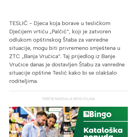
TESLIĆ - Djeca koja borave u teslićkom
Dječijem vrtiću „Palčić“, koji je zatvoren
odlukom opštinskog Štaba za vanredne
situacije, mogu biti privremeno smještena u
ZTC „Banja Vrućica“. Taj prijedlog iz Banje
Vrućice danas je dostavljen Štabu za vanredne
situacije opštine Teslić kako bi se olakšalo
roditeljima.
TEKST SE NASTAVLJA ISPOD OGLASA