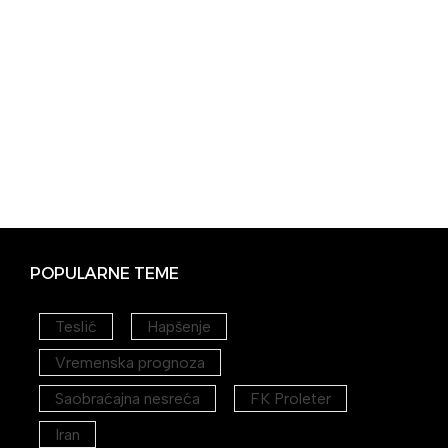
POPULARNE TEME
Teslić
Hapšenje
Vremenska prognoza
Saobraćajna nesreća
FK Proleter
Iran