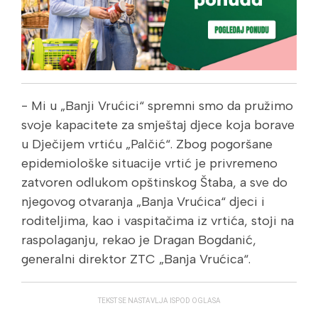
- Mi u „Banji Vrućici“ spremni smo da pružimo
svoje kapacitete za smještaj djece koja borave
u Dječijem vrtiću „Palčić“. Zbog pogoršane
epidemiološke situacije vrtić je privremeno
zatvoren odlukom opštinskog Štaba, a sve do
njegovog otvaranja „Banja Vrućica“ djeci i
roditeljima, kao i vaspitačima iz vrtića, stoji na
raspolaganju, rekao je Dragan Bogdanić,
generalni direktor ZTC „Banja Vrućica“.
TEKST SE NASTAVLJA ISPOD OGLASA