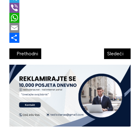
Telegram
Viber
WhatsApp
Email
Share
Prethodni
Sledeći