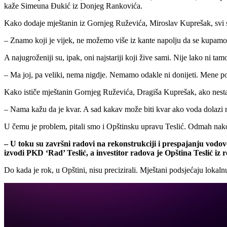
kaže Simeuna Đukić iz Donjeg Rankovića.
Kako dodaje mještanin iz Gornjeg Ruževića, Miroslav Kuprešak, svi 
– Znamo koji je vijek, ne možemo više iz kante napolju da se kupamo 
A najugroženiji su, ipak, oni najstariji koji žive sami. Nije lako ni ta
– Ma joj, pa veliki, nema nigdje. Nemamo odakle ni donijeti. Mene p
Kako ističe mještanin Gornjeg Ruževića, Dragiša Kuprešak, ako nestan
– Nama kažu da je kvar. A sad kakav može biti kvar ako voda dolazi na
U čemu je problem, pitali smo i Opštinsku upravu Teslić. Odmah nako
– U toku su završni radovi na rekonstrukciji i prespajanju vo
izvodi PKD ‘Rad’ Teslić, a investitor radova je Opština Teslić iz
Do kada je rok, u Opštini, nisu precizirali. Mještani podsjećaju lokaln