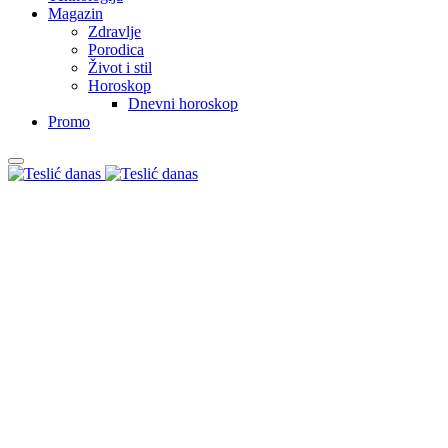
Magazin
Zdravlje
Porodica
Život i stil
Horoskop
Dnevni horoskop
Promo