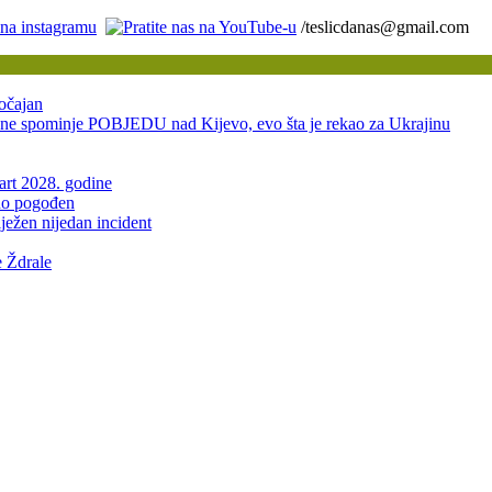
/teslicdanas@gmail.com
očajan
ominje POBJEDU nad Kijevo, evo šta je rekao za Ukrajinu
mart 2028. godine
žno pogođen
ježen nijedan incident
e Ždrale