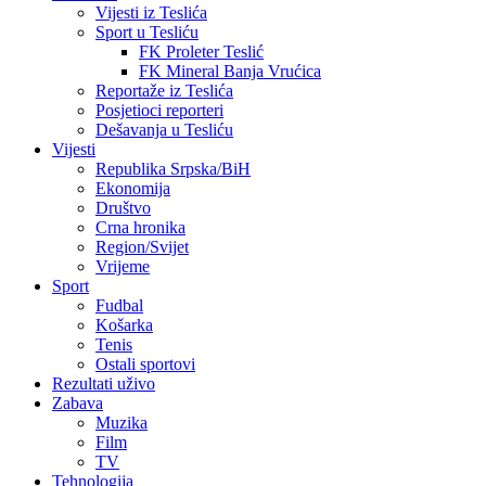
Vijesti iz Teslića
Sport u Tesliću
FK Proleter Teslić
FK Mineral Banja Vrućica
Reportaže iz Teslića
Posjetioci reporteri
Dešavanja u Tesliću
Vijesti
Republika Srpska/BiH
Ekonomija
Društvo
Crna hronika
Region/Svijet
Vrijeme
Sport
Fudbal
Košarka
Tenis
Ostali sportovi
Rezultati uživo
Zabava
Muzika
Film
TV
Tehnologija