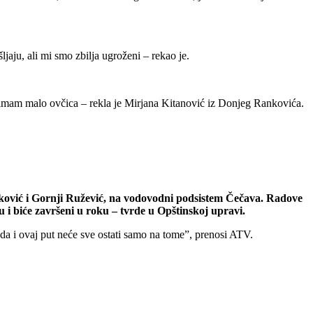
aju, ali mi smo zbilja ugroženi – rekao je.
, imam malo ovčica – rekla je Mirjana Kitanović iz Donjeg Rankovića.
ković i Gornji Ružević, na vodovodni podsistem Čečava. Radove
u i biće završeni u roku – tvrde u Opštinskoj upravi.
e da i ovaj put neće sve ostati samo na tome”, prenosi ATV.