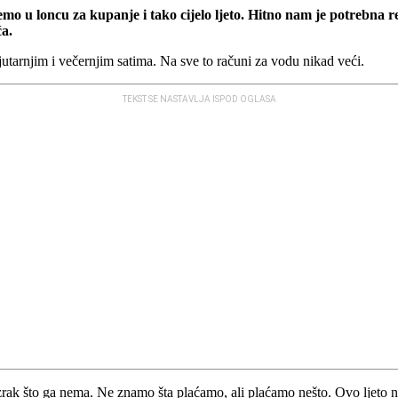
jemo u loncu za kupanje i tako cijelo ljeto. Hitno nam je potrebn
ća.
utarnjim i večernjim satima. Na sve to računi za vodu nikad veći.
TEKST SE NASTAVLJA ISPOD OGLASA
 zrak što ga nema. Ne znamo šta plaćamo, ali plaćamo nešto. Ovo ljeto