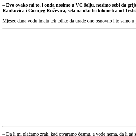
– Еvo ovako mi to, i onda nosimo u VC šolju, nosimo sebi da gri
Rankovića i Gornjeg Ruževića, sela na oko tri kilometra od Tesli
Mjesec dana vodu imaju tek toliko da urade ono osnovno i to samo u j
– Da li mi plaćamo zrak, kad otvaramo česmu, a vode nema, da li taj