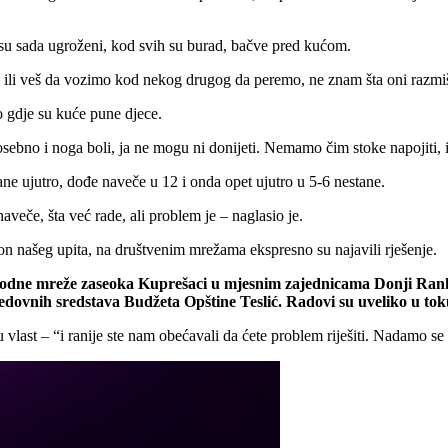
su sada ugroženi, kod svih su burad, bačve pred kućom.
ili veš da vozimo kod nekog drugog da peremo, ne znam šta oni razmišlj
mo gdje su kuće pune djece.
osebno i noga boli, ja ne mogu ni donijeti. Nemamo čim stoke napojiti
e ujutro, dođe naveče u 12 i onda opet ujutro u 5-6 nestane.
veče, šta već rade, ali problem je – naglasio je.
n našeg upita, na društvenim mrežama ekspresno su najavili rješenje.
dovodne mreže zaseoka Kuprešaci u mjesnim zajednicama Donji Ran
 redovnih sredstava Budžeta Opštine Teslić. Radovi su uveliko u tok
u vlast – “i ranije ste nam obećavali da ćete problem riješiti. Nadamo s