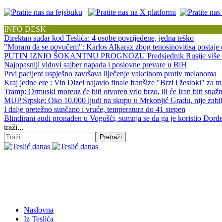
INFO DESK
Direktan sudar kod Teslića: 4 osobe povrijeđene, jedna teško
"Moram da se povučem": Karlos Alkaraz zbog tenosinovitisa postaje 
PUTIN IZNIO ŠOKANTNU PROGNOZU Predsjednik Rusije više ne sp
Najopasniji vidovi sajber napada i poslovne prevare u BiH
Prvi pacijent uspješno završava liječenje vakcinom protiv melanoma
Kraj jedne ere : Vin Dizel najavio finale franšize "Brzi i žestoki" za 
Tramp: Ormuski moreuz će biti otvoren vrlo brzo, ili će Iran biti sna
MUP Srpske: Oko 10.000 ljudi na skupu u Mrkonjić Gradu, nije zabil
I dalje pretežno sunčano i vruće, temperatura do 41 stepen
Blindirani audi pronađen u Vogošći, sumnja se da ga je koristio Đorđ
traži...
Pretraži
Naslovna
Iz Teslića