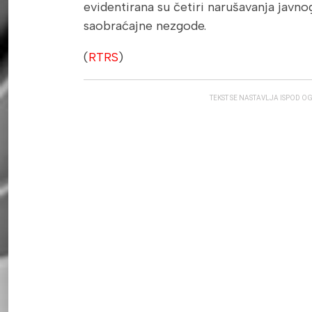
evidentirana su četiri narušavanja javnog
saobraćajne nezgode.
(
RTRS
)
TEKST SE NASTAVLJA ISPOD O