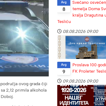
Svečano osvećen
Avg
temelja Doma Sv
8
kralja Dragutina 
Tesliću
08.08.2026
09:00
Proslava 100 god
Avg
FK Proleter Tesli
9
09.08.2026
09:00
područja ovog grada čiji
m sa 2,12 primila alkohola
e Doboj.