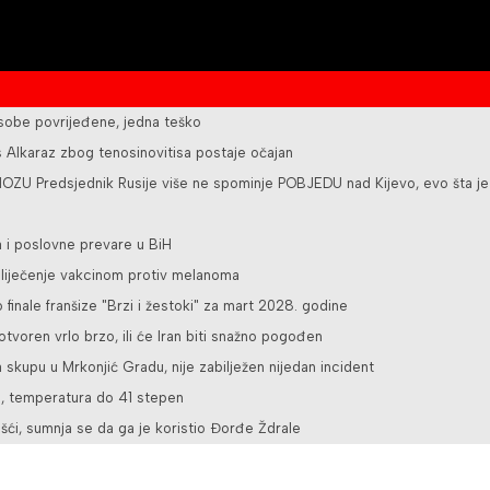
osobe povrijeđene, jedna teško
Alkaraz zbog tenosinovitisa postaje očajan
U Predsjednik Rusije više ne spominje POBJEDU nad Kijevo, evo šta je
a i poslovne prevare u BiH
a liječenje vakcinom protiv melanoma
o finale franšize "Brzi i žestoki" za mart 2028. godine
tvoren vrlo brzo, ili će Iran biti snažno pogođen
 skupu u Mrkonjić Gradu, nije zabilježen nijedan incident
e, temperatura do 41 stepen
šći, sumnja se da ga je koristio Đorđe Ždrale