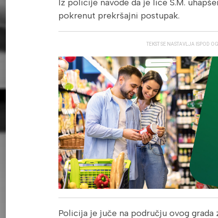
Iz policije navode da je lice S.M. uhapše
pokrenut prekršajni postupak.
TEKST SE NASTAVLJA ISPOD O
Policija je juče na području ovog grada 