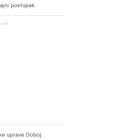
šajni postupak.
GLASA
ske uprave Doboj