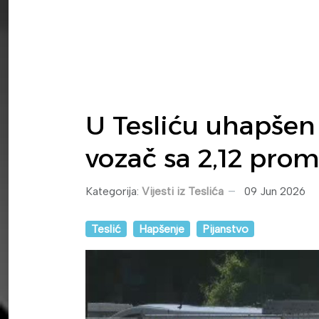
U Tesliću uhapšen 
vozač sa 2,12 prom
Kategorija:
Vijesti iz Teslića
09 Jun 2026
Teslić
Hapšenje
Pijanstvo