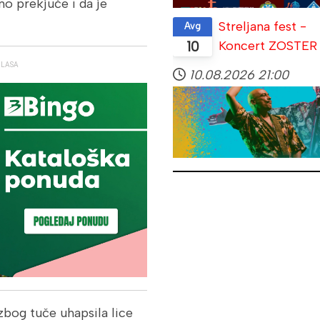
no prekjuče i da je
Streljana fest -
Avg
Koncert ZOSTER
10
GLASA
10.08.2026
21:00
zbog tuče uhapsila lice