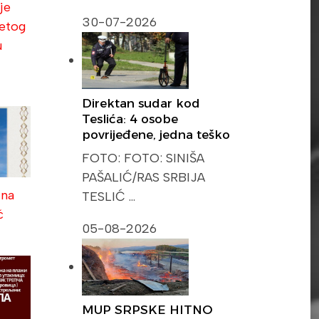
je
30-07-2026
etog
u
Direktan sudar kod
Teslića: 4 osobe
povrijeđene, jedna teško
FOTO: FOTO: SINIŠA
PAŠALIĆ/RAS SRBIJA
ina
TESLIĆ …
ć
05-08-2026
MUP SRPSKE HITNO