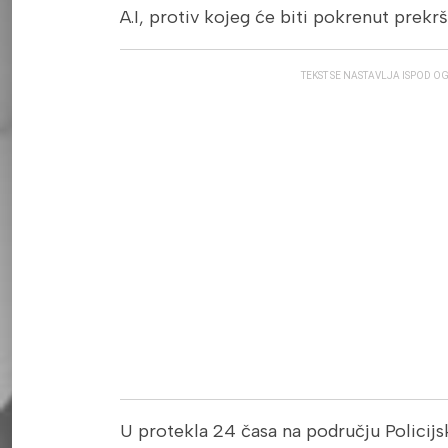
A.I, protiv kojeg će biti pokrenut prekr
TEKST SE NASTAVLJA ISPOD O
U protekla 24 časa na području Policij