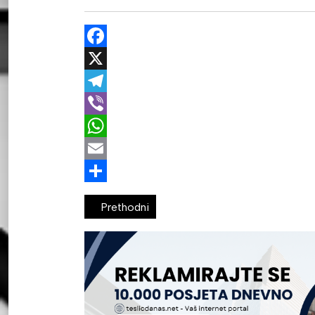
Facebook
X
Telegram
Viber
WhatsApp
Email
Share
Prethodni