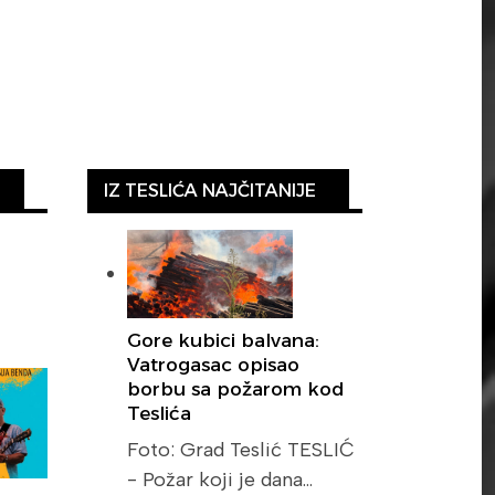
IZ TESLIĆA NAJČITANIJE
Gore kubici balvana:
Vatrogasac opisao
borbu sa požarom kod
Teslića
Foto: Grad Teslić TESLIĆ
- Požar koji je dana…