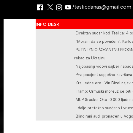
/teslicdanas@gmail.com
INFO DESK
Direktan sudar kod Teslića: 4 
"Moram da se povučem": Karlos 
PUTIN IZNIO ŠOKANTNU PROGNOZ
rekao za Ukrajinu
Najopasniji vidovi sajber napad
Prvi pacijent uspješno završav
Kraj jedne ere : Vin Dizel najavi
Tramp: Ormuski moreuz će biti o
MUP Srpske: Oko 10.000 ljudi na
I dalje pretežno sunčano i vruć
Blindirani audi pronađen u Vogo