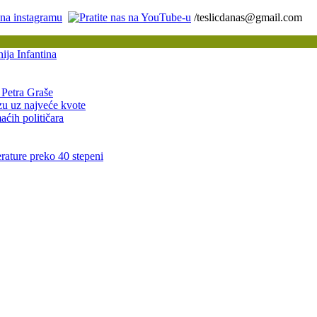
/teslicdanas@gmail.com
ija Infantina
 Petra Graše
azu uz najveće kvote
ćih političara
rature preko 40 stepeni