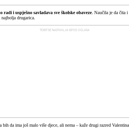
o radi i uspješno savladava sve školske obaveze
. Naučila je da čita 
i najbolja drugarica.
TEKST SE NASTAVLJA ISPOD OGLASA
la bih da ima još malo više djece, ali nema – kaže drugi razred Valenti