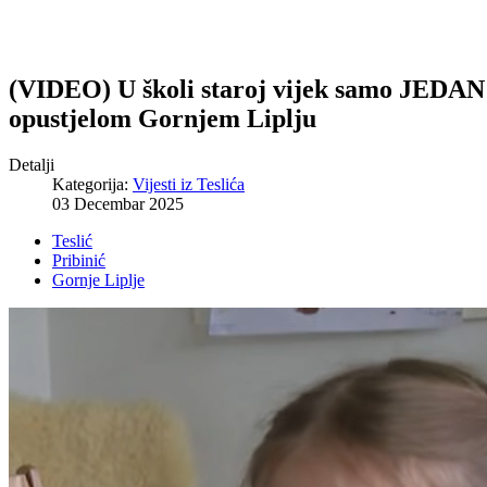
(VIDEO) U školi staroj vijek samo JEDAN U
opustjelom Gornjem Liplju
Detalji
Kategorija:
Vijesti iz Teslića
03 Decembar 2025
Teslić
Pribinić
Gornje Liplje