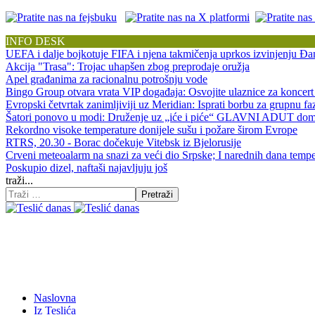
INFO DESK
UEFA i dalje bojkotuje FIFA i njena takmičenja uprkos izvinjenju Đan
Akcija "Trasa": Trojac uhapšen zbog preprodaje oružja
Apel građanima za racionalnu potrošnju vode
Bingo Group otvara vrata VIP događaja: Osvojite ulaznice za koncert
Evropski četvrtak zanimljiviji uz Meridian: Isprati borbu za grupnu f
Šatori ponovo u modi: Druženje uz „iće i piće“ GLAVNI ADUT doma
Rekordno visoke temperature donijele sušu i požare širom Evrope
RTRS, 20.30 - Borac dočekuje Vitebsk iz Bjelorusije
Crveni meteoalarm na snazi za veći dio Srpske; I narednih dana tempe
Poskupio dizel, naftaši najavljuju još
traži...
Pretraži
Naslovna
Iz Teslića