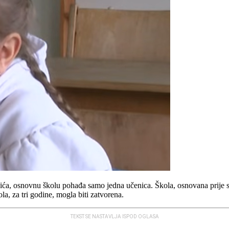
ća, osnovnu školu pohađa samo jedna učenica. Škola, osnovana prije st
a, za tri godine, mogla biti zatvorena.
TEKST SE NASTAVLJA ISPOD OGLASA