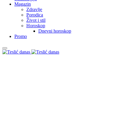
Magazin
Zdravlje
Porodica
Život i stil
Horoskop
Dnevni horoskop
Promo