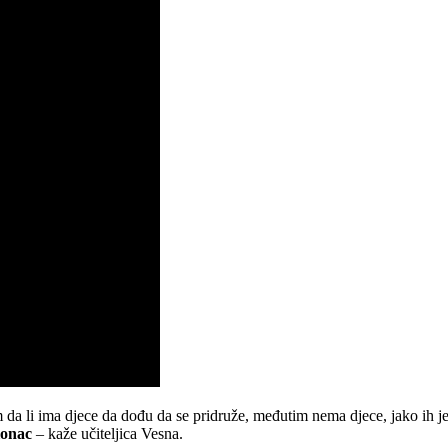
da li ima djece da dođu da se pridruže, međutim nema djece, jako ih j
lonac
– kaže učiteljica Vesna.