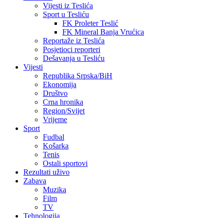
Vijesti iz Teslića
Sport u Tesliću
FK Proleter Teslić
FK Mineral Banja Vrućica
Reportaže iz Teslića
Posjetioci reporteri
Dešavanja u Tesliću
Vijesti
Republika Srpska/BiH
Ekonomija
Društvo
Crna hronika
Region/Svijet
Vrijeme
Sport
Fudbal
Košarka
Tenis
Ostali sportovi
Rezultati uživo
Zabava
Muzika
Film
TV
Tehnologija