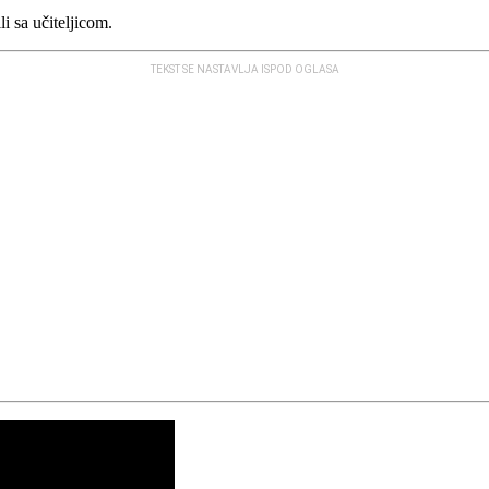
li sa učiteljicom.
TEKST SE NASTAVLJA ISPOD OGLASA