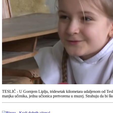
TESLIĆ - U Gornjem Liplju, tridesetak kilometara udaljenom od Tesli
manjka učenika, jedna učionica pretvorena u muzej. Strahuju da bi škol