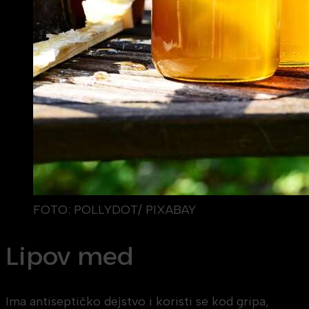
FOTO: POLLYDOT/ PIXABAY
Lipov med
Ima antiseptičko dejstvo i koristi se kod gripa,