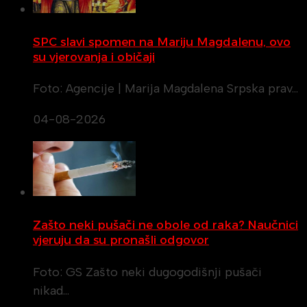
SPC slavi spomen na Mariju Magdalenu, ovo
su vjerovanja i običaji
Foto: Agencije | Marija Magdalena Srpska prav…
04-08-2026
Zašto neki pušači ne obole od raka? Naučnici
vjeruju da su pronašli odgovor
Foto: GS Zašto neki dugogodišnji pušači
nikad…