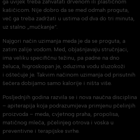
ga uvijek treba zahvatati drvenom ili plastičnom
kašičicom. Nije dobro da se med odmah proguta,
već ga treba zadržati u ustima od dva do tri minuta,
uz stalno „mućkanje“.
Najgori način uzimanja meda je da se proguta, a
zatim zalije vodom. Med, objašnjavaju stručnjaci,
ima veliku specifičnu težinu, pa padne na dno
želuca, higroskopan je, oduzima vodu sluzokoži
i oštećuje je. Takvim načinom uzimanja od prisutnih
šećera dobijamo samo kalorije i ništa više.
Posljednjih godina razvila se i nova naučna disciplina
– apiterapija koja podrazumijeva primjenu pčelinjih
proizvoda – meda, cvjetnog praha, propolisa,
matičnog mleča, pčelinjeg otrova i voska u
preventivne i terapijske svrhe.