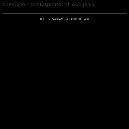
pomogne i kod respiratornih oboljenja.
TEKST SE NASTAVLJA ISPOD OGLASA