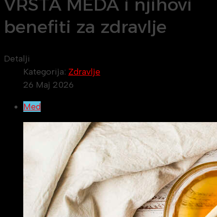
VRSTA MEDA i njihovi
benefiti za zdravlje
Detalji
Kategorija:
Zdravlje
26 Maj 2026
Med