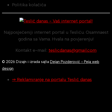
Politika kolačića
Najposjećeniji internet portal u Tesliću. Osamnaest
godina sa Vama. Hvala na povjerenju!
Kontakt e-mail:
teslicdanas@gmail.com
© 2026 Dizajn i izrada sajta
Dejan Pozderović - Peja web
design
⇒ Reklamiranje na portalu Teslić danas