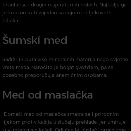
bronhitisa i drugih respiratornih bolesti. Najbolje ga
je konzumirati zajedno sa čajem od ljekovitih
biljaka.
Šumski med
Sadrži 13 puta više mineralnih materija nego cvjetne
vrste meda. Naročito je bogat gvožđem, pa se
posebno preporučuje anemičnim osobama.
Med od maslačka
Domaći med od maslačka smatra se i prirodnim
lijekom protiv kašlja u slučaju prehlade, jer umiruje
suv, intenzivan kašalj. Odličan je „čistač“ organizma