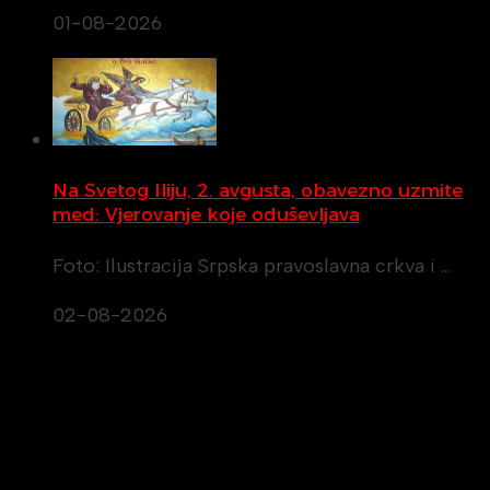
01-08-2026
Na Svetog Iliju, 2. avgusta, obavezno uzmite
med: Vjerovanje koje oduševljava
Foto: Ilustracija Srpska pravoslavna crkva i …
02-08-2026