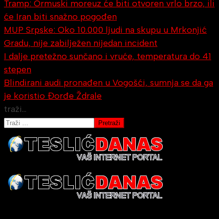
Tramp: Ormuski moreuz će biti otvoren vrlo brzo, ili
će Iran biti snažno pogođen
MUP Srpske: Oko 10.000 ljudi na skupu u Mrkonjić
Gradu, nije zabilježen nijedan incident
I dalje pretežno sunčano i vruće, temperatura do 41
stepen
Blindirani audi pronađen u Vogošći, sumnja se da ga
je koristio Đorđe Ždrale
traži...
Pretraži