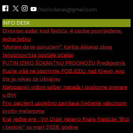
/teslicdanas@gmail.com
INFO DESK
Direktan sudar kod Teslića: 4 osobe povrijeđene,
jedna teško
"Moram da se povučem": Karlos Alkaraz zbog
tenosinovitisa postaje očajan
PUTIN IZNIO ŠOKANTNU PROGNOZU Predsjednik
Rusije više ne spominje POBJEDU nad Kijevo, evo
šta je rekao za Ukrajinu
Najopasniji vidovi sajber napada i poslovne prevare
u BiH
Prvi pacijent uspješno završava liječenje vakcinom
protiv melanoma
Kraj jedne ere : Vin Dizel najavio finale franšize "Brzi
i žestoki" za mart 2028. godine