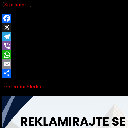
(
Srpskainfo
)
Facebook
X
Telegram
Viber
WhatsApp
Email
Share
Prethodni
Sledeći