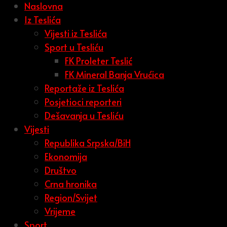
Naslovna
Iz Teslića
Vijesti iz Teslića
Sport u Tesliću
FK Proleter Teslić
FK Mineral Banja Vrućica
Reportaže iz Teslića
Posjetioci reporteri
Dešavanja u Tesliću
Vijesti
Republika Srpska/BiH
Ekonomija
Društvo
Crna hronika
Region/Svijet
Vrijeme
Sport