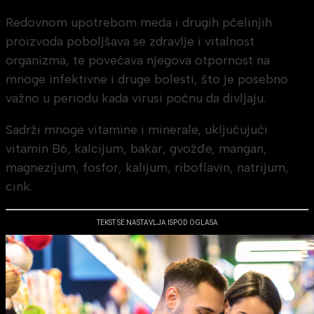
Redovnom upotrebom meda i drugih pčelinjih
proizvoda poboljšava se zdravlje i vitalnost
organizma, te povećava njegova otpornost na
mnoge infektivne i druge bolesti, što je posebno
važno u periodu kada virusi počnu da divljaju.
Sadrži mnoge vitamine i minerale, uključujući
vitamin B6, kalcijum, bakar, gvožđe, mangan,
magnezijum, fosfor, kalijum, riboflavin, natrijum,
cink.
TEKST SE NASTAVLJA ISPOD OGLASA