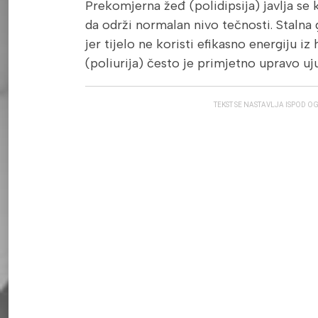
Prekomjerna žeđ (polidipsija) javlja s
da održi normalan nivo tečnosti. Stalna g
jer tijelo ne koristi efikasno energiju i
(poliurija) često je primjetno upravo uju
TEKST SE NASTAVLJA ISPOD O