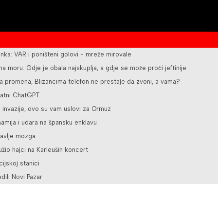
nka: VAR i poništeni golovi - mreže mirovale
 na moru: Gdje je obala najskuplja, a gdje se može proći jeftinije
ka promena, Blizancima telefon ne prestaje da zvoni, a vama?
latni ChatGPT
e invazije, ovo su vam uslovi za Ormuz
namija i udara na špansku enklavu
ravlje mozga
užio hajci na Karleušin koncert
ijskoj stanici
ili Novi Pazar