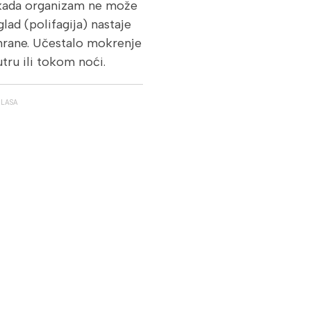
e kada organizam ne može
lad (polifagija) nastaje
z hrane. Učestalo mokrenje
tru ili tokom noći.
GLASA