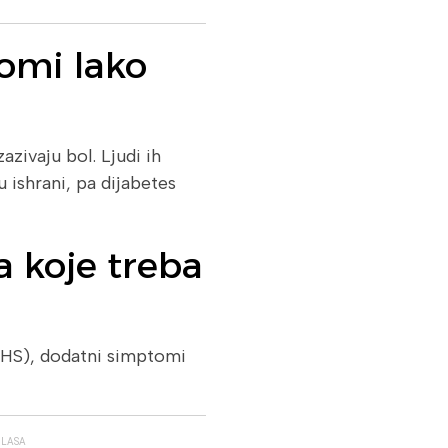
tomi lako
azivaju bol. Ljudi ih
 ishrani, pa dijabetes
a koje treba
NHS), dodatni simptomi
GLASA