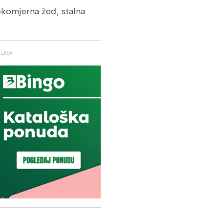
ekomjerna žeđ, stalna
GLASA