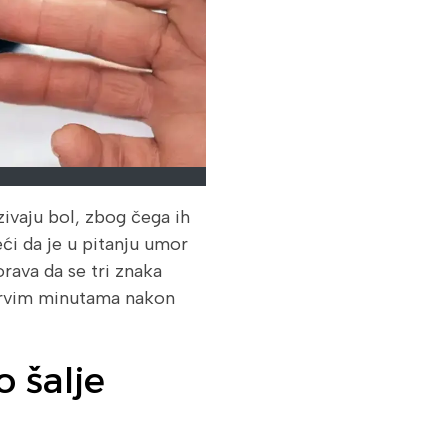
zivaju bol, zbog čega ih
ći da je u pitanju umor
rava da se tri znaka
 prvim minutama nakon
o šalje