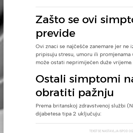
Zašto se ovi simp
previde
Ovi znaci se najčešće zanemare jer ne iz
pripisuju stresu, umoru ili promjenama u
može ostati neprimijećen duže vrijeme.
Ostali simptomi n
obratiti pažnju
Prema britanskoj zdravstvenoj službi (
dijabetesa tipa 2 uključuju:
TEKST SE NASTAVLJA ISPOD O