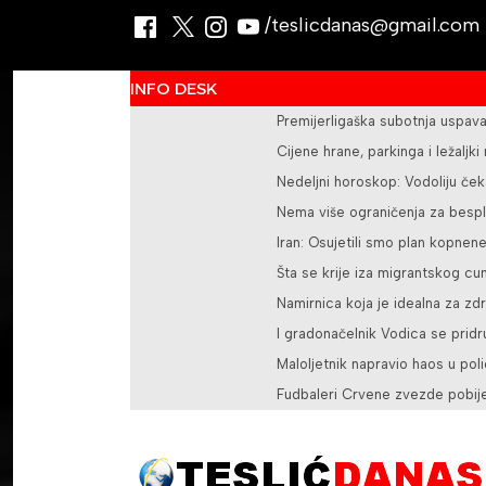
/teslicdanas@gmail.com
INFO DESK
Premijerligaška subotnja uspava
Cijene hrane, parkinga i ležaljki
Nedeljni horoskop: Vodoliju če
Nema više ograničenja za besp
Iran: Osujetili smo plan kopnen
Šta se krije iza migrantskog cu
Namirnica koja je idealna za zd
I gradonačelnik Vodica se pridr
Maloljetnik napravio haos u polic
Fudbaleri Crvene zvezde pobijed