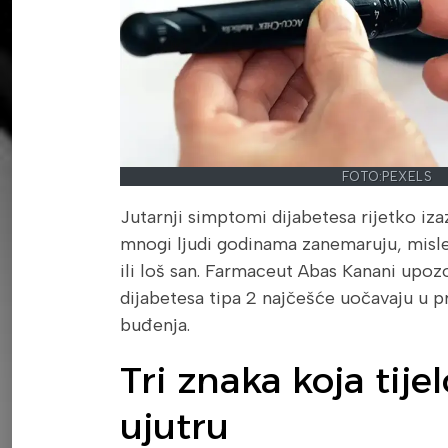
FOTO:
PEXELS
Jutarnji simptomi dijabetesa rijetko iza
mnogi ljudi godinama zanemaruju, misle
ili loš san. Farmaceut Abas Kanani upozo
dijabetesa tipa 2 najčešće uočavaju u
buđenja.
Tri znaka koja tijel
ujutru