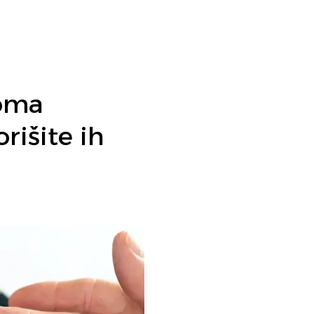
toma
rišite ih