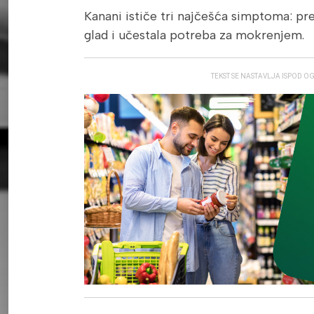
Kanani ističe tri najčešća simptoma: pr
glad i učestala potreba za mokrenjem.
TEKST SE NASTAVLJA ISPOD O