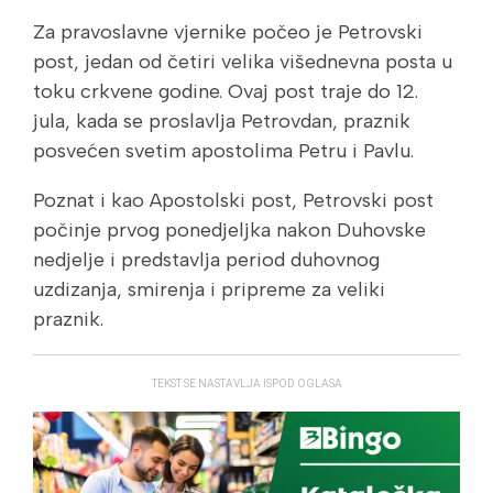
Za pravoslavne vjernike počeo je Petrovski
post, jedan od četiri velika višednevna posta u
toku crkvene godine. Ovaj post traje do 12.
jula, kada se proslavlja Petrovdan, praznik
posvećen svetim apostolima Petru i Pavlu.
Poznat i kao Apostolski post, Petrovski post
počinje prvog ponedjeljka nakon Duhovske
nedjelje i predstavlja period duhovnog
uzdizanja, smirenja i pripreme za veliki
praznik.
TEKST SE NASTAVLJA ISPOD OGLASA