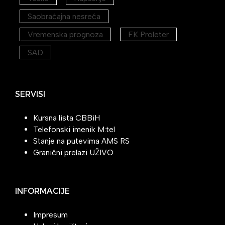
Saobraćajna nesreća
Vremenska prognoza
FK Proleter
SAD
SERVISI
Kursna lista CBBiH
Telefonski imenik M:tel
Stanje na putevima AMS RS
Granični prelazi UŽIVO
INFORMACIJE
Impresum