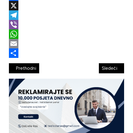
Facebook
X
Telegram
Viber
WhatsApp
Email
Share
Prethodni
Sledeći