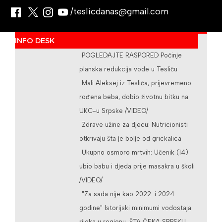
/teslicdanas@gmail.com
INFO DESK
POGLEDAJTE RASPORED Počinje
planska redukcija vode u Tesliću
Mali Aleksej iz Teslića, prijevremeno
rođena beba, dobio životnu bitku na
UKC-u Srpske /VIDEO/
Zdrave užine za djecu: Nutricionisti
otkrivaju šta je bolje od grickalica
Ukupno osmoro mrtvih: Učenik (14)
ubio babu i djeda prije masakra u školi
/VIDEO/
"Za sada nije kao 2022. i 2024.
godine" Istorijski minimumi vodostaja
rijeka u regionu, ŠTA ČEKA SRPSKU