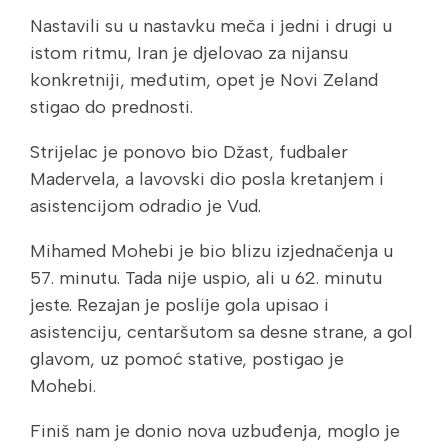
Nastavili su u nastavku meča i jedni i drugi u
istom ritmu, Iran je djelovao za nijansu
konkretniji, međutim, opet je Novi Zeland
stigao do prednosti.
Strijelac je ponovo bio Džast, fudbaler
Madervela, a lavovski dio posla kretanjem i
asistencijom odradio je Vud.
Mihamed Mohebi je bio blizu izjednačenja u
57. minutu. Tada nije uspio, ali u 62. minutu
jeste. Rezajan je poslije gola upisao i
asistenciju, centaršutom sa desne strane, a gol
glavom, uz pomoć stative, postigao je
Mohebi.
Finiš nam je donio nova uzbuđenja, moglo je