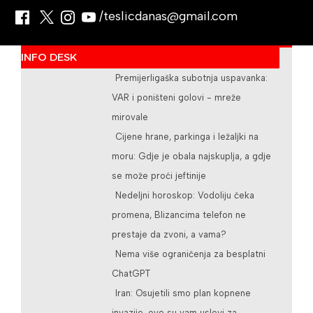
/teslicdanas@gmail.com
INFO DESK
Premijerligaška subotnja uspavanka:
VAR i poništeni golovi - mreže
mirovale
Cijene hrane, parkinga i ležaljki na
moru: Gdje je obala najskuplja, a gdje
se može proći jeftinije
Nedeljni horoskop: Vodoliju čeka
promena, Blizancima telefon ne
prestaje da zvoni, a vama?
Nema više ograničenja za besplatni
ChatGPT
Iran: Osujetili smo plan kopnene
invazije, ovo su vam uslovi za