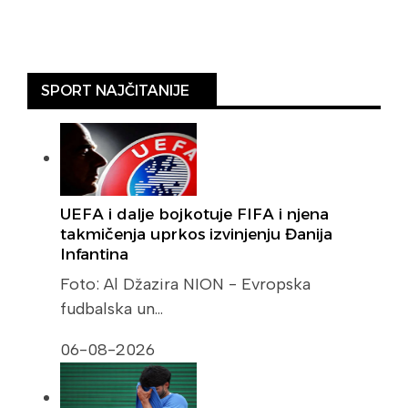
SPORT NAJČITANIJE
UEFA i dalje bojkotuje FIFA i njena
takmičenja uprkos izvinjenju Đanija
Infantina
Foto: Al Džazira NION - Evropska
fudbalska un…
06-08-2026