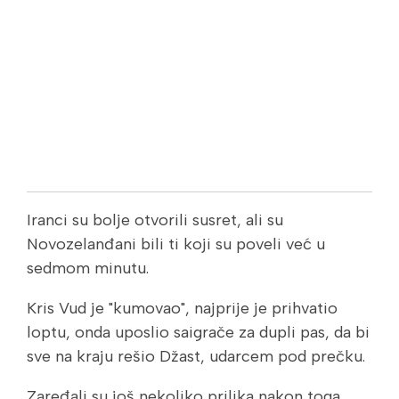
Iranci su bolje otvorili susret, ali su
Novozelanđani bili ti koji su poveli već u
sedmom minutu.
Kris Vud je "kumovao", najprije je prihvatio
loptu, onda uposlio saigrače za dupli pas, da bi
sve na kraju rešio Džast, udarcem pod prečku.
Zaređali su još nekoliko prilika nakon toga.