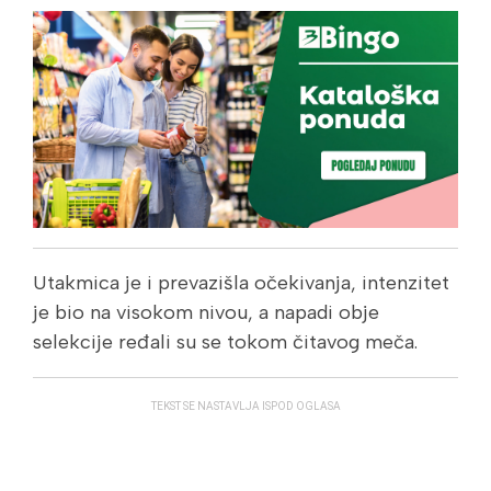
Utakmica je i prevazišla očekivanja, intenzitet
je bio na visokom nivou, a napadi obje
selekcije ređali su se tokom čitavog meča.
TEKST SE NASTAVLJA ISPOD OGLASA