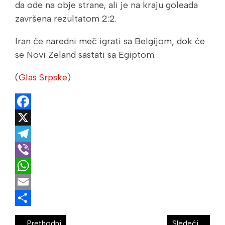
da ode na obje strane, ali je na kraju goleada
završena rezultatom 2:2.
Iran će naredni meč igrati sa Belgijom, dok će
se Novi Zeland sastati sa Egiptom.
(
Glas Srpske
)
Facebook
X
Telegram
Viber
WhatsApp
Email
Share
Prethodni
Sledeći