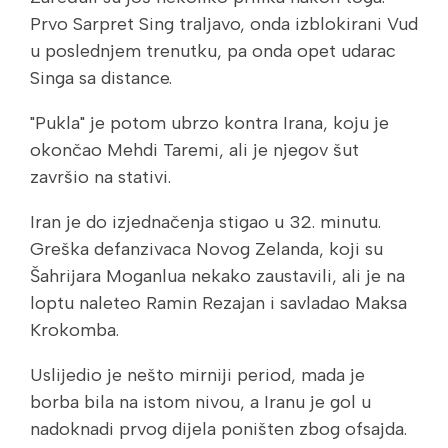
Prvo Sarpret Sing traljavo, onda izblokirani Vud
u poslednjem trenutku, pa onda opet udarac
Singa sa distance.
"Pukla" je potom ubrzo kontra Irana, koju je
okončao Mehdi Taremi, ali je njegov šut
završio na stativi.
Iran je do izjednačenja stigao u 32. minutu.
Greška defanzivaca Novog Zelanda, koji su
Šahrijara Moganlua nekako zaustavili, ali je na
loptu naleteo Ramin Rezajan i savladao Maksa
Krokomba.
Uslijedio je nešto mirniji period, mada je
borba bila na istom nivou, a Iranu je gol u
nadoknadi prvog dijela poništen zbog ofsajda.