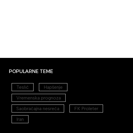
POPULARNE TEME
Teslić
Hapšenje
Vremenska prognoza
Saobraćajna nesreća
FK Proleter
Iran