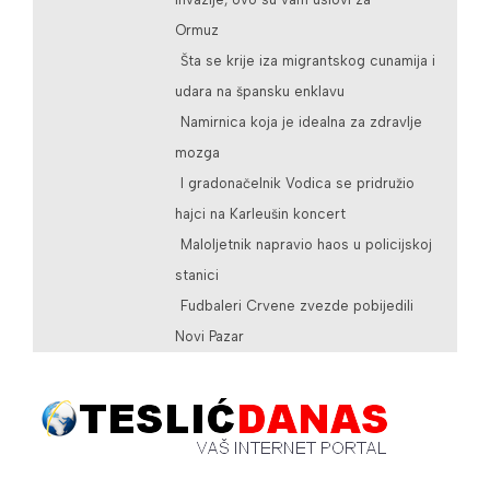
Ormuz
Šta se krije iza migrantskog cunamija i
udara na špansku enklavu
Namirnica koja je idealna za zdravlje
mozga
I gradonačelnik Vodica se pridružio
hajci na Karleušin koncert
Maloljetnik napravio haos u policijskoj
stanici
Fudbaleri Crvene zvezde pobijedili
Novi Pazar