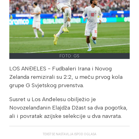
FOTO: GS
LOS ANĐELES - Fudbaleri Irana i Novog
Zelanda remizirali su 2:2, u meču prvog kola
grupe G Svjetskog prvenstva.
Susret u Los Anđelesu obilježio je
Novozelanđanin Elajdža Džast sa dva pogotka,
ali i povratak azijske selekcije u dva navrata.
TEKST SE NASTAVLJA ISPOD OGLASA