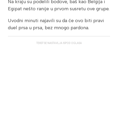
Na kraju su podelili bodove, baš kao Belgija i
Egipat nešto ranije u prvom susretu ove grupe.
Uvodni minuti najavili su da će ovo biti pravi
duel prsa u prsa, bez mnogo pardona.
TEKST SE NASTAVLJA ISPOD OGLASA