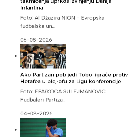
takmičenja uprkos izvinjenju Đanija
Infantina
Foto: Al Džazira NION - Evropska
fudbalska un…
06-08-2026
Ako Partizan pobijedi Tobol igraće protiv
Hetafea u plej-ofu za Ligu konferencije
Foto: EPA/KOCA SULEJMANOVIC
Fudbaleri Partiza…
04-08-2026