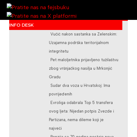
INFO DESK
Vučić nakon sastanka sa Zelenskim:
/teslicdanas@gmail.com
Uzajamna podrška teritorijalnom
integritetu
Pet maloljetnika prijavljeno tužilaštvu
zbog vršnjačkog nasilja u Mrkonjić
Gradu
Sudar dva voza u Hrvatskoj: Ima
povrijeđenih
Evroliga odabrala Top 5 transfera
ovog ljeta: Nijedan potpis Zvezde i
Partizana, nema dileme koji je
najveći
Penzija sa 70 godina postaje nova