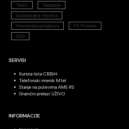
Teslić
Hapšenje
Saobraćajna nesreća
Vremenska prognoza
FK Proleter
SAD
SERVISI
Kursna lista CBBiH
Telefonski imenik M:tel
Stanje na putevima AMS RS
Granični prelazi UŽIVO
INFORMACIJE