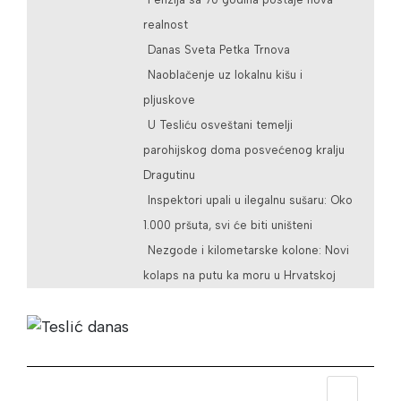
realnost
Danas Sveta Petka Trnova
Naoblačenje uz lokalnu kišu i
pljuskove
U Tesliću osveštani temelji
parohijskog doma posvećenog kralju
Dragutinu
Inspektori upali u ilegalnu sušaru: Oko
1.000 pršuta, svi će biti uništeni
Nezgode i kilometarske kolone: Novi
kolaps na putu ka moru u Hrvatskoj