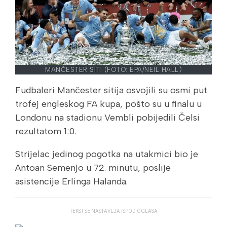
MANČESTER SITI (FOTO: EPA/NEIL HALL)
Fudbaleri Mančester sitija osvojili su osmi put
trofej engleskog FA kupa, pošto su u finalu u
Londonu na stadionu Vembli pobijedili Čelsi
rezultatom 1:0.
Strijelac jedinog pogotka na utakmici bio je
Antoan Semenjo u 72. minutu, poslije
asistencije Erlinga Halanda.
TEKST SE NASTAVLJA ISPOD OGLASA