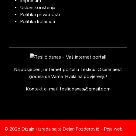
Impresum
Uslovi korištenja
Politika privatnosti
Politika kolačića
Najposjećeniji internet portal u Tesliću. Osamnaest
godina sa Vama. Hvala na povjerenju!
Kontakt e-mail:
teslicdanas@gmail.com
© 2026 Dizajn i izrada sajta
Dejan Pozderović - Peja web