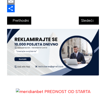
WhatsApp
Email
Share
Prethodni
Sledeći