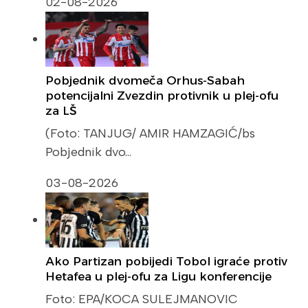
02-08-2026
Pobjednik dvomeča Orhus-Sabah
potencijalni Zvezdin protivnik u plej-ofu
za LŠ
(Foto: TANJUG/ AMIR HAMZAGIĆ/bs
Pobjednik dvo…
03-08-2026
Ako Partizan pobijedi Tobol igraće protiv
Hetafea u plej-ofu za Ligu konferencije
Foto: EPA/KOCA SULEJMANOVIC