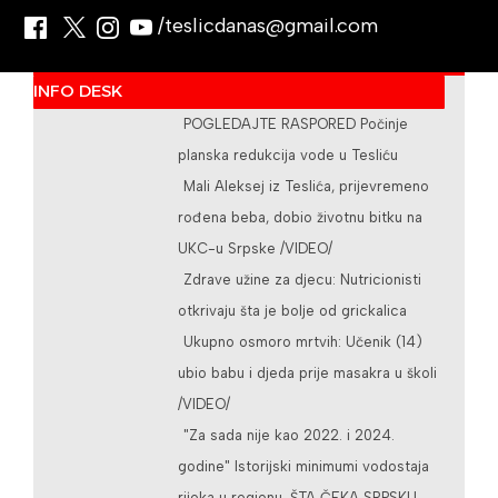
/teslicdanas@gmail.com
INFO DESK
POGLEDAJTE RASPORED Počinje
planska redukcija vode u Tesliću
Mali Aleksej iz Teslića, prijevremeno
rođena beba, dobio životnu bitku na
UKC-u Srpske /VIDEO/
Zdrave užine za djecu: Nutricionisti
otkrivaju šta je bolje od grickalica
Ukupno osmoro mrtvih: Učenik (14)
ubio babu i djeda prije masakra u školi
/VIDEO/
"Za sada nije kao 2022. i 2024.
godine" Istorijski minimumi vodostaja
rijeka u regionu, ŠTA ČEKA SRPSKU