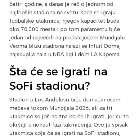
četiri godine, a danas je reč o jednom od
najlepših stadiona na svetu. Kada se igraju
fudbalske utakmice, njegov kapacitet bude
oko 70.000 mesta i po tom parametru biće
jedan od najvećih na predstojećem Mundijalu.
Veoma blizu stadiona nalazi se Intuit Dome,
najskuplja hala u NBA ligi i dom LA Klipersa.
Šta će se igrati na
SoFi stadionu?
Stadion u Los Anđelesu biće domaćin osam
mečeva tokom Mundijala 2026, ali za tri
utakmice se još ne zna ko će ih igrati, jer su to
okršaji u nokaut fazi takmičenja. Ovo je spisak
utakmica koje će se igrati na SoFi stadionu,