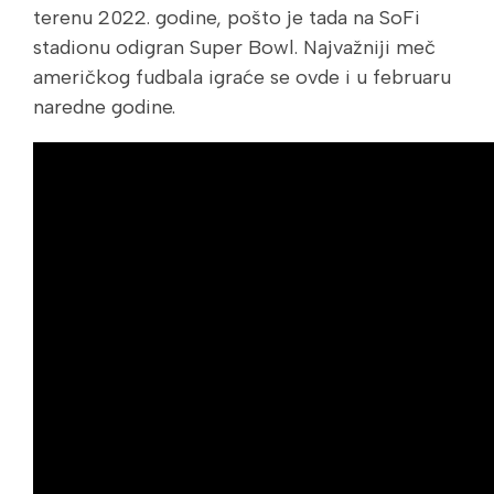
terenu 2022. godine, pošto je tada na SoFi
stadionu odigran Super Bowl. Najvažniji meč
američkog fudbala igraće se ovde i u februaru
naredne godine.