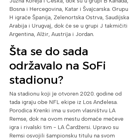
Južna Koreja i Češka, dok su u grupi B Kanada,
Bosna i Hercegovina, Katar i Švajcarska. Grupu
H igraće Španija, Zelenortska Ostrva, Saudijska
Arabija i Urugvaj, dok će se u grupi J takmičiti
Argentina, Alžir, Austrija i Jordan.
Šta se do sada
održavalo na SoFi
stadionu?
Na stadionu koji je otvoren 2020. godine od
tada igraju obe NFL ekipe iz Los Anđelesa.
Porodica Krenki ima u svom vlasništvu LA
Remse, dok na ovom mestu domaće mečeve
igra i rivalski tim - LA Čardžersi. Upravo su
Remsi osvojili šampionsku titulu na svom