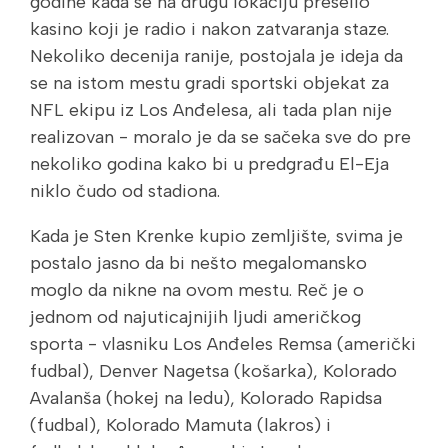
godine kada se na drugu lokaciju preselio
kasino koji je radio i nakon zatvaranja staze.
Nekoliko decenija ranije, postojala je ideja da
se na istom mestu gradi sportski objekat za
NFL ekipu iz Los Anđelesa, ali tada plan nije
realizovan - moralo je da se sačeka sve do pre
nekoliko godina kako bi u predgrađu El-Eja
niklo čudo od stadiona.
Kada je Sten Krenke kupio zemljište, svima je
postalo jasno da bi nešto megalomansko
moglo da nikne na ovom mestu. Reč je o
jednom od najuticajnijih ljudi američkog
sporta - vlasniku Los Anđeles Remsa (američki
fudbal), Denver Nagetsa (košarka), Kolorado
Avalanša (hokej na ledu), Kolorado Rapidsa
(fudbal), Kolorado Mamuta (lakros) i