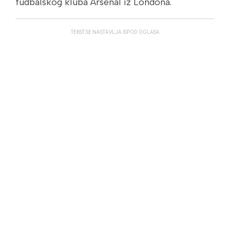
fudbalskog kluba Arsenal iz Londona.
TEKST SE NASTAVLJA ISPOD OGLASA