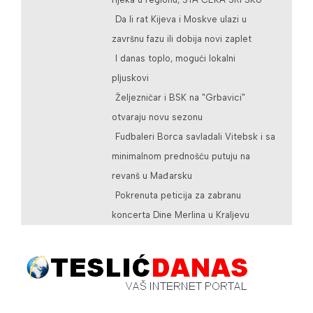
Da li rat Kijeva i Moskve ulazi u
završnu fazu ili dobija novi zaplet
I danas toplo, mogući lokalni
pljuskovi
Željezničar i BSK na "Grbavici"
otvaraju novu sezonu
Fudbaleri Borca savladali Vitebsk i sa
minimalnom prednošću putuju na
revanš u Mađarsku
Pokrenuta peticija za zabranu
koncerta Dine Merlina u Kraljevu