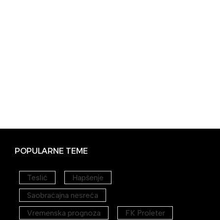
POPULARNE TEME
Teslić
Hapšenje
Saobraćajna nesreća
Vremenska prognoza
FK Proleter