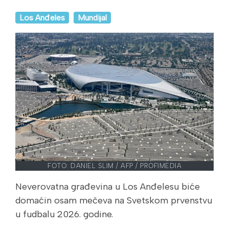
Los Anđeles
Mundijal
FOTO: DANIEL SLIM / AFP / PROFIMEDIA
Neverovatna građevina u Los Anđelesu biće
domaćin osam mečeva na Svetskom prvenstvu
u fudbalu 2026. godine.