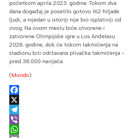
početkom aprila 2023. godine. Tokom dva
dana događaj je posetilo gotovo 162 hiljade
ljudi, a nijedan u istoriji nije bio isplativiji od
ovog. Na ovom mestu biće otvorene i
zatvorene Olimpijske igre u Los Anđelesu
2028. godine, dok će tokom takmičenja na
stadionu biti održavana plivačka takmičenja -
pred 38.000 navijača.
(
Mondo
)
Facebook
X
Telegram
Viber