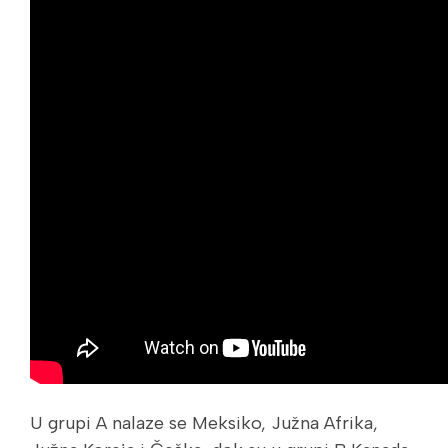
U grupi A nalaze se Meksiko, Južna Afrika,