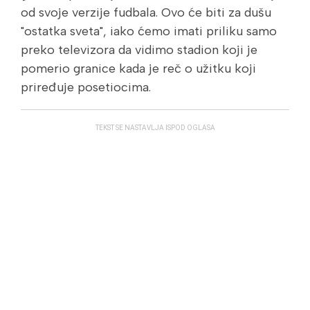
od svoje verzije fudbala. Ovo će biti za dušu
"ostatka sveta", iako ćemo imati priliku samo
preko televizora da vidimo stadion koji je
pomerio granice kada je reč o užitku koji
priređuje posetiocima.
TEKST SE NASTAVLJA ISPOD OGLASA