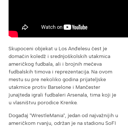
Skupoceni objekat u Los Anđelesu čest je
domaćin koledž i srednjoškolskih utakmica
američkog fudbala, ali i brojnih mečeva
fudbalskih timova i reprezentacija. Na ovom
mestu su pre nekoliko godina prijateljske
utakmice protiv Barselone i Mančester
junajteda igrali fudbaleri Arsenala, tima koji je
u vlasništvu porodice Krenke.
Događaj "WrestleMania", jedan od najvažnijih u
američkom rvanju, održan je na stadionu SoFI