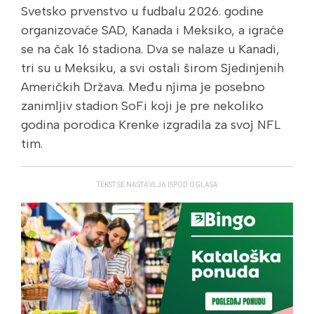
Svetsko prvenstvo u fudbalu 2026. godine
organizovaće SAD, Kanada i Meksiko, a igraće
se na čak 16 stadiona. Dva se nalaze u Kanadi,
tri su u Meksiku, a svi ostali širom Sjedinjenih
Američkih Država. Među njima je posebno
zanimljiv stadion SoFi koji je pre nekoliko
godina porodica Krenke izgradila za svoj NFL
tim.
TEKST SE NASTAVLJA ISPOD OGLASA