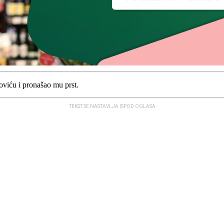
viću i pronašao mu prst.
TEKST SE NASTAVLJA ISPOD OGLASA