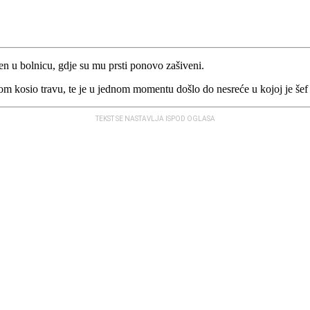
 u bolnicu, gdje su mu prsti ponovo zašiveni.
om kosio travu, te je u jednom momentu došlo do nesreće u kojoj je šef s
TEKST SE NASTAVLJA ISPOD OGLASA