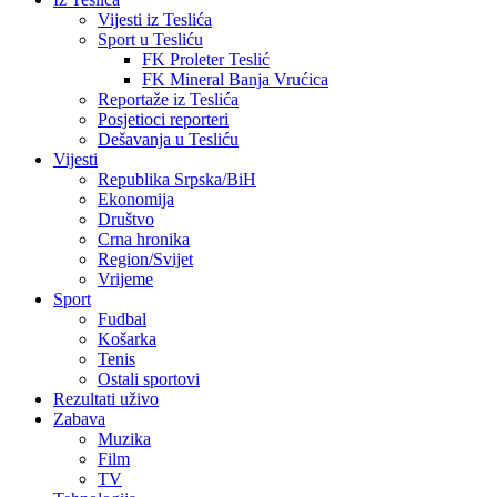
Vijesti iz Teslića
Sport u Tesliću
FK Proleter Teslić
FK Mineral Banja Vrućica
Reportaže iz Teslića
Posjetioci reporteri
Dešavanja u Tesliću
Vijesti
Republika Srpska/BiH
Ekonomija
Društvo
Crna hronika
Region/Svijet
Vrijeme
Sport
Fudbal
Košarka
Tenis
Ostali sportovi
Rezultati uživo
Zabava
Muzika
Film
TV