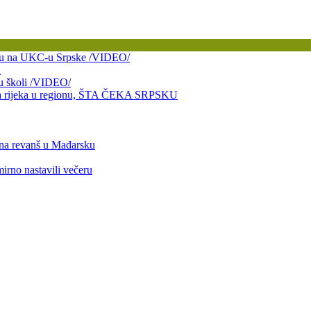
bitku na UKC-u Srpske /VIDEO/
a
 u školi /VIDEO/
taja rijeka u regionu, ŠTA ČEKA SRPSKU
 na revanš u Mađarsku
mirno nastavili večeru