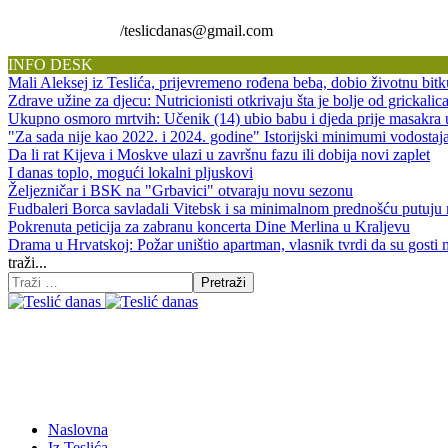
/teslicdanas@gmail.com
INFO DESK
Mali Aleksej iz Teslića, prijevremeno rođena beba, dobio životnu 
Zdrave užine za djecu: Nutricionisti otkrivaju šta je bolje od grickalic
Ukupno osmoro mrtvih: Učenik (14) ubio babu i djeda prije masakra
"Za sada nije kao 2022. i 2024. godine" Istorijski minimumi vodos
Da li rat Kijeva i Moskve ulazi u završnu fazu ili dobija novi zaplet
I danas toplo, mogući lokalni pljuskovi
Željezničar i BSK na "Grbavici" otvaraju novu sezonu
Fudbaleri Borca savladali Vitebsk i sa minimalnom prednošću putuju
Pokrenuta peticija za zabranu koncerta Dine Merlina u Kraljevu
Drama u Hrvatskoj: Požar uništio apartman, vlasnik tvrdi da su gosti 
traži...
Pretraži
Naslovna
Iz Teslića