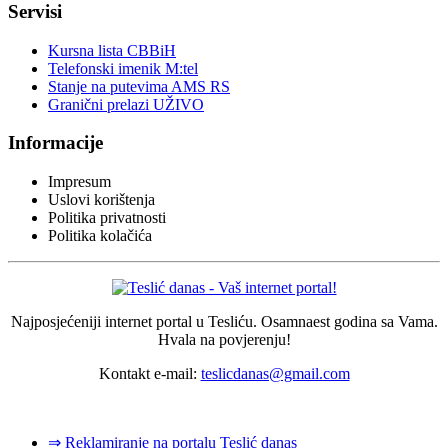
Servisi
Kursna lista CBBiH
Telefonski imenik M:tel
Stanje na putevima AMS RS
Granični prelazi UŽIVO
Informacije
Impresum
Uslovi korištenja
Politika privatnosti
Politika kolačića
Najposjećeniji internet portal u Tesliću. Osamnaest godina sa Vama.
Hvala na povjerenju!
Kontakt e-mail:
teslicdanas@gmail.com
© 2026 Dizajn i izrada sajta
Dejan Pozderović - Peja web design
⇒ Reklamiranje na portalu Teslić danas