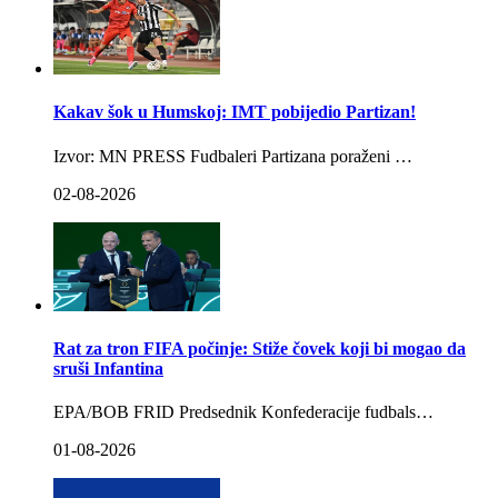
Kakav šok u Humskoj: IMT pobijedio Partizan!
Izvor: MN PRESS Fudbaleri Partizana poraženi …
02-08-2026
Rat za tron FIFA počinje: Stiže čovek koji bi mogao da
sruši Infantina
EPA/BOB FRID Predsednik Konfederacije fudbals…
01-08-2026