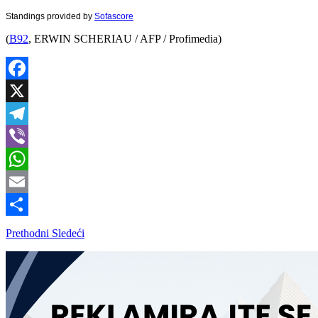
Standings provided by
Sofascore
(
B92
, ERWIN SCHERIAU / AFP / Profimedia)
Facebook
X
Telegram
Viber
WhatsApp
Email
Share
Prethodni
Sledeći