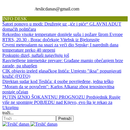
/teslicdanas@gmail.com
INFO DESK
Šatori ponovo u modi: Druženje uz „iće i piće“ GLAVNI ADUT
domaćih političara
Rekordno visoke temperature donijele sušu i požare širom Evrope
RTRS, 20.30 - Borac dočekuje Vitebsk iz Bjelorusije
Crveni meteoalarm na snazi za veći dio Srpske; I narednih dana
temperature preko 40 stepeni
Poskupio dizel, naftaši najavljuju još
Rasvijetljene internetske prevare: Građane mamio obećanjem brze
zarade, pa uhapšen
CIK objavio izgled glasačkog listića: Umjesto "iksa" popunjavati
kružić (FOTO)
Direktan sudar kod Teslića: 4 osobe povrijeđene, jedna teško
"Moram da se povučem": Karlos Alkaraz zbog tenosinovitisa
postaje očajan
PUTIN IZNIO ŠOKANTNU PROGNOZU Predsjednik Rusije
više ne spominje POBJEDU nad Kijevo, evo šta je rekao za
Ukrajinu
traži...
Pretraži