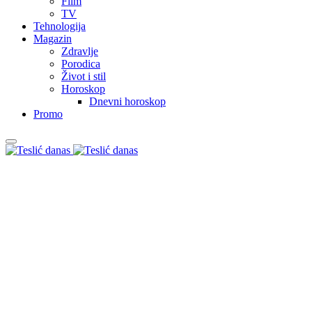
Film
TV
Tehnologija
Magazin
Zdravlje
Porodica
Život i stil
Horoskop
Dnevni horoskop
Promo