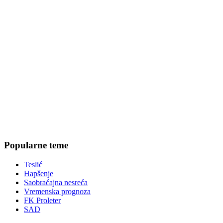
Popularne teme
Teslić
Hapšenje
Saobraćajna nesreća
Vremenska prognoza
FK Proleter
SAD