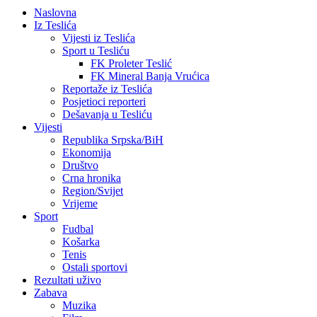
Naslovna
Iz Teslića
Vijesti iz Teslića
Sport u Tesliću
FK Proleter Teslić
FK Mineral Banja Vrućica
Reportaže iz Teslića
Posjetioci reporteri
Dešavanja u Tesliću
Vijesti
Republika Srpska/BiH
Ekonomija
Društvo
Crna hronika
Region/Svijet
Vrijeme
Sport
Fudbal
Košarka
Tenis
Ostali sportovi
Rezultati uživo
Zabava
Muzika