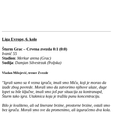
Liga Evro
pe, 6. kolo
Šturm Grac – Crvena zvezda 0:1 (0:0)
Ivanić 55
Stadion
:
Merkur arena (Grac)
Sudija
:
Damjan Silvestrzak (
P
oljska)
Vladan Milojević, trener Zvezde
"Igrali samo sa 4 vezna igrača, imali smo Miću, koji je morao da
izađe zbog povrede. Morali smo da zatvorimo njihove ulaze, duge
lopet su bile ključne, imali smo još par situacija za kontranapd,
Šturm tako igra. Utakmica koja je tražila punu koncentraciju.
Bilo je kvaliteno, ali od linerane brzine, prostorne brzine, ostali smo
bez igrača. Morali smo sve da promenimo, ali izguraćemo dva kola.