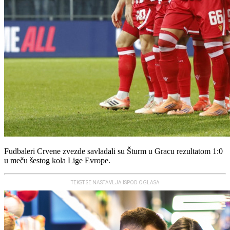
Fudbaleri Crvene zvezde savladali su Šturm u Gracu rezultatom 1:0
u meču šestog kola Lige Evrope.
TEKST SE NASTAVLJA ISPOD OGLASA