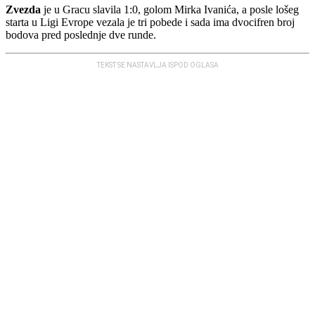
Zvezda
je u Gracu slavila 1:0, golom Mirka Ivanića, a posle lošeg
starta u Ligi Evrope vezala je tri pobede i sada ima dvocifren broj
bodova pred poslednje dve runde.
TEKST SE NASTAVLJA ISPOD OGLASA