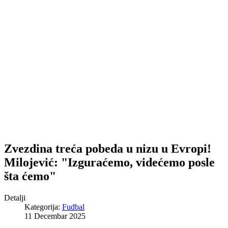
Zvezdina treća pobeda u nizu u Evropi!
Milojević: "Izguraćemo, videćemo posle
šta ćemo"
Detalji
Kategorija:
Fudbal
11 Decembar 2025