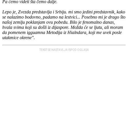
Pa ćemo videti šta čemo dalje.
Lepo je, Zvezda predstavlja i Srbiju. mi smo jedini predstavnik, kako
se nalazimo bodovno, padamo na lestvici... Posebno mi je drago što
našoj zemlju poklanjam ovu pobedu. Bilo je fenomalno danas,
hvala svima koji su došli iz dijaspore. Možda će se ljutu, ali moram
da pomenem igguamna Metodija iz Hialndara, koji me uvek posle
utakmice okrene".
TEKST SE NASTAVLJA ISPOD OGLASA