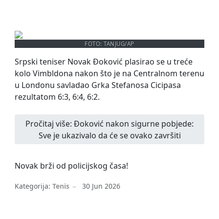
Novak Đoković
FOTO: TANJUG/AP
Srpski teniser Novak Đoković plasirao se u treće
kolo Vimbldona nakon što je na Centralnom terenu
u Londonu savladao Grka Stefanosa Cicipasa
rezultatom 6:3, 6:4, 6:2.
Pročitaj više: Đoković nakon sigurne pobjede:
Sve je ukazivalo da će se ovako završiti
Novak brži od policijskog časa!
Kategorija:
Tenis
30 Jun 2026
Novak Đoković
Vimbldon