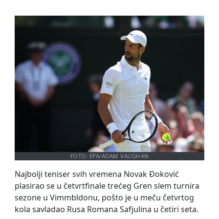
Novak Đoković
Vimbldon
FOTO: EPA/ADAM VAUGHAN
Najbolji teniser svih vremena Novak Đoković
plasirao se u četvrtfinale trećeg Gren slem turnira
sezone u Vimmbldonu, pošto je u meču četvrtog
kola savladao Rusa Romana Safjulina u četiri seta.