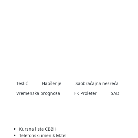
POPULARNE TEME
Teslić
Hapšenje
Saobraćajna nesreća
Vremenska prognoza
FK Proleter
SAD
SERVISI
Kursna lista CBBiH
Telefonski imenik M:tel