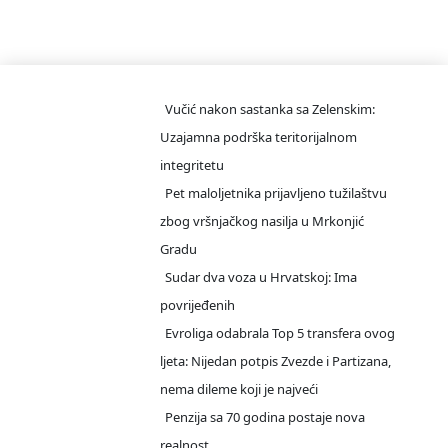
/teslicdanas@gmail.com
INFO DESK
Vučić nakon sastanka sa Zelenskim:
Uzajamna podrška teritorijalnom
integritetu
Pet maloljetnika prijavljeno tužilaštvu
zbog vršnjačkog nasilja u Mrkonjić
Gradu
Sudar dva voza u Hrvatskoj: Ima
povrijeđenih
Evroliga odabrala Top 5 transfera ovog
ljeta: Nijedan potpis Zvezde i Partizana,
nema dileme koji je najveći
Penzija sa 70 godina postaje nova
realnost