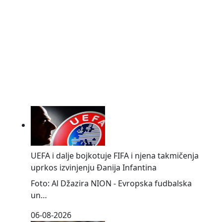
SPORT NAJČITANIJE
UEFA i dalje bojkotuje FIFA i njena takmičenja
uprkos izvinjenju Đanija Infantina
Foto: Al Džazira NION - Evropska fudbalska
un…
06-08-2026