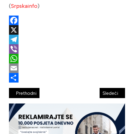
(
Srpskainfo
)
Facebook
X
Telegram
Viber
WhatsApp
Email
Share
Prethodni
Sledeći