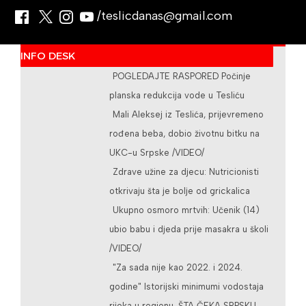
/teslicdanas@gmail.com
INFO DESK
POGLEDAJTE RASPORED Počinje
planska redukcija vode u Tesliću
Mali Aleksej iz Teslića, prijevremeno
rođena beba, dobio životnu bitku na
UKC-u Srpske /VIDEO/
Zdrave užine za djecu: Nutricionisti
otkrivaju šta je bolje od grickalica
Ukupno osmoro mrtvih: Učenik (14)
ubio babu i djeda prije masakra u školi
/VIDEO/
"Za sada nije kao 2022. i 2024.
godine" Istorijski minimumi vodostaja
rijeka u regionu, ŠTA ČEKA SRPSKU