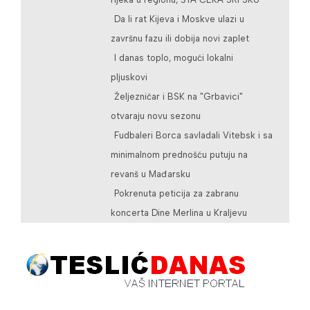
Da li rat Kijeva i Moskve ulazi u
završnu fazu ili dobija novi zaplet
I danas toplo, mogući lokalni
pljuskovi
Željezničar i BSK na "Grbavici"
otvaraju novu sezonu
Fudbaleri Borca savladali Vitebsk i sa
minimalnom prednošću putuju na
revanš u Mađarsku
Pokrenuta peticija za zabranu
koncerta Dine Merlina u Kraljevu