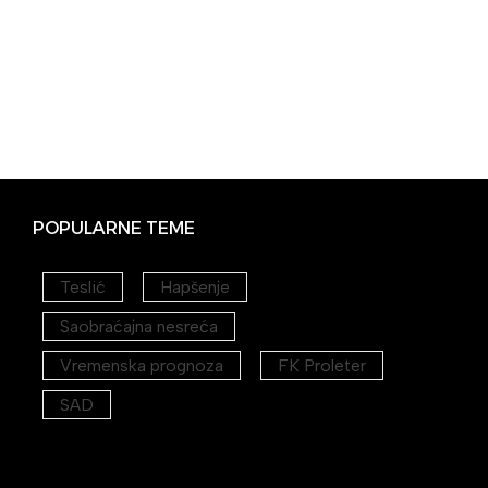
POPULARNE TEME
Teslić
Hapšenje
Saobraćajna nesreća
Vremenska prognoza
FK Proleter
SAD