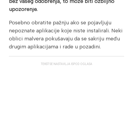
bez vašeg odobrenja, to može biti ozbiljno
upozorenje.
Posebno obratite pažnju ako se pojavljuju
nepoznate aplikacije koje niste instalirali. Neki
oblici malvera pokušavaju da se sakriju među
drugim aplikacijama i rade u pozadini.
TEKST SE NASTAVLJA ISPOD OGLASA