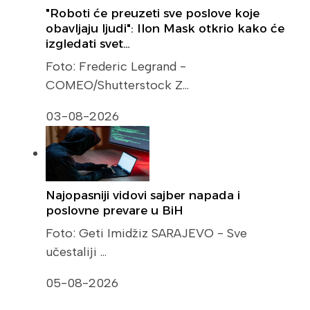
"Roboti će preuzeti sve poslove koje
obavljaju ljudi": Ilon Mask otkrio kako će
izgledati svet…
Foto: Frederic Legrand -
COMEO/Shutterstock Z…
03-08-2026
Najopasniji vidovi sajber napada i
poslovne prevare u BiH
Foto: Geti Imidžiz SARAJEVO - Sve
učestaliji …
05-08-2026