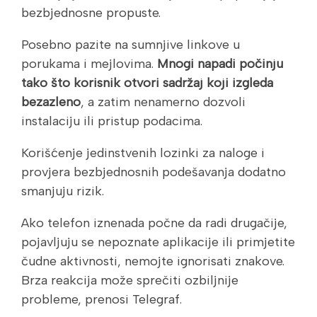
bezbjednosne propuste.
Posebno pazite na sumnjive linkove u
porukama i mejlovima.
Mnogi napadi počinju
tako što korisnik otvori sadržaj koji izgleda
bezazleno
, a zatim nenamerno dozvoli
instalaciju ili pristup podacima.
Korišćenje jedinstvenih lozinki za naloge i
provjera bezbjednosnih podešavanja dodatno
smanjuju rizik.
Ako telefon iznenada počne da radi drugačije,
pojavljuju se nepoznate aplikacije ili primjetite
čudne aktivnosti, nemojte ignorisati znakove.
Brza reakcija može sprečiti ozbiljnije
probleme, prenosi Telegraf.