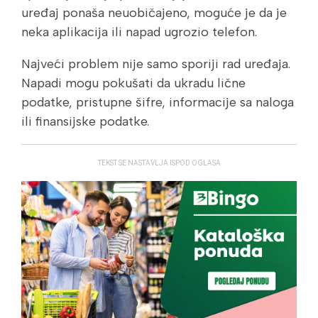
uređaj ponaša neuobičajeno, moguće je da je
neka aplikacija ili napad ugrozio telefon.
Najveći problem nije samo sporiji rad uređaja.
Napadi mogu pokušati da ukradu lične
podatke, pristupne šifre, informacije sa naloga
ili finansijske podatke.
TEKST SE NASTAVLJA ISPOD OGLASA